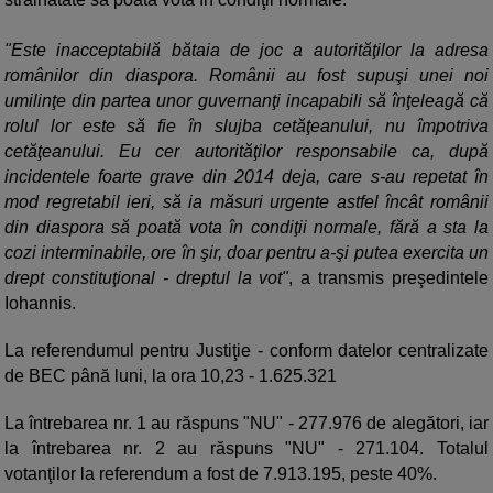
"Este inacceptabilă bătaia de joc a autorităţilor la adresa
românilor din diaspora. Românii au fost supuşi unei noi
umilinţe din partea unor guvernanţi incapabili să înţeleagă că
rolul lor este să fie în slujba cetăţeanului, nu împotriva
cetăţeanului. Eu cer autorităţilor responsabile ca, după
incidentele foarte grave din 2014 deja, care s-au repetat în
mod regretabil ieri, să ia măsuri urgente astfel încât românii
din diaspora să poată vota în condiţii normale, fără a sta la
cozi interminabile, ore în şir, doar pentru a-şi putea exercita un
drept constituţional - dreptul la vot"
, a transmis preşedintele
Iohannis.
La referendumul pentru Justiţie - conform datelor centralizate
de BEC până luni, la ora 10,23 - 1.625.321
La întrebarea nr. 1 au răspuns "NU" - 277.976 de alegători, iar
la întrebarea nr. 2 au răspuns "NU" - 271.104. Totalul
votanţilor la referendum a fost de 7.913.195, peste 40%.