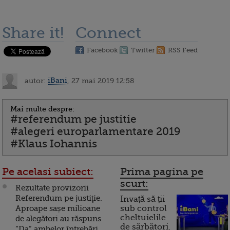
Share it!
Connect
Facebook
Twitter
RSS Feed
autor:
iBani
, 27 mai 2019 12:58
Mai multe despre:
#referendum pe justitie
#alegeri europarlamentare 2019
#Klaus Iohannis
Pe acelasi subiect:
Prima pagina pe
scurt:
Rezultate provizorii
Referendum pe justiţie.
Invață să ții
Aproape sașe milioane
sub control
cheltuielile
de alegători au răspuns
de sărbători.
“Da” ambelor întrebări