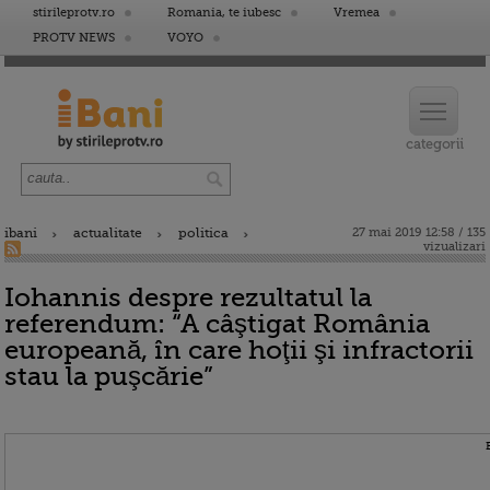
stirileprotv.ro
Romania, te iubesc
Vremea
PROTV NEWS
VOYO
ibani
actualitate
politica
27 mai 2019 12:58 / 135
vizualizari
Iohannis despre rezultatul la
referendum: “A câştigat România
europeană, în care hoţii şi infractorii
stau la puşcărie”