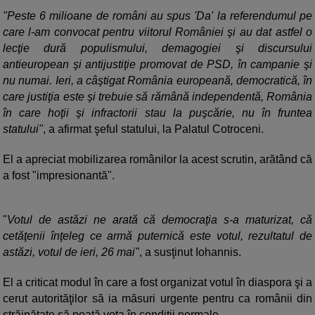
"Peste 6 milioane de români au spus 'Da' la referendumul pe
care l-am convocat pentru viitorul României şi au dat astfel o
lecţie dură populismului, demagogiei şi discursului
antieuropean şi antijustiţie promovat de PSD, în campanie şi
nu numai. Ieri, a câştigat România europeană, democratică, în
care justiţia este şi trebuie să rămână independentă, România
în care hoţii şi infractorii stau la puşcărie, nu în fruntea
statului"
, a afirmat şeful statului, la Palatul Cotroceni.
El a apreciat mobilizarea românilor la acest scrutin, arătând că
a fost "impresionantă".
"
Votul de astăzi ne arată că democraţia s-a maturizat, că
cetăţenii înţeleg ce armă puternică este votul, rezultatul de
astăzi, votul de ieri, 26 mai"
, a susţinut Iohannis.
El a criticat modul în care a fost organizat votul în diaspora şi a
cerut autorităţilor să ia măsuri urgente pentru ca românii din
străinătate să poată vota în condiţii normale.