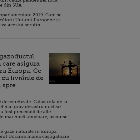
 din cauza pandemiei încă
ve din SUA
roparlamentare 2019: Cum se
cătorii Uniunii Europene și
iza acestui scrutin
 gazoductul
 care asigura
ru Europa. Ce
cu livrările de
i spre
esecretizate: Catastrofa de la
el mai grav dezastru nuclear
 a fost precedată de alte
de mai mică amploare, ascunse
e gaze naturale în Europa.
nit Ucraina marea câștigătoare