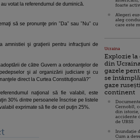
americani,
au votat la referendumul de duminică.
foarte acti
Alegeri eu
aleg condu
hemaţi să se pronunţe prin "Da" sau "Nu" cu
care este m
a amnistiei şi graţierii pentru infracţiuni de
Ucraina
Explozie la
din Ucraina
a adoptării de către Guvern a ordonanţelor de
gazele pent
 pedepselor şi al organizării judiciare şi cu
se întâmplă 
anţele direct la Curtea Constituţională?''
gaze ruseșt
continent
referendumul naţional să fie valabil, este
ţin 30% dintre persoanele înscrise pe listele
Documente d
Cernobîl, c
valabil exprimate să fie de cel puţin 25%.
din istorie,
accidente 
de URSS
t
Inundație d
Cum a deve