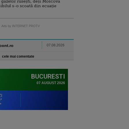
 gazelor rusești, deși Moscova
sibilul s-o scoată din ecuație
Ads by INTERNET PROTV
ncont.ro
07.08.2026
cele mai comentate