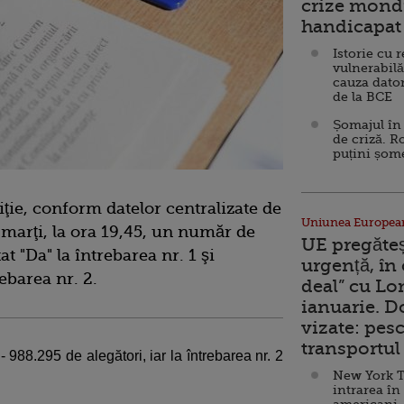
crize mondi
handicapat 
Istorie cu 
vulnerabilă
cauza dator
de la BCE
Șomajul în 
de criză. R
puțini șom
ţie, conform datelor centralizate de
Uniunea Europea
 marţi, la ora 19,45, un număr de
UE pregăte
 "Da" la întrebarea nr. 1 şi
urgență, în
ebarea nr. 2.
deal” cu Lo
ianuarie. 
vizate: pesc
transportul 
 988.295 de alegători, iar la întrebarea nr. 2
New York T
intrarea în