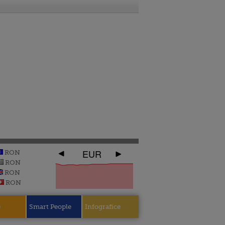
EUR
RON
RON
RON
RON
e
Smart People
Infografice