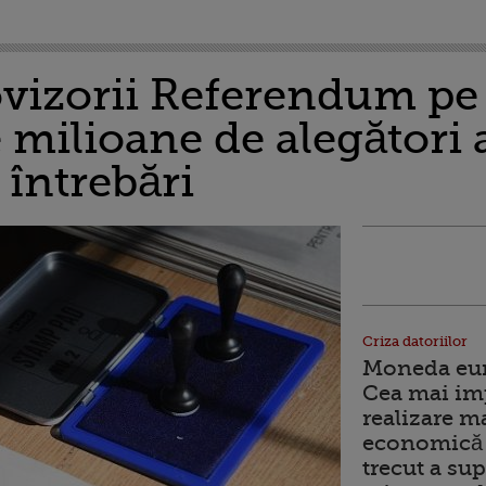
vizorii Referendum pe j
 milioane de alegători
 întrebări
Criza datoriilor
Moneda euro
Cea mai im
realizare m
economică 
trecut a sup