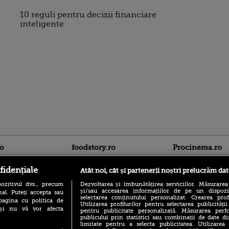
10 reguli pentru decizii financiare
inteligente
ro
foodstory.ro
Procinema.ro
fidențiale
Atât noi, cât și partenerii noștri prelucrăm dat
ozitivul dvs., precum
Dezvoltarea și îmbunătățirea serviciilor. Măsurarea
și/sau accesarea informațiilor de pe un dispoziti
al. Puteți accepta sau
selectarea conținutului personalizat. Crearea prof
pagina cu politica de
Utilizarea profilurilor pentru selectarea publicității
i și nu vă vor afecta
pentru publicitate personalizată. Măsurarea perfo
publicului prin statistici sau combinații de date di
(P) Descoperă Lumea
limitate pentru a selecta publicitatea. Utilizarea
Emoții intense pe
Evenimentelor din România