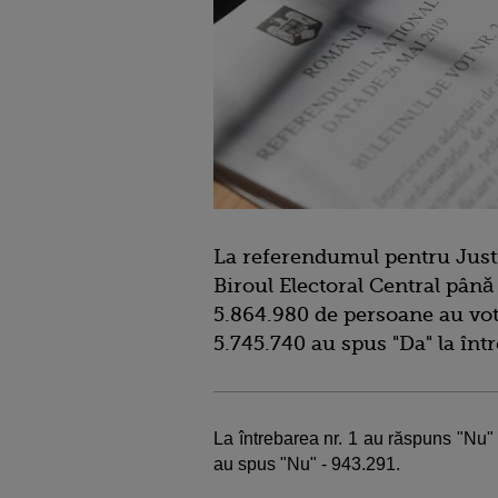
La referendumul pentru Justi
Biroul Electoral Central până
5.864.980 de persoane au votat
5.745.740 au spus "Da" la într
La întrebarea nr. 1 au răspuns "Nu" -
au spus "Nu" - 943.291.