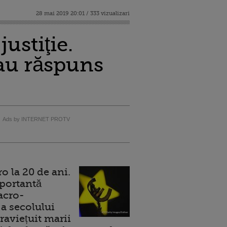
28 mai 2019 20:01 / 333 vizualizari
ustiţie.
 au răspuns
Ads by INTERNET PROTV
 la 20 de ani.
portantă
acro-
a secolului
raviețuit marii