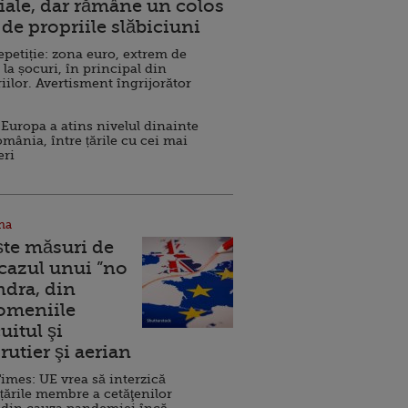
ale, dar rămâne un colos
de propriile slăbiciuni
repetiție: zona euro, extrem de
 la șocuri, în principal din
iilor. Avertisment îngrijorător
Europa a atins nivelul dinainte
omânia, între țările cu cei mai
eri
na
ște măsuri de
 cazul unui ”no
ndra, din
Domeniile
uitul şi
rutier şi aerian
imes: UE vrea să interzică
 țările membre a cetăţenilor