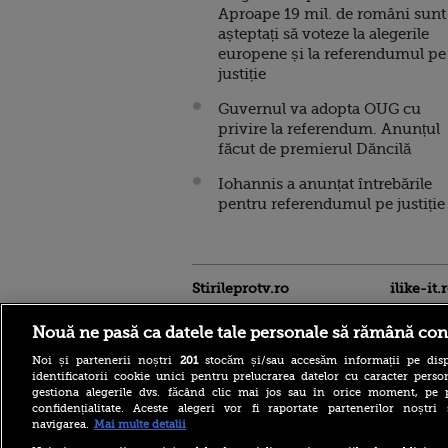
Aproape 19 mil. de români sunt
așteptați să voteze la alegerile
europene și la referendumul pe
justiție
Guvernul va adopta OUG cu
privire la referendum. Anunțul
făcut de premierul Dăncilă
Iohannis a anunțat întrebările
pentru referendumul pe justiție
Stirileprotv.ro
ilike-it.
Nouă ne pasă ca datele tale personale să rămână con
Noi și partenerii noștri
201
stocăm și/sau accesăm informații pe disp
identificatorii cookie unici pentru prelucrarea datelor cu caracter person
gestiona alegerile dvs. făcând clic mai jos sau în orice moment, pe 
confidențialitate. Aceste alegeri vor fi raportate partenerilor noștr
Acoperiş desprins de vânt la
navigarea.
Mai multe detalii
un bloc din Sibiu. Mai multe