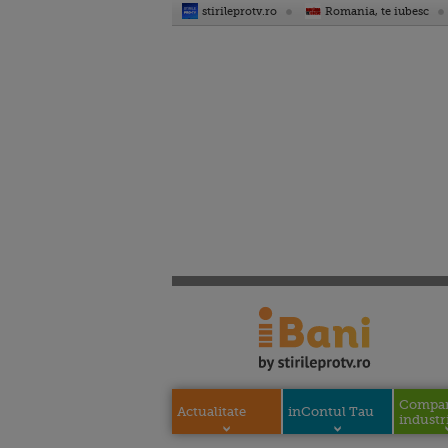
stirileprotv.ro
Romania, te iubesc
Compani
Actualitate
inContul Tau
industri