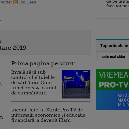
de pe urma
Twitter
RSS Feed
face tot po
1
e
Top articole i
tare 2019
cele mai citite
Prima pagina pe scurt:
Invață să ții sub
control cheltuielile
de sărbători. Cum
m
funcționează cardul
de cumpărături
Incont , site-ul Știrile Pro TV de
informații economice și educație
um
financiară, a devenit iBani