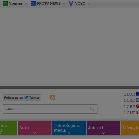
Vremea
PROTV NEWS
VOYO
1 EUR
1 USD
1 GBP
1 CHF
i si
Tehnologie si
Auto
Job-uri
Lifestyl
i
media