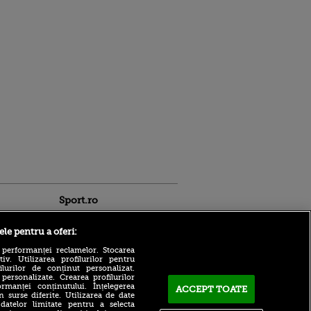
Sport.ro
ele pentru a oferi:
 performanței reclamelor. Stocarea
v. Utilizarea profilurilor pentru
ilurilor de conținut personalizat.
 personalizate. Crearea profilurilor
rmanței conținutului. Înțelegerea
Marius Șumudică ajunge la
ACCEPT TOATE
n surse diferite. Utilizarea de date
Cluj în această seară!
 datelor limitate pentru a selecta
ntru
Contractul pregătit de