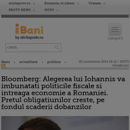
stirileprotv.ro
Romania, te iubesc
Vremea
PROTV NEWS
VOYO
ibani
actualitate
politica
20 noiembrie 2014 19:12 / 50373
vizualizari
Bloomberg: Alegerea lui Iohannis va
imbunatati politicile fiscale si
intreaga economie a Romaniei.
Pretul obligatiunilor creste, pe
fondul scaderii dobanzilor