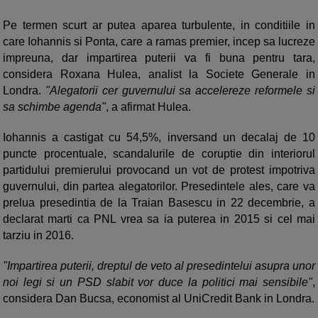
Pe termen scurt ar putea aparea turbulente, in conditiile in
care Iohannis si Ponta, care a ramas premier, incep sa lucreze
impreuna, dar impartirea puterii va fi buna pentru tara,
considera Roxana Hulea, analist la Societe Generale in
Londra.
"Alegatorii cer guvernului sa accelereze reformele si
sa schimbe agenda"
, a afirmat Hulea.
Iohannis a castigat cu 54,5%, inversand un decalaj de 10
puncte procentuale, scandalurile de coruptie din interiorul
partidului premierului provocand un vot de protest impotriva
guvernului, din partea alegatorilor. Presedintele ales, care va
prelua presedintia de la Traian Basescu in 22 decembrie, a
declarat marti ca PNL vrea sa ia puterea in 2015 si cel mai
tarziu in 2016.
"Impartirea puterii, dreptul de veto al presedintelui asupra unor
noi legi si un PSD slabit vor duce la politici mai sensibile"
,
considera Dan Bucsa, economist al UniCredit Bank in Londra.