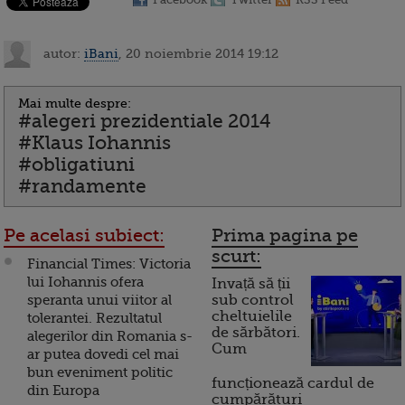
autor:
iBani
, 20 noiembrie 2014 19:12
Mai multe despre:
#alegeri prezidentiale 2014
#Klaus Iohannis
#obligatiuni
#randamente
Pe acelasi subiect:
Prima pagina pe
scurt:
Financial Times: Victoria
lui Iohannis ofera
Invață să ții
speranta unui viitor al
sub control
cheltuielile
tolerantei. Rezultatul
de sărbători.
alegerilor din Romania s-
Cum
ar putea dovedi cel mai
bun eveniment politic
funcționează cardul de
din Europa
cumpărături