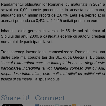
Randamentul obligatiunilor Romaniei cu maturitate in 2024 a
scazut cu 0,09 puncte procentuale in aceasta saptamana,
atingand joi un minim record de 2,67%. Leul s-a depreciat in
aceeasi perioada cu 0,4%, la 4,4415 unitati pentru un euro.
Iohannis, etnic german in varsta de 55 de ani si primar al
Sibiului din anul 2000, a castigat alegerile cu ajutorul cresterii
numarului de participanti la vot.
Transparency International caracterizeaza Romania ca una
dintre cele mai corupte tari din UE, dupa Grecia si Bulgaria.
"
Lucrul extraordinar care s-a intamplat la aceste alegeri este
participarea incredibila la vot. Oamenii vorbesc unii cu altii,
raspandesc informatiile, este mult mai dificil ca politicienii si
triseze si sa insele
", a spus Mobius.
Share it!
Connect
Facebook
Twitter
RSS Feed