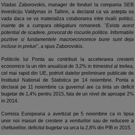
Vladas Zaborovskis, manager de fonduri la compania SEB
Investiciju Valdymas in Tallinn, a declarat ca va astepta sa
vada daca se va materializa colaborarea intre rivalii politici,
inainte de a cumpara obligatiuni romanesti.
"Exista acest
potential de scadere, provocat de riscurile politice. Informatiile
pozitive si fundamentele macroeconomice bune sunt deja
incluse in preturi",
a spus Zaborovskis.
Politicile lui Ponta au contribuit la accelerarea cresterii
economice la un ritm anualizat de 3,2% in trimestrul al treilea,
cel mai rapid din UE, potrivit datelor preliminare publicate de
Institutul National de Statistica pe 14 noiembrie. Ponta a
declarat pe 11 noiembrie ca guvernul are ca tinta un deficit
bugetar de 1,4% pentru 2015, fata de un nivel de aproape 2%
in 2014.
Comisia Europeana a avertizat pe 5 noiembrie ca in lipsa
unor noi masuri de crestere a veniturilor sau de reducere a
cheltuielilor, deficitul bugetar va urca la 2,8% din PIB in 2015.