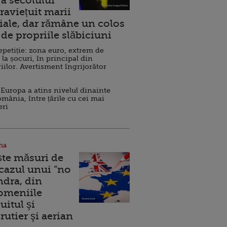
a secolului
raviețuit marii
ale, dar rămâne un colos
de propriile slăbiciuni
repetiție: zona euro, extrem de
 la șocuri, în principal din
iilor. Avertisment îngrijorător
Europa a atins nivelul dinainte
omânia, între țările cu cei mai
eri
na
ște măsuri de
 cazul unui ”no
ndra, din
Domeniile
uitul şi
rutier şi aerian