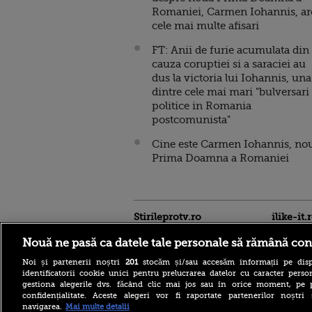
Romaniei, Carmen Iohannis, ar
cele mai multe afisari
FT: Anii de furie acumulata din
cauza coruptiei si a saraciei au
dus la victoria lui Iohannis, una
dintre cele mai mari "bulversari
politice in Romania
postcomunista"
Cine este Carmen Iohannis, no
Prima Doamna a Romaniei
Stirileprotv.ro
ilike-it.
Nouă ne pasă ca datele tale personale să rămână con
Noi și partenerii noștri
201
stocăm și/sau accesăm informații pe disp
identificatorii cookie unici pentru prelucrarea datelor cu caracter person
gestiona alegerile dvs. făcând clic mai jos sau în orice moment, pe 
confidențialitate. Aceste alegeri vor fi raportate partenerilor noștr
Insula misterioasă din
navigarea.
Mai multe detalii
Grecia unde oamenii trăiesc