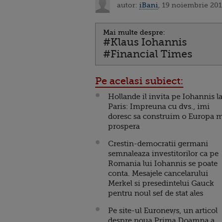
autor:
iBani
, 19 noiembrie 201
Mai multe despre:
#Klaus Iohannis
#Financial Times
Pe acelasi subiect:
Hollande il invita pe Iohannis l
Paris: Impreuna cu dvs., imi
doresc sa construim o Europa 
prospera
Crestin-democratii germani
semnaleaza investitorilor ca pe
Romania lui Iohannis se poate
conta. Mesajele cancelarului
Merkel si presedintelui Gauck
pentru noul sef de stat ales
Pe site-ul Euronews, un articol
despre noua Prima Doamna a