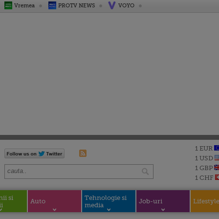
Vremea
PROTV NEWS
VOYO
1 EUR
1 USD
1 GBP
1 CHF
i si
Tehnologie si
Auto
Job-uri
Lifestyl
i
media