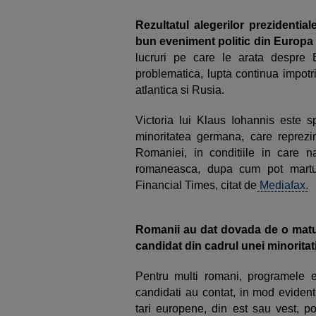
Rezultatul alegerilor prezidenti
bun eveniment politic din Europa
lucruri pe care le arata despre E
problematica, lupta continua impotri
atlantica si Rusia.
Victoria lui Klaus Iohannis este s
minoritatea germana, care reprezi
Romaniei, in conditiile in care nat
romaneasca, dupa cum pot marturi
Financial Times, citat de
Mediafax.
Romanii au dat dovada de o matu
candidat din cadrul unei minoritat
Pentru multi romani, programele el
candidati au contat, in mod evident
tari europene, din est sau vest, p