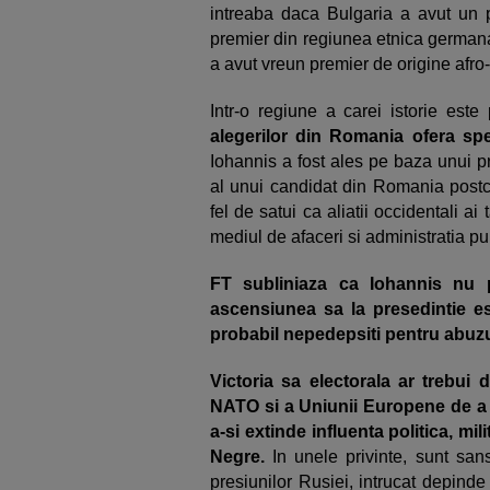
intreaba daca Bulgaria a avut un pr
premier din regiunea etnica germana
a avut vreun premier de origine afro
Intr-o regiune a carei istorie este 
alegerilor din Romania ofera sper
Iohannis a fost ales pe baza unui pr
al unui candidat din Romania postco
fel de satui ca aliatii occidentali ai
mediul de afaceri si administratia pu
FT subliniaza ca Iohannis nu 
ascensiunea sa la presedintie e
probabil nepedepsiti pentru abuzu
Victoria sa electorala ar trebu
NATO si a Uniunii Europene de a r
a-si extinde influenta politica, mi
Negre.
In unele privinte, sunt sa
presiunilor Rusiei, intrucat depind