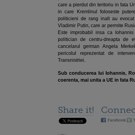
care a pierdut din teritoriu in fata Un
in care Kremlinul foloseste pute
politicieni de rang inalt au evoca
Vladimir Putin, care ar permite Rus
Este improbabil insa ca Iohannis
politician de centru-dreapta de e
cancelarul german Angela Merkel.
pericolul reprezentat de interve
Transnistriei.
Sub conducerea lui Iohannis, Rom
coerenta, mai unita a UE in fata R
Share it!
Connec
Facebook