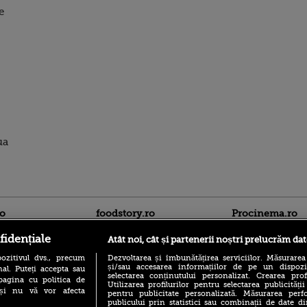
e
ua
ro
foodstory.ro
Procinema.ro
fidențiale
Atât noi, cât și partenerii noștri prelucrăm dat
ozitivul dvs., precum
Dezvoltarea și îmbunătățirea serviciilor. Măsurarea
și/sau accesarea informațiilor de pe un dispoziti
al. Puteți accepta sau
selectarea conținutului personalizat. Crearea prof
pagina cu politica de
Utilizarea profilurilor pentru selectarea publicității
i și nu vă vor afecta
pentru publicitate personalizată. Măsurarea perfo
publicului prin statistici sau combinații de date di