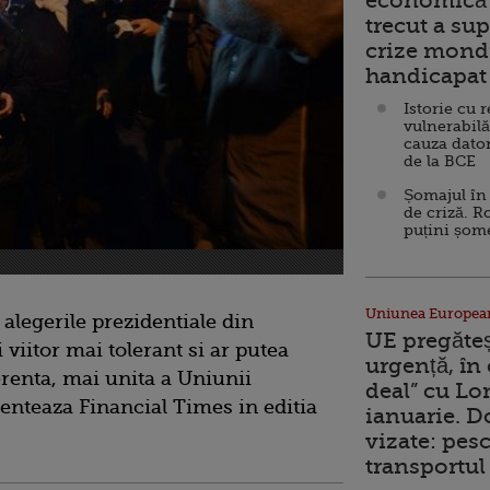
economică 
trecut a sup
crize mondi
handicapat 
Istorie cu 
vulnerabilă
cauza dator
de la BCE
Șomajul în 
de criză. R
puțini șom
Uniunea Europea
 alegerile prezidentiale din
UE pregăte
iitor mai tolerant si ar putea
urgență, în
erenta, mai unita a Uniunii
deal” cu Lo
enteaza Financial Times in editia
ianuarie. 
vizate: pesc
transportul 