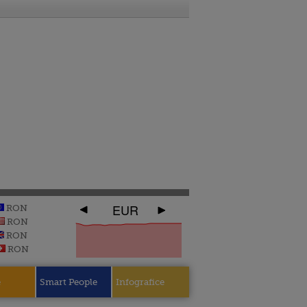
EUR
RON
RON
RON
RON
e
Smart People
Infografice