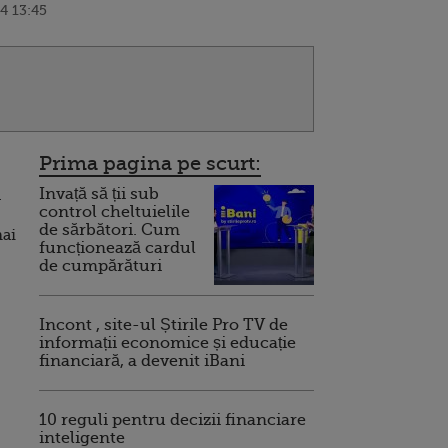
4 13:45
Prima pagina pe scurt:
Invață să ții sub
a
control cheltuielile
de sărbători. Cum
mai
funcționează cardul
de cumpărături
Incont , site-ul Știrile Pro TV de
informații economice și educație
financiară, a devenit iBani
10 reguli pentru decizii financiare
inteligente