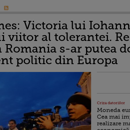
es: Victoria lui Iohann
 viitor al tolerantei. Re
in Romania s-ar putea d
t politic din Europa
Criza datoriilor
Moneda euro
Cea mai im
realizare m