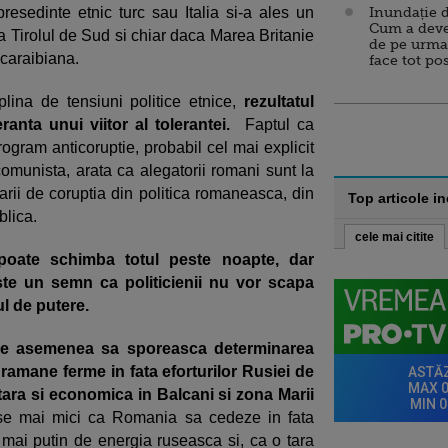
esedinte etnic turc sau Italia si-a ales un
Inundație d
Cum a deve
 Tirolul de Sud si chiar daca Marea Britanie
de pe urma
-caraibiana.
face tot po
plina de tensiuni politice etnice,
rezultatul
anta unui viitor al tolerantei.
Faptul ca
ogram anticoruptie, probabil cel mai explicit
munista, arata ca alegatorii romani sunt la
 tarii de coruptia din politica romaneasca, din
Top articole i
blica.
cele mai citite
poate schimba totul peste noapte, dar
ste un semn ca politicienii nu vor scapa
l de putere.
i de asemenea sa sporeasca determinarea
amane ferme in fata eforturilor Rusiei de
litara si economica in Balcani si zona Marii
nse mai mici ca Romania sa cedeze in fata
e mai putin de energia ruseasca si, ca o tara