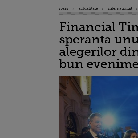
ibani
actualitate
international
Financial Tim
speranta unui
alegerilor d
bun evenimen