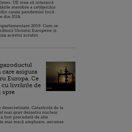
imes: UE vrea să interzică
 țările membre a cetăţenilor
 din cauza pandemiei încă
ve din SUA
roparlamentare 2019: Cum se
cătorii Uniunii Europene și
iza acestui scrutin
 gazoductul
 care asigura
ru Europa. Ce
cu livrările de
i spre
esecretizate: Catastrofa de la
el mai grav dezastru nuclear
 a fost precedată de alte
de mai mică amploare, ascunse