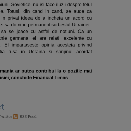
iunii Sovietice, nu isi face iluzii despre felul
rea. Totusi, din cand in cand, se aude ca
t in privat ideea de a incheia un acord cu
iei sa domine permanent sud-estul Ucrainei.
 sa se joace cu astfel de notiuni. Ca un
tnie germana, el are relatii excelente cu
 El impartaseste opinia acesteia privind
ntia rusa in Ucraina si sprijinul acordat
ania ar putea contribui la o pozitie mai
usiei, conchide Financial Times.
t
Twitter
RSS Feed