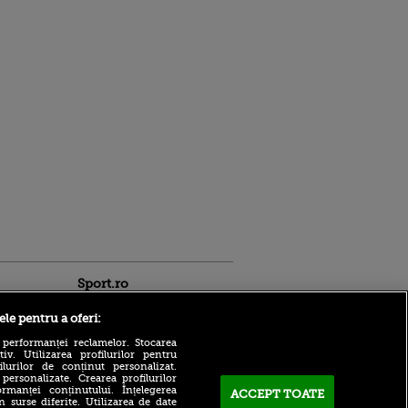
Sport.ro
ele pentru a oferi:
 performanței reclamelor. Stocarea
v. Utilizarea profilurilor pentru
ilurilor de conținut personalizat.
 personalizate. Crearea profilurilor
rmanței conținutului. Înțelegerea
ACCEPT TOATE
Cele două condiții pe care
n surse diferite. Utilizarea de date