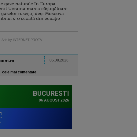
e gaze naturale în Europa.
nit Ucraina marea câștigătoare
 gazelor rusești, deși Moscova
sibilul s-o scoată din ecuație
Ads by INTERNET PROTV
ncont.ro
06.08.2026
cele mai comentate