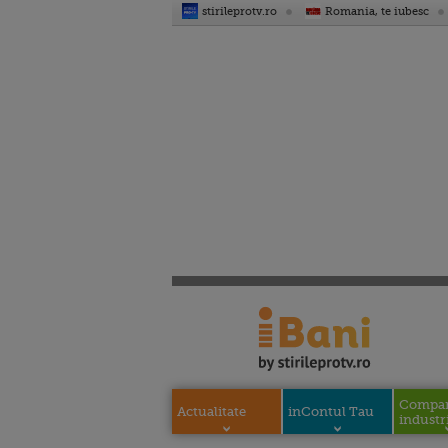
stirileprotv.ro
Romania, te iubesc
Compani
Actualitate
inContul Tau
industri