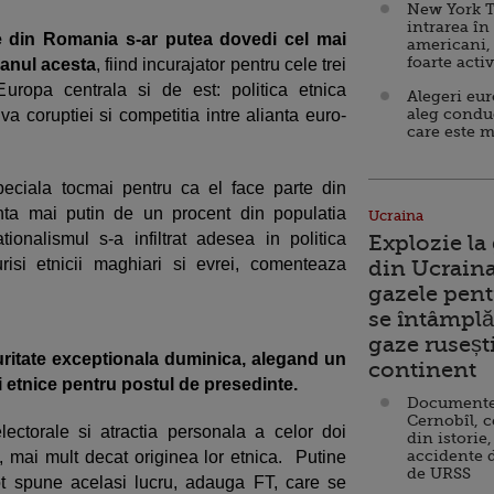
New York T
intrarea în
ale din Romania s-ar putea dovedi cel mai
americani,
foarte acti
 anul acesta
, fiind incurajator pentru cele trei
uropa centrala si de est: politica etnica
Alegeri eu
aleg condu
va coruptiei si competitia intre alianta euro-
care este m
peciala tocmai pentru ca el face parte din
nta mai putin de un procent din populatia
Ucraina
ionalismul s-a infiltrat adesea in politica
Explozie la
si etnicii maghiari si evrei, comenteaza
din Ucraina
gazele pent
se întâmplă 
gaze ruseșt
ritate exceptionala duminica, alegand un
continent
i etnice pentru postul de presedinte.
Documente d
Cernobîl, c
ectorale si atractia personala a celor doi
din istorie,
accidente 
, mai mult decat originea lor etnica. Putine
de URSS
ot spune acelasi lucru, adauga FT, care se