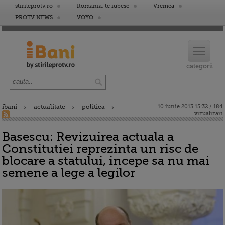
stirileprotv.ro
Romania, te iubesc
Vremea
PROTV NEWS
VOYO
ibani
actualitate
politica
10 iunie 2013 15:32 / 184
vizualizari
Basescu: Revizuirea actuala a
Constitutiei reprezinta un risc de
blocare a statului, incepe sa nu mai
semene a lege a legilor