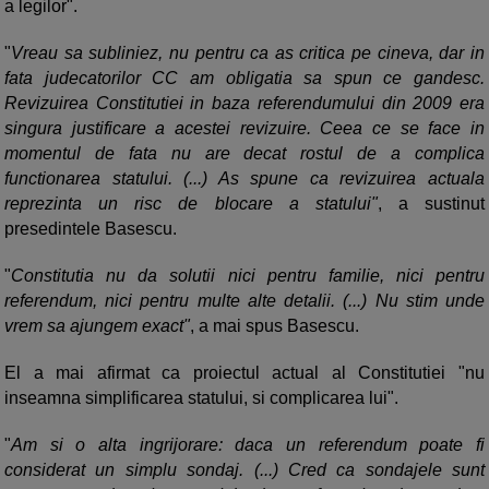
a legilor".
"
Vreau sa subliniez, nu pentru ca as critica pe cineva, dar in
fata judecatorilor CC am obligatia sa spun ce gandesc.
Revizuirea Constitutiei in baza referendumului din 2009 era
singura justificare a acestei revizuire. Ceea ce se face in
momentul de fata nu are decat rostul de a complica
functionarea statului. (...) As spune ca revizuirea actuala
reprezinta un risc de blocare a statului"
, a sustinut
presedintele Basescu.
"
Constitutia nu da solutii nici pentru familie, nici pentru
referendum, nici pentru multe alte detalii. (...) Nu stim unde
vrem sa ajungem exact"
, a mai spus Basescu.
El a mai afirmat ca proiectul actual al Constitutiei "nu
inseamna simplificarea statului, si complicarea lui".
"
Am si o alta ingrijorare: daca un referendum poate fi
considerat un simplu sondaj. (...) Cred ca sondajele sunt