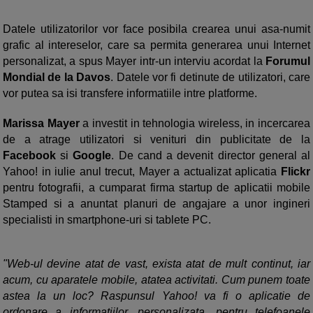
Datele utilizatorilor vor face posibila crearea unui asa-numit
grafic al intereselor, care sa permita generarea unui Internet
personalizat, a spus Mayer intr-un interviu acordat la
Forumul
Mondial de la Davos
. Datele vor fi detinute de utilizatori, care
vor putea sa isi transfere informatiile intre platforme.
Marissa Mayer
a investit in tehnologia wireless, in incercarea
de a atrage utilizatori si venituri din publicitate de la
Facebook
si
Google
. De cand a devenit director general al
Yahoo! in iulie anul trecut, Mayer a actualizat aplicatia
Flickr
pentru fotografii, a cumparat firma startup de aplicatii mobile
Stamped si a anuntat planuri de angajare a unor ingineri
specialisti in smartphone-uri si tablete PC.
"Web-ul devine atat de vast, exista atat de mult continut, iar
acum, cu aparatele mobile, atatea activitati. Cum punem toate
astea la un loc? Raspunsul Yahoo! va fi o aplicatie de
ordonare a informatiilor, personalizata, pentru telefoanele