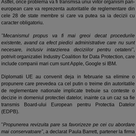
Astfel, orice problema va fi transmisa unui viitor organism pan-
european care va reprezenta autoritatile de reglementare din
cele 28 de state membre si care va putea sa ia decizii cu
caracter obligatoriu.
"Mecanismul propus va fi mai greoi decat procedurile
existente, avand ca efect piedici administrative care nu sunt
necesare, inclusiv intarzierea deciziilor pentru cetateni"
,
potrivit organizatiei Industry Coalition for Data Protection, care
include companii mari cum sunt Apple, Google si IBM.
Diplomatii UE au convenit deja in februarie sa elimine o
propunere care prevedea ca cel putin o treime din autoritatile
de reglementare nationale implicate trebuie sa conteste o
decizie in domeniul protectiei datelor, inainte ca un caz sa fie
transmis Board-ului European pentru Protectia Datelor
(EDPB).
"
Propunerea revizuita pare sa favorizeze pe cei cu abordare
mai conservatoare"
, a declarat Paula Barrett, partener la firma