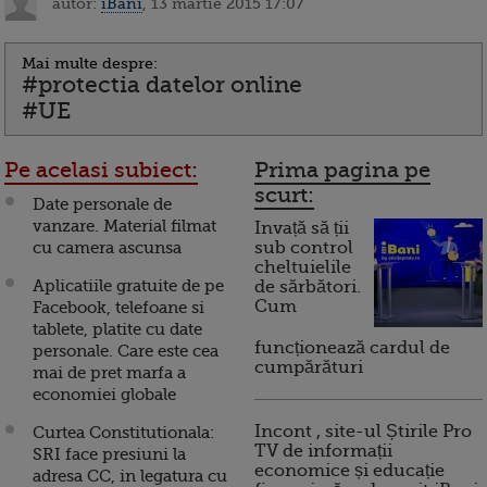
autor:
iBani
, 13 martie 2015 17:07
Mai multe despre:
#protectia datelor online
#UE
Pe acelasi subiect:
Prima pagina pe
scurt:
Date personale de
vanzare. Material filmat
Invață să ții
cu camera ascunsa
sub control
cheltuielile
Aplicatiile gratuite de pe
de sărbători.
Cum
Facebook, telefoane si
tablete, platite cu date
funcționează cardul de
personale. Care este cea
cumpărături
mai de pret marfa a
economiei globale
Incont , site-ul Știrile Pro
Curtea Constitutionala:
TV de informații
SRI face presiuni la
economice și educație
adresa CC, in legatura cu