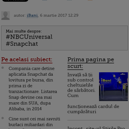
autor:
iBani
, 6 martie 2017 12:29
Mai multe despre:
#NBCUniversal
#Snapchat
Pe acelasi subiect:
Prima pagina pe
scurt:
Compania care detine
aplicatia Snapchat da
Invață să ții
lovitura pe bursa, din
sub control
cheltuielile
prima zi de
de sărbători.
tranzactionare. Listarea
Cum
Snap devine cea mai
mare din SUA, dupa
funcționează cardul de
Alibaba, in 2014
cumpărături
Cine sunt cei mai ravniti
burlaci miliardari din
Incont , site-ul Știrile Pro