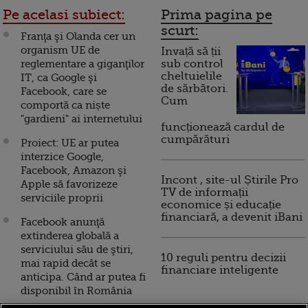
Pe acelasi subiect:
Prima pagina pe
scurt:
Franţa şi Olanda cer un
organism UE de
Invață să ții
reglementare a giganţilor
sub control
cheltuielile
IT, ca Google şi
de sărbători.
Facebook, care se
Cum
comportă ca niște
"gardieni" ai internetului
funcționează cardul de
cumpărături
Proiect: UE ar putea
interzice Google,
Facebook, Amazon şi
Incont , site-ul Știrile Pro
Apple să favorizeze
TV de informații
serviciile proprii
economice și educație
financiară, a devenit iBani
Facebook anunţă
extinderea globală a
serviciului său de ştiri,
10 reguli pentru decizii
mai rapid decât se
financiare inteligente
anticipa. Când ar putea fi
disponibil în România