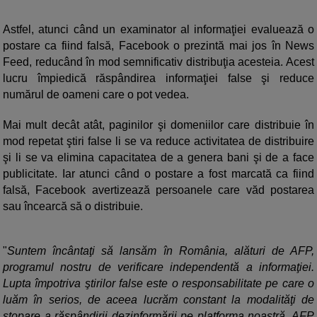
Astfel, atunci când un examinator al informaţiei evaluează o
postare ca fiind falsă, Facebook o prezintă mai jos în News
Feed, reducând în mod semnificativ distribuţia acesteia. Acest
lucru împiedică răspândirea informaţiei false şi reduce
numărul de oameni care o pot vedea.
Mai mult decât atât, paginilor şi domeniilor care distribuie în
mod repetat ştiri false li se va reduce activitatea de distribuire
şi li se va elimina capacitatea de a genera bani şi de a face
publicitate. Iar atunci când o postare a fost marcată ca fiind
falsă, Facebook avertizează persoanele care văd postarea
sau încearcă să o distribuie.
"
Suntem încântaţi să lansăm în România, alături de AFP,
programul nostru de verificare independentă a informaţiei.
Lupta împotriva ştirilor false este o responsabilitate pe care o
luăm în serios, de aceea lucrăm constant la modalităţi de
stopare a răspândirii dezinformării pe platforma noastră. AFP