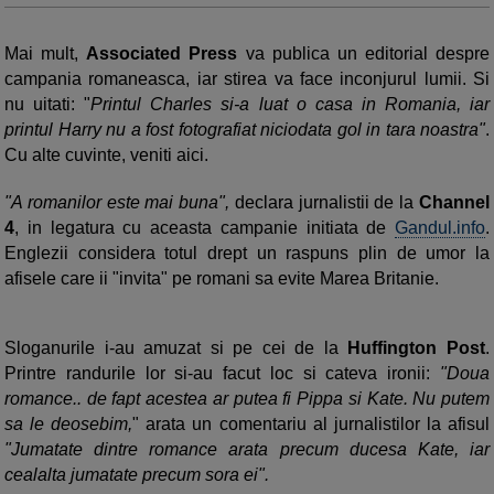
Mai mult,
Associated Press
va publica un editorial despre
campania romaneasca, iar stirea va face inconjurul lumii. Si
nu uitati: "
Printul Charles si-a luat o casa in Romania, iar
printul Harry nu a fost fotografiat niciodata gol in tara noastra"
.
Cu alte cuvinte, veniti aici.
"A romanilor este mai buna",
declara jurnalistii de la
Channel
4
, in legatura cu aceasta campanie initiata de
Gandul.info
.
Englezii considera totul drept un raspuns plin de umor la
afisele care ii "invita" pe romani sa evite Marea Britanie.
Sloganurile i-au amuzat si pe cei de la
Huffington Post
.
Printre randurile lor si-au facut loc si cateva ironii:
"Doua
romance.. de fapt acestea ar putea fi Pippa si Kate. Nu putem
sa le deosebim,
" arata un comentariu al jurnalistilor la afisul
"Jumatate dintre romance arata precum ducesa Kate, iar
cealalta jumatate precum sora ei".