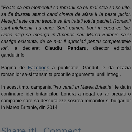
"
Poate ca era momentul ca romanii sa nu mai stea sa se uite,
sa fie frustrati atunci cand cineva de afara ii ia peste picior.
Mesajul este ca nu trebuie sa fim tratati toti la pachet. Romanii
sunt inteligenti, au umor. Sunt oameni buni in ceea ce fac.
Daca aleg sa mearga in America sau Marea Britanie sa-si
castige existenta, de ce n-ar fi apreciati pentru competentele
lor
", a declarat
Claudiu Pandaru,
director editorial
gandul.info.
Pagina de
Facebook
a publicatiei Gandul le da ocazia
romanilor sa-si transmita propriile argumente lumii intregi.
In acest timp, campania
"Nu veniti in Marea Britanie"
le da in
continuare idei britanicilor. Londra a negat ca ar pregati o
campanie care sa descurajeze sosirea romanilor si bulgarilor
in Marea Britanie, din 2014.
Share it!
Connect