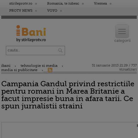
stirileprotv.ro
Romania, te iubesc
Vremea
PROTV NEWS
VOYO
ibani
tehnologie si media
31 ianuarie 2013 21:29 / 737
vizualizari
media si publicitate
Campania Gandul privind restrictiile
pentru romani in Marea Britanie a
facut impresie buna in afara tarii. Ce
spun jurnalistii straini