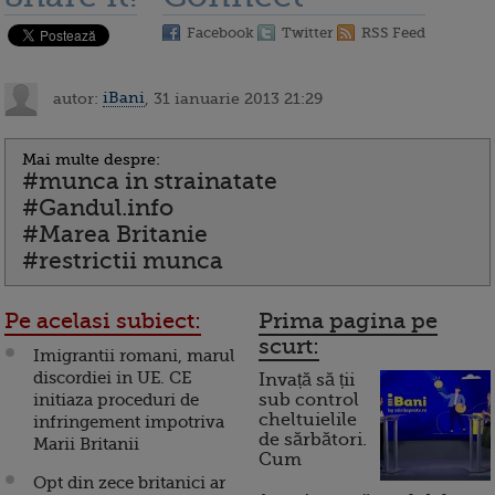
Facebook
Twitter
RSS Feed
autor:
iBani
, 31 ianuarie 2013 21:29
Mai multe despre:
#munca in strainatate
#Gandul.info
#Marea Britanie
#restrictii munca
Pe acelasi subiect:
Prima pagina pe
scurt:
Imigrantii romani, marul
discordiei in UE. CE
Invață să ții
initiaza proceduri de
sub control
cheltuielile
infringement impotriva
de sărbători.
Marii Britanii
Cum
Opt din zece britanici ar