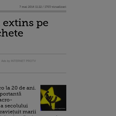
7 mai 2014 11:22 / 1703 vizualizari
 extins pe
chete
Ads by INTERNET PROTV
 la 20 de ani.
portantă
acro-
a secolului
raviețuit marii