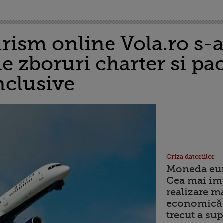
rism online Vola.ro s-a
e zboruri charter si pa
inclusive
Criza datoriilor
Moneda euro
Cea mai im
realizare m
economică 
trecut a sup