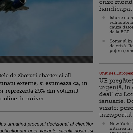
crize mondi
handicapat 
Istorie cu 
vulnerabilă
cauza dator
de la BCE
Șomajul în 
de criză. R
puțini șom
Uniunea Europea
ele de zboruri charter si all
UE pregăte
tinatii externe, si estimeaza ca, in
urgență, în
 vor reprezenta 25% din volumul
deal” cu Lo
 online de turism.
ianuarie. 
vizate: pesc
transportul 
New York T
us urmarind procesul decizional al clientilor
intrarea în
hizitionarii unei vacante clientii nostri isi