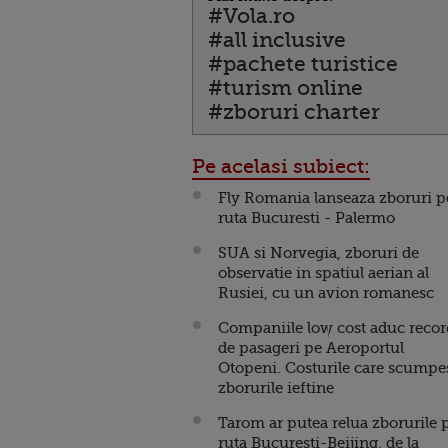
#Vola.ro
#all inclusive
#pachete turistice
#turism online
#zboruri charter
Pe acelasi subiect:
Fly Romania lanseaza zboruri p
ruta Bucuresti - Palermo
SUA si Norvegia, zboruri de
observatie in spatiul aerian al
Rusiei, cu un avion romanesc
Companiile low cost aduc recor
de pasageri pe Aeroportul
Otopeni. Costurile care scumpe
zborurile ieftine
Tarom ar putea relua zborurile 
ruta Bucuresti-Beijing, de la