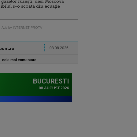
 gazelor rusești, deși Moscova
sibilul s-o scoată din ecuație
Ads by INTERNET PROTV
ncont.ro
08.08.2026
cele mai comentate