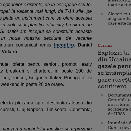
americani,
 optiunilor existente, de la escapade scurte,
foarte acti
ropei la vacante mai lungi, de 7-14 zile, pe
Alegeri eu
 pe piata un instrument care sa ofere aceasta
aleg condu
care este m
 poti sa-ti planifici atat city break-uri de
Si astfel am inceput sa construim aceasta
t in noua noastra sectiune de vacante
 intr-un comunicat remis
Incont.ro
,
Daniel
Ucraina
r
Vola.ro
.
Explozie la
din Ucraina
ute, oferte pentru seniori, promotii early
gazele pent
ity break-uri si chartere, in peste 100 de
se întâmplă 
eciei, Turciei, Bulgariei, Italiei, Portugaliei si
gaze ruseșt
e weekend in peste 26 de orase.
continent
Documente d
Cernobîl, c
selecta plecarea spre destinatia aleasa din
din istorie,
accidente 
curesti, Cluj-Napoca, Timisoara, Constanta,
de URSS
Inundație d
Cum a deve
 vanzari a pachetelor turistice sa reprezinte