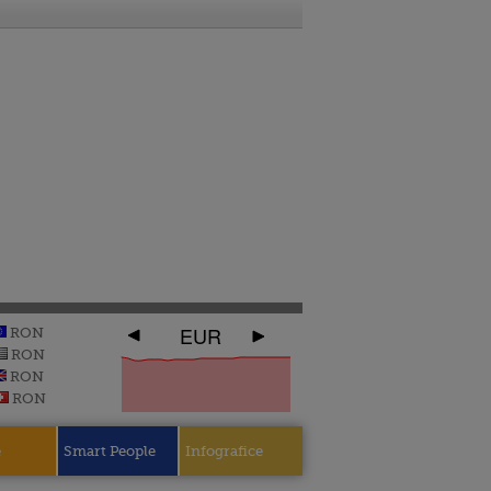
EUR
RON
RON
RON
RON
e
Smart People
Infografice