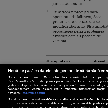
jumatatea anului
Cum vom fi protejati daca
operatorul da faliment, daca
preturile cresc brusc sau se
modifica zborurile. PE a aproba
propunerea pentru protejarea
turistilor care au pachete de
vacanta
Stirileprotv.ro
ilike-it.
Nouă ne pasă ca datele tale personale să rămână con
Noi și partenerii noștri
201
stocăm și/sau accesăm informații pe disp
identificatorii cookie unici pentru prelucrarea datelor cu caracter person
gestiona alegerile dvs. făcând clic mai jos sau în orice moment, pe 
confidențialitate. Aceste alegeri vor fi raportate partenerilor noștr
navigarea.
Mai multe detalii
Descoperire senzațională
lângă Piramida Roșie: Un
Noi si partenerii nostri (retelele de socializare si agentiile de publicita
sistem hidraulic de 4.500
furnizorii nostri de servicii de date analitice) prelucram date pentru a p
ani ar conține secretul
functioneze, pentru a personaliza continutul si anunturile publicitare
construirii piramidelor