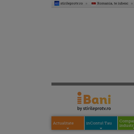
stirileprotv.ro
Romania, te iubesc
Compani
Actualitate
inContul Tau
industri