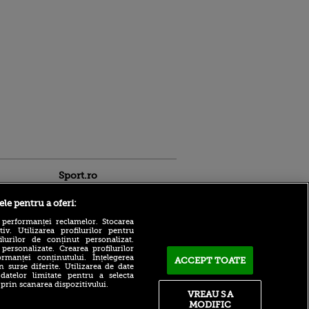
Sport.ro
ele pentru a oferi:
 performanței reclamelor. Stocarea
v. Utilizarea profilurilor pentru
ilurilor de conținut personalizat.
 personalizate. Crearea profilurilor
rmanței conținutului. Înțelegerea
ACCEPT TOATE
Adrian Mihalcea a
n surse diferite. Utilizarea de date
confirmat noul transfer la
 datelor limitate pentru a selecta
ldau din
UTA după remiza cu Rapid!
 prin scanarea dispozitivului.
 și
Anunțul făcut despre starea
VREAU SA
 logodnica
lui Alexi Pitu
MODIFIC