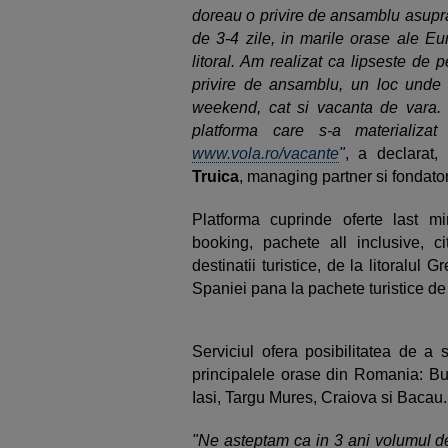
doreau o privire de ansamblu asupra
de 3-4 zile, in marile orase ale Eu
litoral. Am realizat ca lipseste de
privire de ansamblu, un loc unde sa
weekend, cat si vacanta de vara. 
platforma care s-a materializa
www.vola.ro/vacante
"
, a declarat,
Truica
, managing partner si fondato
Platforma cuprinde oferte last min
booking, pachete all inclusive, c
destinatii turistice, de la litoralul Gr
Spaniei pana la pachete turistice d
Serviciul ofera posibilitatea de a 
principalele orase din Romania: Bu
Iasi, Targu Mures, Craiova si Bacau.
"Ne asteptam ca in 3 ani volumul de