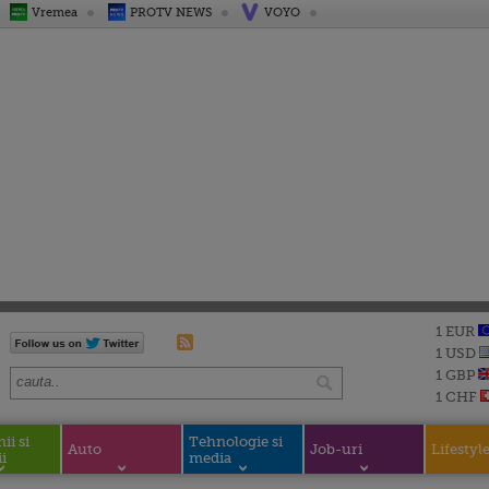
Vremea
PROTV NEWS
VOYO
1 EUR
1 USD
1 GBP
1 CHF
i si
Tehnologie si
Auto
Job-uri
Lifestyl
i
media