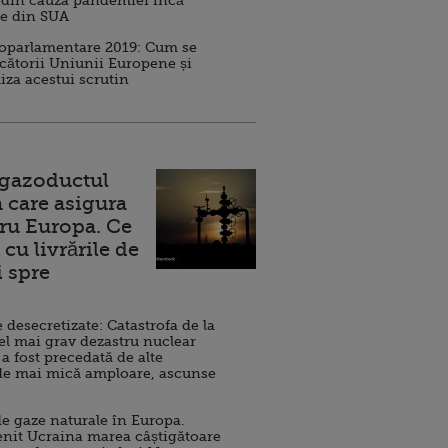
 din cauza pandemiei încă
ve din SUA
roparlamentare 2019: Cum se
cătorii Uniunii Europene și
iza acestui scrutin
 gazoductul
 care asigura
ru Europa. Ce
cu livrările de
i spre
esecretizate: Catastrofa de la
el mai grav dezastru nuclear
 a fost precedată de alte
de mai mică amploare, ascunse
e gaze naturale în Europa.
nit Ucraina marea câștigătoare