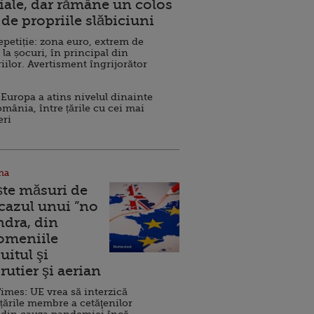
ale, dar rămâne un colos
de propriile slăbiciuni
repetiție: zona euro, extrem de
 la șocuri, în principal din
iilor. Avertisment îngrijorător
Europa a atins nivelul dinainte
omânia, între țările cu cei mai
eri
na
ște măsuri de
 cazul unui ”no
ndra, din
Domeniile
uitul şi
rutier şi aerian
imes: UE vrea să interzică
 țările membre a cetăţenilor