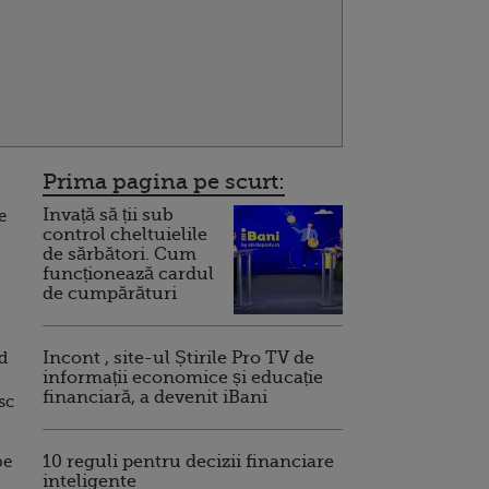
Prima pagina pe scurt:
Invață să ții sub
e
control cheltuielile
de sărbători. Cum
funcționează cardul
de cumpărături
d
Incont , site-ul Știrile Pro TV de
informații economice și educație
financiară, a devenit iBani
sc
pe
10 reguli pentru decizii financiare
inteligente