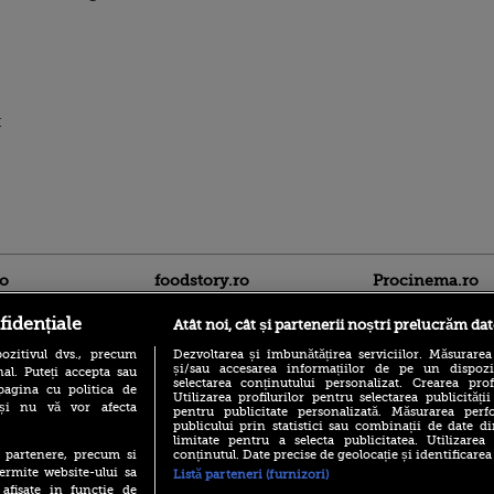
t
ro
foodstory.ro
Procinema.ro
fidențiale
Atât noi, cât și partenerii noștri prelucrăm dat
ozitivul dvs., precum
Dezvoltarea și îmbunătățirea serviciilor. Măsurarea
și/sau accesarea informațiilor de pe un dispoziti
al. Puteți accepta sau
selectarea conținutului personalizat. Crearea prof
pagina cu politica de
Utilizarea profilurilor pentru selectarea publicității
i și nu vă vor afecta
pentru publicitate personalizată. Măsurarea perfo
publicului prin statistici sau combinații de date di
(P) Descoperă Lumea
limitate pentru a selecta publicitatea. Utilizarea
Nikolaj Coster-Wa
Evenimentelor din România
conținutul. Date precise de geolocație și identificarea
te partenere, precum si
Urzeala Tronurilor
cu Transilvania Events!
ermite website-ului sa
Listă parteneri (furnizori)
Annabelle Wallis,
 afisate in functie de