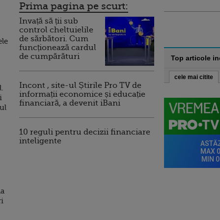
Prima pagina pe scurt:
Invață să ții sub
control cheltuielile
de sărbători. Cum
ele
funcționează cardul
de cumpărături
Top articole i
cele mai citite
Incont , site-ul Știrile Pro TV de
.
informații economice și educație
i
financiară, a devenit iBani
ul
10 reguli pentru decizii financiare
inteligente
na
ri