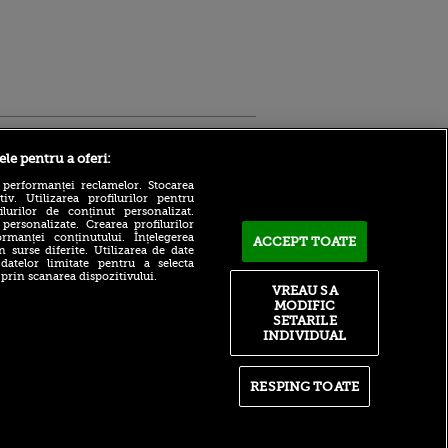
Sport.ro
ele pentru a oferi:
 performanței reclamelor. Stocarea
v. Utilizarea profilurilor pentru
ilurilor de conținut personalizat.
 personalizate. Crearea profilurilor
rmanței conținutului. Înțelegerea
ACCEPT TOATE
n surse diferite. Utilizarea de date
 datelor limitate pentru a selecta
 prin scanarea dispozitivului.
VREAU SA
ntru
CFR Cluj - Tromso 0-5!
MODIFIC
ita lui,
Ardelenii, pe urmele lui
t tată!
SETARILE
FCSB: încă o rușine pentru
fotbalul românesc
INDIVIDUAL
, Adela
rol
Vinicius a semnat!
V
Naționala României care
RESPING TOATE
pă o
impresionează la
n film, Sir
Campionatul Mondial! Trei
se
victorii în patru meciuri din
n muzică
grupe