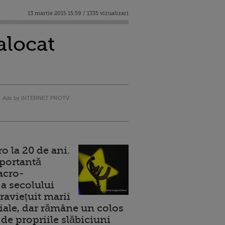
13 martie 2015 15:59 / 1335 vizualizari
alocat
Ads by INTERNET PROTV
 la 20 de ani.
portantă
acro-
a secolului
raviețuit marii
ale, dar rămâne un colos
de propriile slăbiciuni