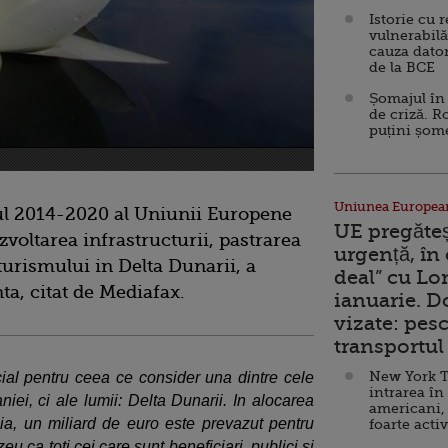
Istorie cu 
vulnerabilă
cauza dator
de la BCE
Șomajul în 
de criză. R
puțini șom
Uniunea Europea
ul 2014-2020 al Uniunii Europene
UE pregăte
voltarea infrastructurii, pastrarea
urgență, în
 turismului in Delta Dunarii, a
deal” cu Lo
a, citat de Mediafax.
ianuarie. 
vizate: pesc
transportul 
New York T
ial pentru ceea ce consider una dintre cele
intrarea în
ei, ci ale lumii: Delta Dunarii. In alocarea
americani,
, un miliard de euro este prevazut pentru
foarte acti
 ca toti cei care sunt beneficiari, publici si