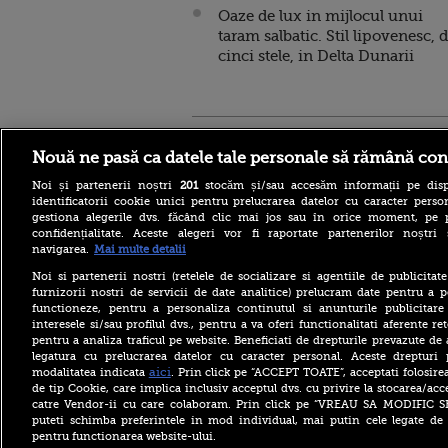
Oaze de lux in mijlocul unui
taram salbatic. Stil lipovenesc, 
cinci stele, in Delta Dunarii
Stirileprotv.ro
ilike-it.
Nouă ne pasă ca datele tale personale să rămână con
Noi și partenerii noștri
201
stocăm și/sau accesăm informații pe disp
identificatorii cookie unici pentru prelucrarea datelor cu caracter person
gestiona alegerile dvs. făcând clic mai jos sau în orice moment, pe 
confidențialitate. Aceste alegeri vor fi raportate partenerilor noștr
navigarea.
Mai multe detalii
Noi si partenerii nostri (retelele de socializare si agentiile de publicita
Se construiește cea mai
furnizorii nostri de servicii de date analitice) prelucram date pentru a p
înaltă clădire din lume.
functioneze, pentru a personaliza continutul si anunturile publicitare
Primul zgârie-nori de 1.000
interesele si/sau profilul dvs., pentru a va oferi functionalitati aferente ret
de metri. Unde este ridicat
pentru a analiza traficul pe website. Beneficiati de drepturile prevazute de
legatura cu prelucrarea datelor cu caracter personal. Aceste drepturi 
Horoscop 7 august 2026, cu
Neti Sandu. Zodia care va
aici
modalitatea indicata
. Prin click pe “ACCEPT TOATE”, acceptati folosire
intra în banii de rezervă
de tip Cookie, care implica inclusiv acceptul dvs. cu privire la stocarea/acc
catre Vendor-ii cu care colaboram. Prin click pe “VREAU SA MODIFIC 
Descoperire rară în Turcia.
puteti schimba preferintele in mod individual, mai putin cele legate de 
Un grup statuar vechi de
pentru functionarea website-ului.
1.800 de ani, dedicat zeului