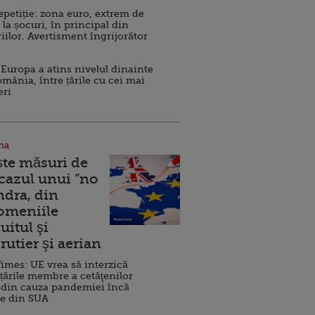
repetiție: zona euro, extrem de
 la șocuri, în principal din
iilor. Avertisment îngrijorător
Europa a atins nivelul dinainte
omânia, între țările cu cei mai
eri
na
ște măsuri de
 cazul unui ”no
ndra, din
Domeniile
uitul şi
rutier şi aerian
imes: UE vrea să interzică
 țările membre a cetăţenilor
 din cauza pandemiei încă
ve din SUA