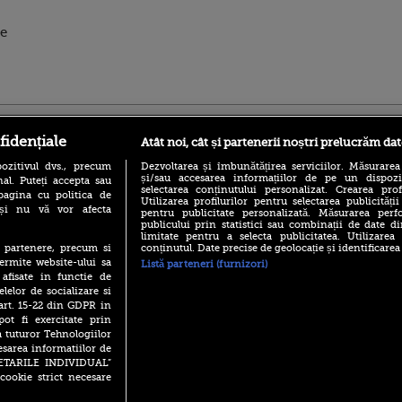
de
ro
foodstory.ro
Procinema.ro
fidențiale
Atât noi, cât și partenerii noștri prelucrăm dat
ozitivul dvs., precum
Dezvoltarea și îmbunătățirea serviciilor. Măsurarea
și/sau accesarea informațiilor de pe un dispoziti
al. Puteți accepta sau
selectarea conținutului personalizat. Crearea prof
pagina cu politica de
Utilizarea profilurilor pentru selectarea publicității
i și nu vă vor afecta
pentru publicitate personalizată. Măsurarea perfo
publicului prin statistici sau combinații de date di
limitate pentru a selecta publicitatea. Utilizarea
conținutul. Date precise de geolocație și identificarea
te partenere, precum si
(P) Descoperă Lumea
Emoții intense pe
ermite website-ului sa
Listă parteneri (furnizori)
Evenimentelor din România
Sebastian Stan! Iub
 afisate in functie de
cu Transilvania Events!
Annabelle, l-a făcu
elelor de socializare si
(P) Raku, gaming intens și o
 art. 15-22 din GDPR in
Din 14 septembrie
pauză binemeritată cu...
pot fi exercitate prin
Popescu revine în 
pizza Guseppe
principal la Pro T
a tuturor Tehnologiilor
esarea informatiilor de
(P) Poți folosi bonurile de
La 88 de ani și du
masă pentru a comanda
SETARILE INDIVIDUAL”
carieră fabuloasă î
mâncare acasă? Lista
cookie strict necesare
Anthony Hopkins 
aplicațiilor care le acceptă
lansează oficial î