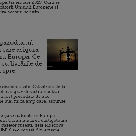
roparlamentare 2019: Cum se
cătorii Uniunii Europene și
iza acestui scrutin
 gazoductul
 care asigura
ru Europa. Ce
cu livrările de
i spre
esecretizate: Catastrofa de la
el mai grav dezastru nuclear
 a fost precedată de alte
de mai mică amploare, ascunse
e gaze naturale în Europa.
nit Ucraina marea câștigătoare
 gazelor rusești, deși Moscova
sibilul s-o scoată din ecuație