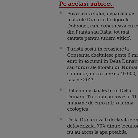
Pe acelasi subiect:
Povestea vinului, depanata pe
malurile Dunarii. Podgoriile
Dobrogei, care concureaza cu c
din Franta sau Italia, tot mai
cautate pentru turism viticol
Turistii sositi in croaziere la
Constanta cheltuiesc peste 6 mil
euro in excursii in Delta Dunari
sau tururi ale litoralului. Numar
strainilor, in crestere cu 10.000,
fata de 2013
Italienii ne dau lectii in Delta
Dunarii. Trei frati au investit 11
milioane de euro intr-o ferma
ecologica
Delta Dunarii va fi declarata zo
defavorizata. 70% dintre locuito
nu au acces la apa potabila