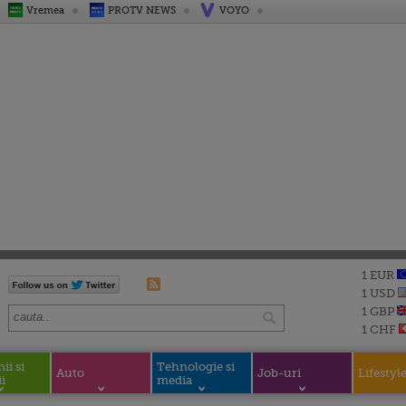
Vremea
PROTV NEWS
VOYO
1 EUR
1 USD
1 GBP
1 CHF
i si
Tehnologie si
Auto
Job-uri
Lifestyl
i
media