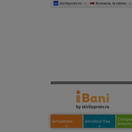
stirileprotv.ro
Romania, te iubesc
Compani
Actualitate
inContul Tau
industri