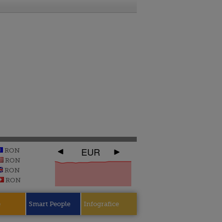
EUR
RON
RON
RON
RON
e
Smart People
Infografice