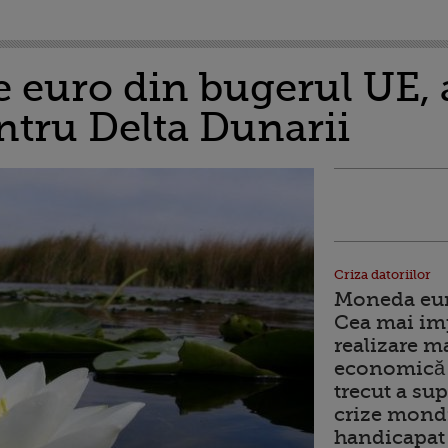
e euro din bugerul UE, 
tru Delta Dunarii
Criza datoriilor
Moneda euro
Cea mai im
realizare m
economică 
trecut a sup
crize mondi
handicapat 