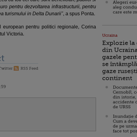
Alegeri eu
euro pentru dezvoltarea infrastructurii, pentru
aleg condu
care este m
ea turismului in Delta Dunarii"
, a spus Ponta.
 european pentru politici regionale, Corina
tul Victoria.
Ucraina
Explozie la
din Ucraina
t
gazele pent
se întâmplă 
Twitter
RSS Feed
gaze ruseșt
continent
:59
Documente d
Cernobîl, c
din istorie,
accidente 
de URSS
Inundație d
Cum a deve
de pe urma
face tot po