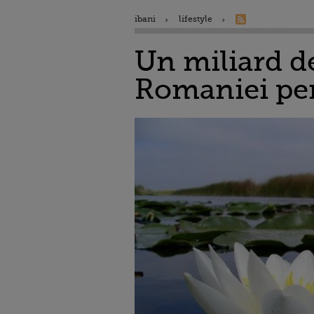
ibani
lifestyle
Un miliard d
Romaniei pen