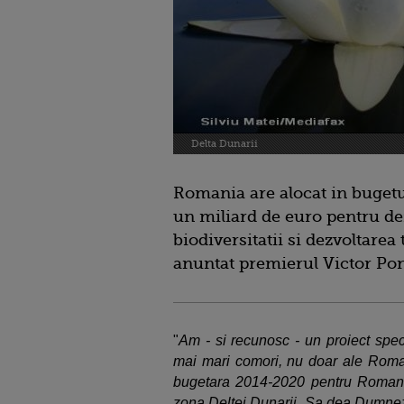
Delta Dunarii
Romania are alocat in buget
un miliard de euro pentru dez
biodiversitatii si dezvoltarea
anuntat premierul Victor Pont
"
Am - si recunosc - un proiect spec
mai mari comori, nu doar ale Romani
bugetara 2014-2020 pentru Romania
zona Deltei Dunarii. Sa dea Dumnezeu