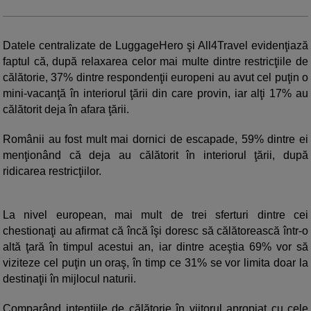
Datele centralizate de LuggageHero şi All4Travel evidenţiază
faptul că, după relaxarea celor mai multe dintre restricţiile de
călătorie, 37% dintre respondenţii europeni au avut cel puţin o
mini-vacanţă în interiorul ţării din care provin, iar alţi 17% au
călătorit deja în afara ţării.
Românii au fost mult mai dornici de escapade, 59% dintre ei
menţionând că deja au călătorit în interiorul ţării, după
ridicarea restricţiilor.
La nivel european, mai mult de trei sferturi dintre cei
chestionaţi au afirmat că încă îşi doresc să călătorească într-o
altă ţară în timpul acestui an, iar dintre aceştia 69% vor să
viziteze cel puţin un oraş, în timp ce 31% se vor limita doar la
destinaţii în mijlocul naturii.
Comparând intenţiile de călătorie în viitorul apropiat cu cele