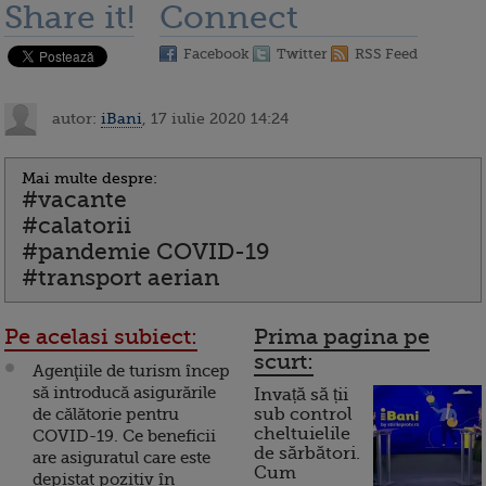
Share it!
Connect
Facebook
Twitter
RSS Feed
autor:
iBani
, 17 iulie 2020 14:24
Mai multe despre:
#vacante
#calatorii
#pandemie COVID-19
#transport aerian
Pe acelasi subiect:
Prima pagina pe
scurt:
Agenţiile de turism încep
să introducă asigurările
Invață să ții
de călătorie pentru
sub control
cheltuielile
COVID-19. Ce beneficii
de sărbători.
are asiguratul care este
Cum
depistat pozitiv în