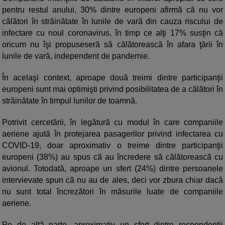
pentru restul anului, 30% dintre europeni afirmă că nu vor
călători în străinătate în lunile de vară din cauza riscului de
infectare cu noul coronavirus, în timp ce alţi 17% susţin că
oricum nu îşi propuseseră să călătorească în afara ţării în
lunile de vară, independent de pandemie.
În acelaşi context, aproape două treimi dintre participanţii
europeni sunt mai optimişti privind posibilitatea de a călători în
străinătate în timpul lunilor de toamnă.
Potrivit cercetării, în legătură cu modul în care companiile
aeriene ajută în protejarea pasagerilor privind infectarea cu
COVID-19, doar aproximativ o treime dintre participanţii
europeni (38%) au spus că au încredere să călătorească cu
avionul. Totodată, aproape un sfert (24%) dintre persoanele
intervievate spun că nu au de ales, deci vor zbura chiar dacă
nu sunt total încrezători în măsurile luate de companiile
aeriene.
Pe de altă parte, aproximativ un sfert dintre respondenţii