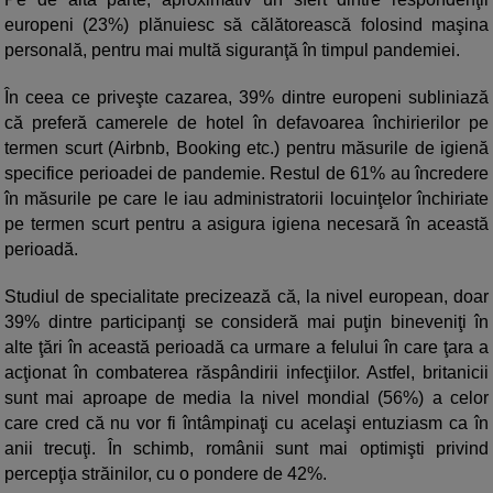
europeni (23%) plănuiesc să călătorească folosind maşina
personală, pentru mai multă siguranţă în timpul pandemiei.
În ceea ce priveşte cazarea, 39% dintre europeni subliniază
că preferă camerele de hotel în defavoarea închirierilor pe
termen scurt (Airbnb, Booking etc.) pentru măsurile de igienă
specifice perioadei de pandemie. Restul de 61% au încredere
în măsurile pe care le iau administratorii locuinţelor închiriate
pe termen scurt pentru a asigura igiena necesară în această
perioadă.
Studiul de specialitate precizează că, la nivel european, doar
39% dintre participanţi se consideră mai puţin bineveniţi în
alte ţări în această perioadă ca urmare a felului în care ţara a
acţionat în combaterea răspândirii infecţiilor. Astfel, britanicii
sunt mai aproape de media la nivel mondial (56%) a celor
care cred că nu vor fi întâmpinaţi cu acelaşi entuziasm ca în
anii trecuţi. În schimb, românii sunt mai optimişti privind
percepţia străinilor, cu o pondere de 42%.