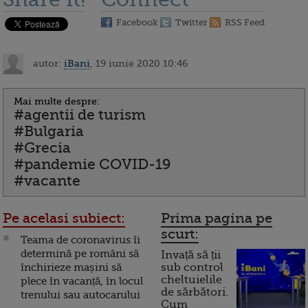
Facebook
Twitter
RSS Feed
autor:
iBani
, 19 iunie 2020 10:46
Mai multe despre:
#agentii de turism
#Bulgaria
#Grecia
#pandemie COVID-19
#vacante
Pe acelasi subiect:
Prima pagina pe
scurt:
Teama de coronavirus îi
determină pe români să
Invață să ții
închirieze mașini să
sub control
cheltuielile
plece în vacanță, în locul
de sărbători.
trenului sau autocarului
Cum