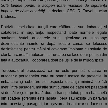
20% tarifele pentru a acoperi toate măsurile de siguranţă
impuse de către autorităţi
", a declarat CEO IRI Travel, Lucian
Bădîrcea.
Potrivit sursei citate, turiştii care călătoresc sunt îmbarcaţi şi
călătoresc în siguranţă, respectând toate normele legale
sanitare. Astfel, autocarele sunt igienizate cu substanţe
dezinfectante înainte şi după fiecare cursă, se folosesc
dezinfectanţi pentru mâini şi covoraşe îmbibate cu soluţie de
clor la urcarea în autocare, iar urcarea se face doar pe uşa din
faţă a autocarului, coborârea doar pe uşile de la mijloc/spate.
Turoperatorul precizează că nu este permisă urcarea în
autocar a persoanelor care nu poartă masca de protecţie, la
îmbarcare şi coborâre se respecta distanţa minimă de 1,5
metri între pasageri, măştile sunt purtate de către toţi pasagerii
şi de către şofer pe toată durata transportului, prima banchetă
din spatele şoferului este lasată liberă sau exista un paravan
între acesta şi pasageri, iar aşezarea în autocar se face cu o