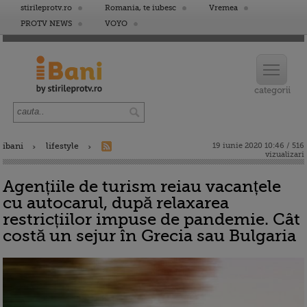
stirileprotv.ro
Romania, te iubesc
Vremea
PROTV NEWS
VOYO
ibani
lifestyle
19 iunie 2020 10:46 / 516
vizualizari
Agențiile de turism reiau vacanțele
cu autocarul, după relaxarea
restricțiilor impuse de pandemie. Cât
costă un sejur în Grecia sau Bulgaria