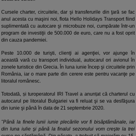
Cursele charter, circuitele, dar şi transferurile din ţară se fac
anul acesta cu maşini noi, flota Hello Holidays Transport fiind
suplimentată cu autocare şi microbuze noi, cumpărate într-un
program de investiţii de 500.000 de euro, care nu a fost oprit
din cauza pandemiei.
Peste 10.000 de turişti, clienţi ai agenţiei, vor ajunge în
această vară cu transport individual, autocarul ori avionul în
zonele turistice din Grecia. În luna iunie încep şi circuitele prin
România, iar o mare parte din cerere este pentru vacanţe pe
litoralul românesc.
Totodată, și turoperatorul IRI Travel a anunțat că charterul cu
autocarul pe litoralul Bulgariei va fi reluat şi se va desfăşura
din iunie şi până în data de 21 septembrie 2020.
"Până la finele lunii iunie plecările vor fi bisăptămânale, iar
din luna iulie şi până la finalul sezonului vom creşte la trei
curse pe săptămână. Din păcate, a trebuit să majorăm cu 15-