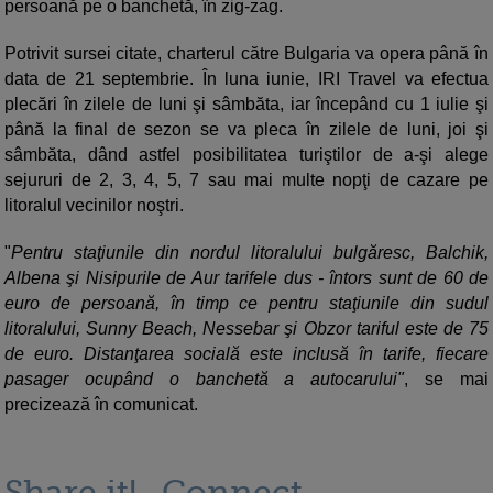
persoană pe o banchetă, în zig-zag.
Potrivit sursei citate, charterul către Bulgaria va opera până în
data de 21 septembrie. În luna iunie, IRI Travel va efectua
plecări în zilele de luni şi sâmbăta, iar începând cu 1 iulie şi
până la final de sezon se va pleca în zilele de luni, joi şi
sâmbăta, dând astfel posibilitatea turiştilor de a-şi alege
sejururi de 2, 3, 4, 5, 7 sau mai multe nopţi de cazare pe
litoralul vecinilor noştri.
"
Pentru staţiunile din nordul litoralului bulgăresc, Balchik,
Albena şi Nisipurile de Aur tarifele dus - întors sunt de 60 de
euro de persoană, în timp ce pentru staţiunile din sudul
litoralului, Sunny Beach, Nessebar şi Obzor tariful este de 75
de euro. Distanţarea socială este inclusă în tarife, fiecare
pasager ocupând o banchetă a autocarului"
, se mai
precizează în comunicat.
Share it!
Connect