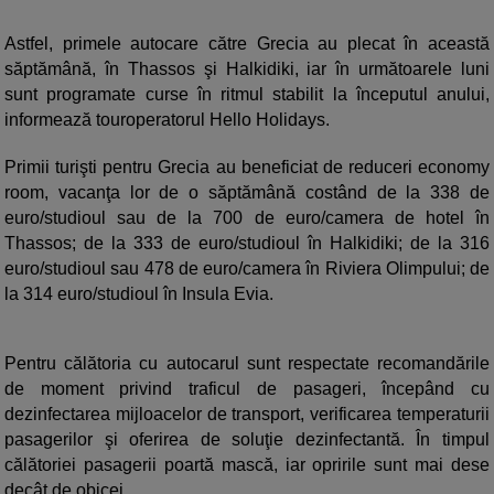
Astfel, primele autocare către Grecia au plecat în această
săptămână, în Thassos şi Halkidiki, iar în următoarele luni
sunt programate curse în ritmul stabilit la începutul anului,
informează touroperatorul Hello Holidays.
Primii turişti pentru Grecia au beneficiat de reduceri economy
room, vacanţa lor de o săptămână costând de la 338 de
euro/studioul sau de la 700 de euro/camera de hotel în
Thassos; de la 333 de euro/studioul în Halkidiki; de la 316
euro/studioul sau 478 de euro/camera în Riviera Olimpului; de
la 314 euro/studioul în Insula Evia.
Pentru călătoria cu autocarul sunt respectate recomandările
de moment privind traficul de pasageri, începând cu
dezinfectarea mijloacelor de transport, verificarea temperaturii
pasagerilor şi oferirea de soluţie dezinfectantă. În timpul
călătoriei pasagerii poartă mască, iar opririle sunt mai dese
decât de obicei.