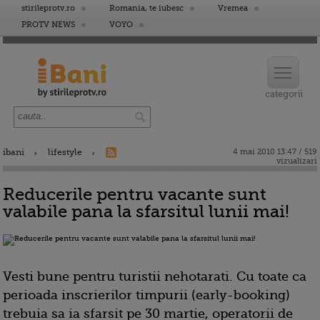
stirileprotv.ro
Romania, te iubesc
Vremea
PROTV NEWS
VOYO
ibani
lifestyle
4 mai 2010 13:47 / 519
vizualizari
Reducerile pentru vacante sunt
valabile pana la sfarsitul lunii mai!
Vesti bune pentru turistii nehotarati. Cu toate ca
perioada inscrierilor timpurii (early-booking)
trebuia sa ia sfarsit pe 30 martie, operatorii de