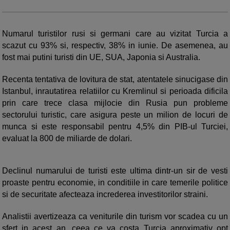
Numarul turistilor rusi si germani care au vizitat Turcia a
scazut cu 93% si, respectiv, 38% in iunie. De asemenea, au
fost mai putini turisti din UE, SUA, Japonia si Australia.
Recenta tentativa de lovitura de stat, atentatele sinucigase din
Istanbul, inrautatirea relatiilor cu Kremlinul si perioada dificila
prin care trece clasa mijlocie din Rusia pun probleme
sectorului turistic, care asigura peste un milion de locuri de
munca si este responsabil pentru 4,5% din PIB-ul Turciei,
evaluat la 800 de miliarde de dolari.
Declinul numarului de turisti este ultima dintr-un sir de vesti
proaste pentru economie, in conditiile in care temerile politice
si de securitate afecteaza increderea investitorilor straini.
Analistii avertizeaza ca veniturile din turism vor scadea cu un
sfert in acest an, ceea ce va costa Turcia aproximativ opt