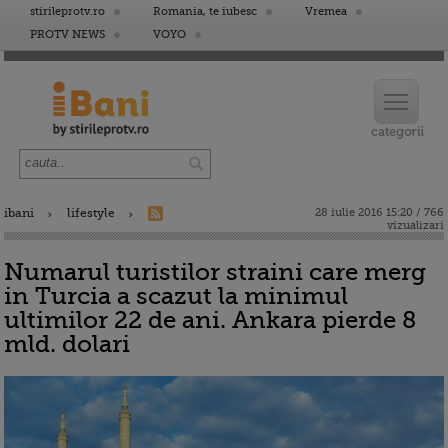
stirileprotv.ro
Romania, te iubesc
Vremea
PROTV NEWS
VOYO
ibani
lifestyle
28 iulie 2016 15:20 / 766
vizualizari
Numarul turistilor straini care merg
in Turcia a scazut la minimul
ultimilor 22 de ani. Ankara pierde 8
mld. dolari