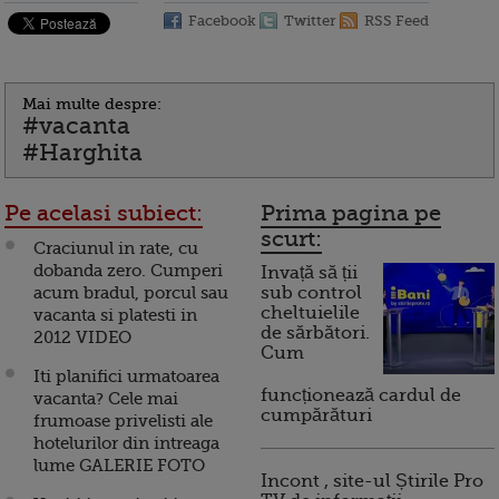
Facebook
Twitter
RSS Feed
Mai multe despre:
#vacanta
#Harghita
Pe acelasi subiect:
Prima pagina pe
scurt:
Craciunul in rate, cu
dobanda zero. Cumperi
Invață să ții
acum bradul, porcul sau
sub control
cheltuielile
vacanta si platesti in
de sărbători.
2012 VIDEO
Cum
Iti planifici urmatoarea
funcționează cardul de
vacanta? Cele mai
cumpărături
frumoase privelisti ale
hotelurilor din intreaga
lume GALERIE FOTO
Incont , site-ul Știrile Pro