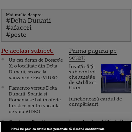
Mai multe despre:
#Delta Dunarii
#afaceri
#peste
Pe acelasi subiect:
Prima pagina pe
scurt:
Un caz demn de Dosarele
X: o localitate din Delta
Invață să ții
Dunarii, scoasa la
sub control
cheltuielile
vanzare de Fisc VIDEO
de sărbători.
Cum
Flamenco versus Delta
Dunarii. Spania si
funcționează cardul de
Romania se bat in oferte
cumpărături
turistice pentru vacanta
de vara VIDEO
Incont , site-ul Știrile Pro
Craciun si Revelion pe
TV de informații
litoral si in Delta Dunarii,
Nouă ne pasă ca datele tale personale să rămână confidențiale