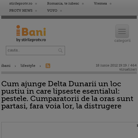
stirileprotv.ro
Romania, te iubesc
Vremea
PROTV NEWS
VOYO
ibani
lifestyle
18 iunie 2012 19:19 / 464
vizualizari
Cum ajunge Delta Dunarii un loc
pustiu in care lipseste esentialul:
pestele. Cumparatorii de la oras sunt
partasi, fara voia lor, la distrugere