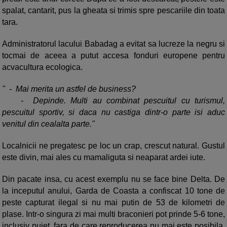
spalat, cantarit, pus la gheata si trimis spre pescariile din toata
tara.
Administratorul lacului Babadag a evitat sa lucreze la negru si
tocmai de aceea a putut accesa fonduri europene pentru
acvacultura ecologica.
" - Mai merita un astfel de business?
- Depinde. Multi au combinat pescuitul cu turismul,
pescuitul sportiv, si daca nu castiga dintr-o parte isi aduc
venitul din cealalta parte."
Localnicii ne pregatesc pe loc un crap, crescut natural. Gustul
este divin, mai ales cu mamaliguta si neaparat ardei iute.
Din pacate insa, cu acest exemplu nu se face bine Delta. De
la inceputul anului, Garda de Coasta a confiscat 10 tone de
peste capturat ilegal si nu mai putin de 53 de kilometri de
plase. Intr-o singura zi mai multi braconieri pot prinde 5-6 tone,
inclusiv puiet, fara de care reproducerea nu mai este posibila.