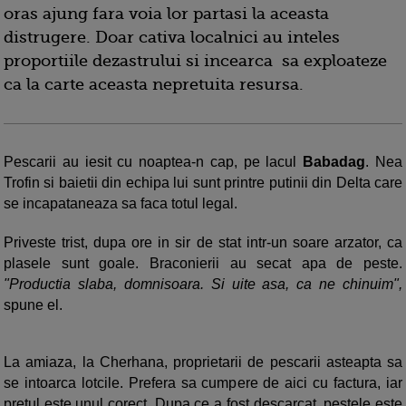
oras ajung fara voia lor partasi la aceasta
distrugere. Doar cativa localnici au inteles
proportiile dezastrului si incearca sa exploateze
ca la carte aceasta nepretuita resursa.
Pescarii au iesit cu noaptea-n cap, pe lacul
Babadag
. Nea
Trofin si baietii din echipa lui sunt printre putinii din Delta care
se incapataneaza sa faca totul legal.
Priveste trist, dupa ore in sir de stat intr-un soare arzator, ca
plasele sunt goale. Braconierii au secat apa de peste.
"Productia slaba, domnisoara. Si uite asa, ca ne chinuim",
spune el.
La amiaza, la Cherhana, proprietarii de pescarii asteapta sa
se intoarca lotcile. Prefera sa cumpere de aici cu factura, iar
pretul este unul corect. Dupa ce a fost descarcat, pestele este