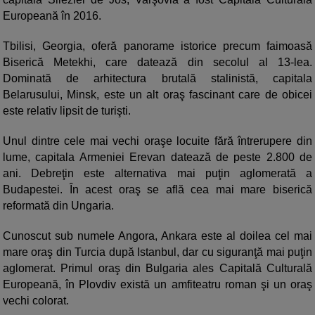
Europeană în 2016.
Tbilisi, Georgia, oferă panorame istorice precum faimoasă
Biserică Metekhi, care datează din secolul al 13-lea.
Dominată de arhitectura brutală stalinistă, capitala
Belarusului, Minsk, este un alt oraş fascinant care de obicei
este relativ lipsit de turişti.
Unul dintre cele mai vechi oraşe locuite fără întrerupere din
lume, capitala Armeniei Erevan datează de peste 2.800 de
ani. Debreţin este alternativa mai puţin aglomerată a
Budapestei. În acest oraş se află cea mai mare biserică
reformată din Ungaria.
Cunoscut sub numele Angora, Ankara este al doilea cel mai
mare oraş din Turcia după Istanbul, dar cu siguranţă mai puţin
aglomerat. Primul oraş din Bulgaria ales Capitală Culturală
Europeană, în Plovdiv există un amfiteatru roman şi un oraş
vechi colorat.