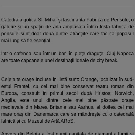
Catedrala gotică Sf. Mihai şi fascinanta Fabrică de Pensule, o
galerie şi un spaţiu de artă amplasată într-o fostă fabrică de
pensule sunt doar două dintre atracţiile care fac ca popasul
mai lung să fie esenţial.
Într-o cafenea sau într-un bar, în pieţe draguţe, Cluj-Napoca
are toate capcanele unei destinaţii ideale de city break.
Celelalte oraşe incluse în listă sunt: Orange, localizat în sud-
estul Franţei, cu cel mai bine conservat teatru roman din
Europa, construit în primul secol după Hristos; Norwich,
Anglia, este unul dintre cele mai bine păstrate oraşe
medievale din Marea Britanie sau Aarhus, al doilea cel mai
mare oraş din Danemarca care se mândreşte cu o catedrală
falnică şi cu Muzeul de Artă ARoS.
Anvers din Belgia a fost numit capitala de diamant a lumii şi