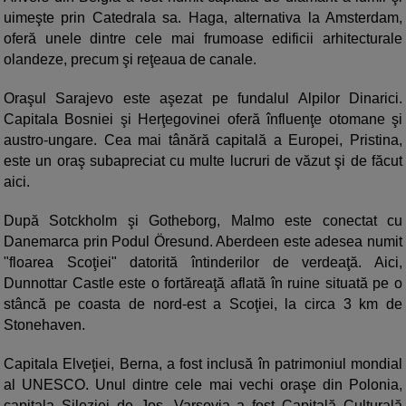
uimeşte prin Catedrala sa. Haga, alternativa la Amsterdam,
oferă unele dintre cele mai frumoase edificii arhitecturale
olandeze, precum şi reţeaua de canale.
Oraşul Sarajevo este aşezat pe fundalul Alpilor Dinarici.
Capitala Bosniei şi Herţegovinei oferă înfluenţe otomane şi
austro-ungare. Cea mai tânără capitală a Europei, Pristina,
este un oraş subapreciat cu multe lucruri de văzut şi de făcut
aici.
După Sotckholm şi Gotheborg, Malmo este conectat cu
Danemarca prin Podul Öresund. Aberdeen este adesea numit
"floarea Scoţiei" datorită întinderilor de verdeaţă. Aici,
Dunnottar Castle este o fortăreaţă aflată în ruine situată pe o
stâncă pe coasta de nord-est a Scoţiei, la circa 3 km de
Stonehaven.
Capitala Elveţiei, Berna, a fost inclusă în patrimoniul mondial
al UNESCO. Unul dintre cele mai vechi oraşe din Polonia,
capitala Sileziei de Jos, Varşovia a fost Capitală Culturală