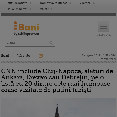
stirileprotv.ro
Romania, te iubesc
Vremea
PROTV NEWS
VOYO
ibani
lifestyle
5 august 2019 14:31 / 524
vizualizari
CNN include Cluj-Napoca, alături de
Ankara, Erevan sau Debreţin, pe o
listă cu 20 dintre cele mai frumoase
oraşe vizitate de puţini turişti