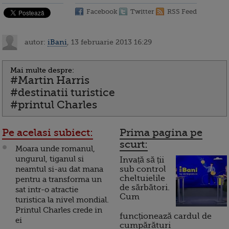
Facebook
Twitter
RSS Feed
autor:
iBani
, 13 februarie 2013 16:29
Mai multe despre:
#Martin Harris
#destinatii turistice
#printul Charles
Pe acelasi subiect:
Prima pagina pe
scurt:
Moara unde romanul,
ungurul, tiganul si
Invață să ții
neamtul si-au dat mana
sub control
cheltuielile
pentru a transforma un
de sărbători.
sat intr-o atractie
Cum
turistica la nivel mondial.
Printul Charles crede in
funcționează cardul de
ei
cumpărături