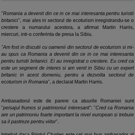
"
Romania a devenit din ce in ce mai interesanta pentru turistii
britanici"
, mai ales in sectorul de ecoturism inregistrandu-se o
crestere a numarului acestora, a afirmat Martin Harris,
miercuri, intr-o conferinta de presa la Sibiu.
"Am fost in discutii cu oamenii din sectorul de ecoturism si mi-
au spus ca Romania a devenit din ce in ce mai interesanta
pentru turistii britanici. Ei au inregistrat o crestere. Eu cred ca
este un segment de interes si am venit in Sibiu cu un expert
britanic in acest domeniu, pentru a dezvolta sectorul de
ecoturism in Romania
", a declarat Martin Harris.
Ambasadorul este de parere ca atuurile Romaniei sunt
"
peisajul frumos si patrimoniul interesant
": "
Cred ca Romania
are un patrimoniu foarte important la nivel european si trebuie
sa il pastreze pentru viitor
".
Intrebat daca Printul Charles este cel mai bun ambasador al