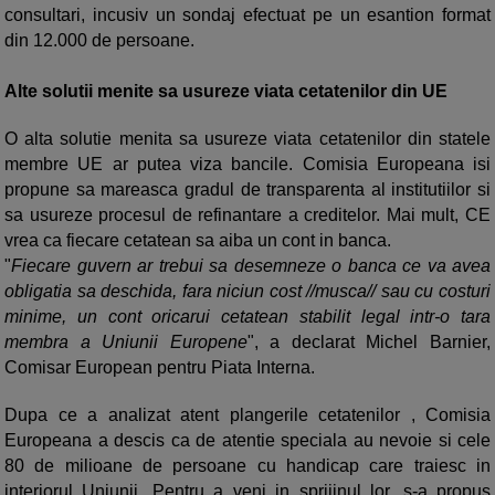
consultari, incusiv un sondaj efectuat pe un esantion format
din 12.000 de persoane.
Alte solutii menite sa usureze viata cetatenilor din UE
O alta solutie menita sa usureze viata cetatenilor din statele
membre UE ar putea viza bancile. Comisia Europeana isi
propune sa mareasca gradul de transparenta al institutiilor si
sa usureze procesul de refinantare a creditelor. Mai mult, CE
vrea ca fiecare cetatean sa aiba un cont in banca.
"
Fiecare guvern ar trebui sa desemneze o banca ce va avea
obligatia sa deschida, fara niciun cost //musca// sau cu costuri
minime, un cont oricarui cetatean stabilit legal intr-o tara
membra a Uniunii Europene
", a declarat Michel Barnier,
Comisar European pentru Piata Interna.
Dupa ce a analizat atent plangerile cetatenilor , Comisia
Europeana a descis ca de atentie speciala au nevoie si cele
80 de milioane de persoane cu handicap care traiesc in
interiorul Uniunii. Pentru a veni in sprijinul lor, s-a propus