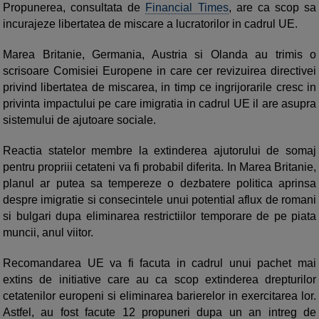
Propunerea, consultata de
Financial Times
, are ca scop sa
incurajeze libertatea de miscare a lucratorilor in cadrul UE.
Marea Britanie, Germania, Austria si Olanda au trimis o
scrisoare Comisiei Europene in care cer revizuirea directivei
privind libertatea de miscarea, in timp ce ingrijorarile cresc in
privinta impactului pe care imigratia in cadrul UE il are asupra
sistemului de ajutoare sociale.
Reactia statelor membre la extinderea ajutorului de somaj
pentru propriii cetateni va fi probabil diferita. In Marea Britanie,
planul ar putea sa tempereze o dezbatere politica aprinsa
despre imigratie si consecintele unui potential aflux de romani
si bulgari dupa eliminarea restrictiilor temporare de pe piata
muncii, anul viitor.
Recomandarea UE va fi facuta in cadrul unui pachet mai
extins de initiative care au ca scop extinderea drepturilor
cetatenilor europeni si eliminarea barierelor in exercitarea lor.
Astfel, au fost facute 12 propuneri dupa un an intreg de