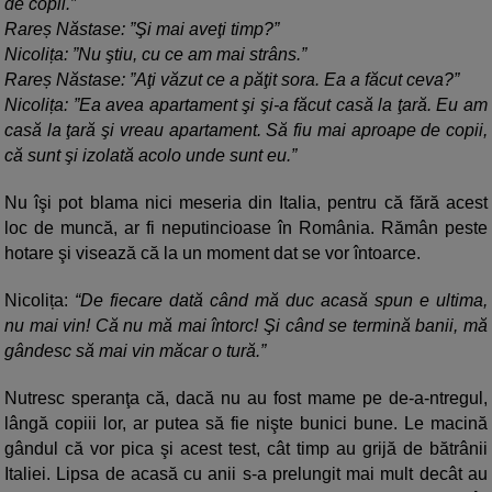
de copii.”
Rareș Năstase: ”Şi mai aveţi timp?”
Nicolița: ”Nu ştiu, cu ce am mai strâns.”
Rareș Năstase: ”Aţi văzut ce a păţit sora. Ea a făcut ceva?”
Nicolița: ”Ea avea apartament şi şi-a făcut casă la ţară. Eu am
casă la ţară şi vreau apartament. Să fiu mai aproape de copii,
că sunt şi izolată acolo unde sunt eu.”
Nu îşi pot blama nici meseria din Italia, pentru că fără acest
loc de muncă, ar fi neputincioase în România. Rămân peste
hotare şi visează că la un moment dat se vor întoarce.
Nicolița:
“De fiecare dată când mă duc acasă spun e ultima,
nu mai vin! Că nu mă mai întorc! Şi când se termină banii, mă
gândesc să mai vin măcar o tură.”
Nutresc speranţa că, dacă nu au fost mame pe de-a-ntregul,
lângă copiii lor, ar putea să fie nişte bunici bune. Le macină
gândul că vor pica şi acest test, cât timp au grijă de bătrânii
Italiei. Lipsa de acasă cu anii s-a prelungit mai mult decât au