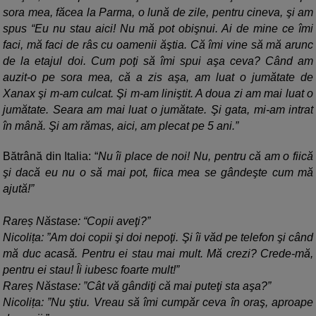
sora mea, făcea la Parma, o lună de zile, pentru cineva, şi am
spus “Eu nu stau aici! Nu mă pot obişnui. Ai de mine ce îmi
faci, mă faci de râs cu oamenii ăştia. Că îmi vine să mă arunc
de la etajul doi. Cum poţi să îmi spui aşa ceva? Când am
auzit-o pe sora mea, că a zis aşa, am luat o jumătate de
Xanax şi m-am culcat. Şi m-am liniştit. A doua zi am mai luat o
jumătate. Seara am mai luat o jumătate. Şi gata, mi-am intrat
în mână. Şi am rămas, aici, am plecat pe 5 ani.”
Bătrână din Italia: “
Nu îi place de noi! Nu, pentru că am o fiică
şi dacă eu nu o să mai pot, fiica mea se gândeşte cum mă
ajută!”
Rareș Năstase: “Copii aveţi?”
Nicolița: ”Am doi copii şi doi nepoţi. Şi îi văd pe telefon şi când
mă duc acasă. Pentru ei stau mai mult. Mă crezi? Crede-mă,
pentru ei stau! Îi iubesc foarte mult!”
Rareș Năstase: ”Cât vă gândiţi că mai puteţi sta aşa?”
Nicolița: ”Nu ştiu. Vreau să îmi cumpăr ceva în oraş, aproape