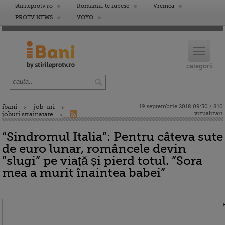
stirileprotv.ro
Romania, te iubesc
Vremea
PROTV NEWS
VOYO
ibani
job-uri
19 septembrie 2018 09:30 / 810
vizualizari
joburi strainatate
“Sindromul Italia”: Pentru câteva sute
de euro lunar, româncele devin
”slugi” pe viață și pierd totul. ”Sora
mea a murit înaintea babei”