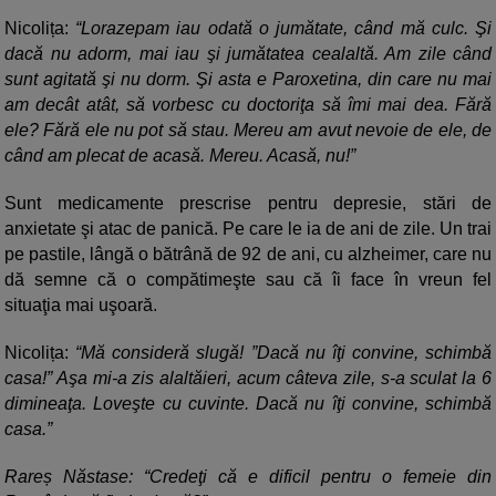
Nicolița:
“Lorazepam iau odată o jumătate, când mă culc. Şi
dacă nu adorm, mai iau şi jumătatea cealaltă. Am zile când
sunt agitată şi nu dorm. Şi asta e Paroxetina, din care nu mai
am decât atât, să vorbesc cu doctoriţa să îmi mai dea. Fără
ele? Fără ele nu pot să stau. Mereu am avut nevoie de ele, de
când am plecat de acasă. Mereu. Acasă, nu!”
Sunt medicamente prescrise pentru depresie, stări de
anxietate şi atac de panică. Pe care le ia de ani de zile. Un trai
pe pastile, lângă o bătrână de 92 de ani, cu alzheimer, care nu
dă semne că o compătimeşte sau că îi face în vreun fel
situaţia mai uşoară.
Nicolița:
“Mă consideră slugă! ”Dacă nu îţi convine, schimbă
casa!” Aşa mi-a zis alaltăieri, acum câteva zile, s-a sculat la 6
dimineaţa. Loveşte cu cuvinte. Dacă nu îţi convine, schimbă
casa.”
Rareș Năstase: “Credeţi că e dificil pentru o femeie din