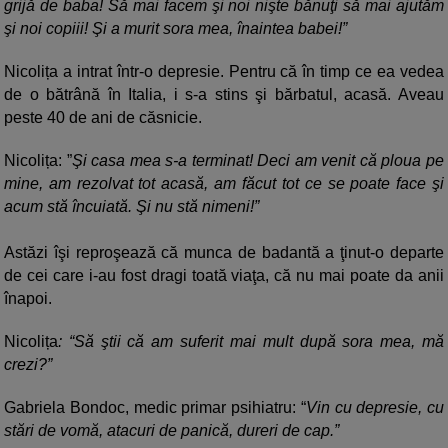
grijă de baba! Să mai facem şi noi nişte bănuţi să mai ajutăm
şi noi copiii! Şi a murit sora mea, înaintea babei!”
Nicolița a intrat într-o depresie. Pentru că în timp ce ea vedea
de o bătrână în Italia, i s-a stins şi bărbatul, acasă. Aveau
peste 40 de ani de căsnicie.
Nicolița: ”
Şi casa mea s-a terminat! Deci am venit că ploua pe
mine, am rezolvat tot acasă, am făcut tot ce se poate face şi
acum stă încuiată. Şi nu stă nimeni!”
Astăzi îşi reproşează că munca de badantă a ţinut-o departe
de cei care i-au fost dragi toată viaţa, că nu mai poate da anii
înapoi.
Nicolița
: “Să ştii că am suferit mai mult după sora mea, mă
crezi?”
Gabriela Bondoc, medic primar psihiatru: “
Vin cu depresie, cu
stări de vomă, atacuri de panică, dureri de cap.”