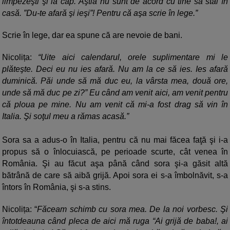
limpezeşti şi la cap. Ăştia nu sunt de acord cu tine să stai în
casă. ”Du-te afară şi ieşi”! Pentru că aşa scrie în lege.”
Scrie în lege, dar ea spune că are nevoie de bani.
Nicolița:
“Uite aici calendarul, orele suplimentare mi le
plăteşte. Deci eu nu ies afară. Nu am la ce să ies. Ies afară
duminică. Păi unde să mă duc eu, la vârsta mea, două ore,
unde să mă duc pe zi?” Eu când am venit aici, am venit pentru
că ploua pe mine. Nu am venit că mi-a fost drag să vin în
Italia. Şi soţul meu a rămas acasă.”
Sora sa a adus-o în Italia, pentru că nu mai făcea faţă şi i-a
propus să o înlocuiască, pe perioade scurte, cât venea în
România. Şi au făcut aşa până când sora şi-a găsit altă
bătrână de care să aibă grijă. Apoi sora ei s-a îmbolnăvit, s-a
întors în România, şi s-a stins.
Nicolița: “
Făceam schimb cu sora mea. De la noi vorbesc. Şi
întotdeauna când pleca de aici mă ruga “Ai grijă de baba!, ai