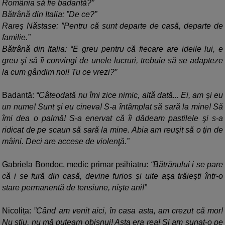
România să fie badantă?”
Bătrână din Italia: ”De ce?”
Rareș Năstase: ”Pentru că sunt departe de casă, departe de
familie.”
Bătrână din Italia: “E greu pentru că fiecare are ideile lui, e
greu şi să îi convingi de unele lucruri, trebuie să se adapteze
la cum gândim noi! Tu ce vrezi?”
Badantă:
“Câteodată nu îmi zice nimic, altă dată... Ei, am şi eu
un nume! Sunt şi eu cineva! S-a întâmplat să sară la mine! Să
îmi dea o palmă! S-a enervat că îi dădeam pastilele şi s-a
ridicat de pe scaun să sară la mine. Abia am reuşit să o ţin de
mâini. Deci are accese de violenţă.”
Gabriela Bondoc, medic primar psihiatru:
“Bătrânului i se pare
că i se fură din casă, devine furios şi uite aşa trăieşti într-o
stare permanentă de tensiune, nişte ani!”
Nicolița:
”Când am venit aici, în casa asta, am crezut că mor!
Nu ştiu, nu mă puteam obişnui! Asta era rea! Şi am sunat-o pe