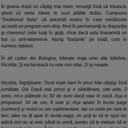
În goana după un câştig mai mare, renunţă însă să trăiască,
ştiind că orele libere le sunt plătite dublu. Campania
“Sindromul Italia” vă prezintă modul în care româncele
acceptă un program non-stop, fiind în permanenţă la dispoziţia
şi cheremul celor luaţi în grijă, chiar dacă asta înseamnă un
trai cu anti-depresive. Ajung “badante” pe viață, cum le
numesc italienii.
În alt cartier din Bologna, trăieşte viaţa unei alte bătrâne,
Nicolița. Şi ea lucrează cu orar non-stop. Zi şi noapte.
Nicolița, îngrijitoare:
“Sunt nişte bani în plus! Mai câştigi încă
jumătate. Da. Dacă mai prinzi şi o sărbătoare, uite asta, 2
iunie, mi-o plăteşte cu 50 de euro dacă stau în casă. Aşa e
programul, 54 de ore, 9 sute şi. Aşa apare în busta paga
(contract) şi restul cu ore suplimentare, dar cu orele pe care le
faci, alea nu îţi apar în busta paga, nu poţi tu să le spui lor,
adică nici nu ai voie până la urmă, pentru că tu trebuie să te