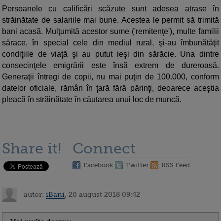
Persoanele cu calificări scăzute sunt adesea atrase în
străinătate de salariile mai bune. Acestea le permit să trimită
bani acasă. Mulţumită acestor sume ('remitenţe'), multe familii
sărace, în special cele din mediul rural, şi-au îmbunătăţit
condiţiile de viaţă şi au putut ieşi din sărăcie. Una dintre
consecinţele emigrării este însă extrem de dureroasă.
Generaţii întregi de copii, nu mai puţin de 100.000, conform
datelor oficiale, rămân în ţară fără părinţi, deoarece aceştia
pleacă în străinătate în căutarea unui loc de muncă.
Share it!
Connect
Facebook
Twitter
RSS Feed
autor:
iBani
, 20 august 2018 09:42