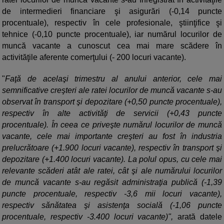
de intermedieri financiare şi asigurări (-0,14 puncte
procentuale), respectiv în cele profesionale, ştiinţifice şi
tehnice (-0,10 puncte procentuale), iar numărul locurilor de
muncă vacante a cunoscut cea mai mare scădere în
activităţile aferente comerţului (- 200 locuri vacante).
"
Faţă de acelaşi trimestru al anului anterior, cele mai
semnificative creşteri ale ratei locurilor de muncă vacante s-au
observat în transport şi depozitare (+0,50 puncte procentuale),
respectiv în alte activităţi de servicii (+0,43 puncte
procentuale). În ceea ce priveşte numărul locurilor de muncă
vacante, cele mai importante creşteri au fost în industria
prelucrătoare (+1.900 locuri vacante), respectiv în transport şi
depozitare (+1.400 locuri vacante). La polul opus, cu cele mai
relevante scăderi atât ale ratei, cât şi ale numărului locurilor
de muncă vacante s-au regăsit administraţia publică (-1,39
puncte procentuale, respectiv -3,6 mii locuri vacante),
respectiv sănătatea şi asistenţa socială (-1,06 puncte
procentuale, respectiv -3.400 locuri vacante)",
arată datele