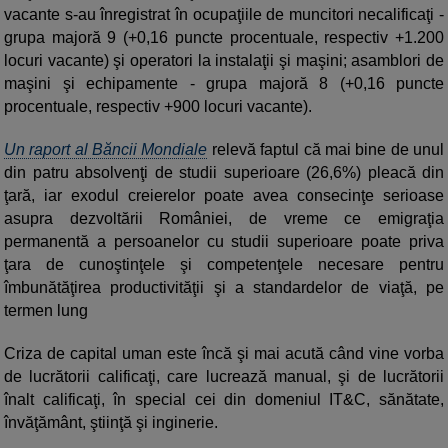
vacante s-au înregistrat în ocupaţiile de muncitori necalificaţi -
grupa majoră 9 (+0,16 puncte procentuale, respectiv +1.200
locuri vacante) şi operatori la instalaţii şi maşini; asamblori de
maşini şi echipamente - grupa majoră 8 (+0,16 puncte
procentuale, respectiv +900 locuri vacante).
Un raport al Băncii Mondiale
relevă faptul că mai bine de unul
din patru absolvenţi de studii superioare (26,6%) pleacă din
ţară, iar exodul creierelor poate avea consecinţe serioase
asupra dezvoltării României, de vreme ce emigraţia
permanentă a persoanelor cu studii superioare poate priva
ţara de cunoştinţele şi competenţele necesare pentru
îmbunătăţirea productivităţii şi a standardelor de viaţă, pe
termen lung
Criza de capital uman este încă şi mai acută când vine vorba
de lucrătorii calificaţi, care lucrează manual, şi de lucrătorii
înalt calificaţi, în special cei din domeniul IT&C, sănătate,
învăţământ, ştiinţă şi inginerie.