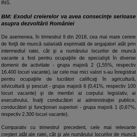
INS.
BM: Exodul creierelor va avea consecinţe serioase
asupra dezvoltării României
De asemenea, în trimestrul II din 2018, cea mai mare cerere
de forţă de muncă salariată exprimată de angajatori atât prin
intermediul ratei, cât şi a numărului locurilor de muncă
vacante a fost pentru ocupaţiile de specialişti în diverse
domenii de activitate - grupa majoră 2 (1,55%, respectiv
16.400 locuri vacante), iar cele mai mici valori s-au înregistrat
pentru ocupaţiile de lucrători calificaţi în agricultură,
silvicultură şi pescuit - grupa majoră 6 (0,41%, respectiv 100
locuri vacante) şi de membri ai corpului legislativ, ai
executivului, înalţi conducători ai administraţiei publice,
conducători şi funcţionari superiori - grupa majoră 1 (0,67%,
respectiv 2.300 locuri vacante).
Comparativ cu trimestrul precedent, cele mai relevante
creşteri atât ale ratei, cât şi ale numărului locurilor de muncă