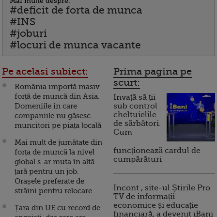
Mai multe despre:
#deficit de forta de munca
#INS
#joburi
#locuri de munca vacante
Pe acelasi subiect:
Prima pagina pe
scurt:
România importă masiv
forță de muncă din Asia.
Invață să ții
Domeniile în care
sub control
cheltuielile
companiile nu găsesc
de sărbători.
muncitori pe piața locală
Cum
Mai mult de jumătate din
funcționează cardul de
forța de muncă la nivel
cumpărături
global s-ar muta în altă
țară pentru un job.
Orașele preferate de
Incont , site-ul Știrile Pro
străini pentru relocare
TV de informații
economice și educație
Țara din UE cu record de
financiară, a devenit iBani