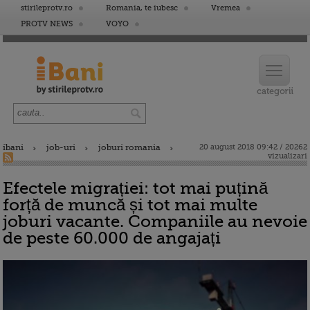
stirileprotv.ro
Romania, te iubesc
Vremea
PROTV NEWS
VOYO
ibani
job-uri
joburi romania
20 august 2018 09:42 / 20262
vizualizari
Efectele migrației: tot mai puțină
forță de muncă și tot mai multe
joburi vacante. Companiile au nevoie
de peste 60.000 de angajați