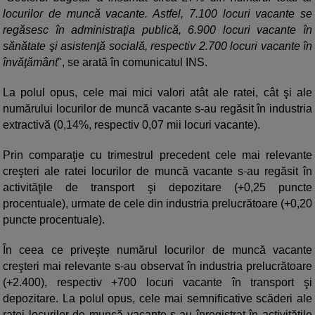
locurilor de muncă vacante. Astfel, 7.100 locuri vacante se
regăsesc în administraţia publică, 6.900 locuri vacante în
sănătate şi asistenţă socială, respectiv 2.700 locuri vacante în
învăţământ
", se arată în comunicatul INS.
La polul opus, cele mai mici valori atât ale ratei, cât şi ale
numărului locurilor de muncă vacante s-au regăsit în industria
extractivă (0,14%, respectiv 0,07 mii locuri vacante).
Prin comparaţie cu trimestrul precedent cele mai relevante
creşteri ale ratei locurilor de muncă vacante s-au regăsit în
activităţile de transport şi depozitare (+0,25 puncte
procentuale), urmate de cele din industria prelucrătoare (+0,20
puncte procentuale).
În ceea ce priveşte numărul locurilor de muncă vacante
creşteri mai relevante s-au observat în industria prelucrătoare
(+2.400), respectiv +700 locuri vacante în transport şi
depozitare. La polul opus, cele mai semnificative scăderi ale
ratei locurilor de muncă vacante s-au înregistrat în activităţile