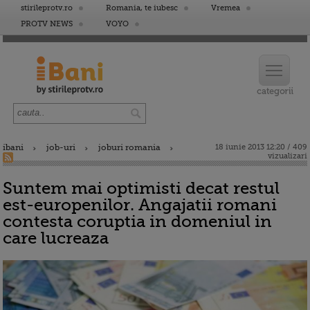
stirileprotv.ro
Romania, te iubesc
Vremea
PROTV NEWS
VOYO
ibani
job-uri
joburi romania
18 iunie 2013 12:20 / 409
vizualizari
Suntem mai optimisti decat restul
est-europenilor. Angajatii romani
contesta coruptia in domeniul in
care lucreaza