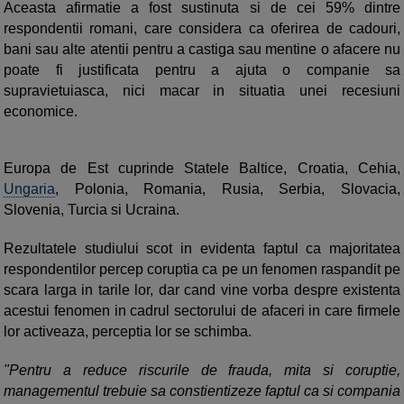
Aceasta afirmatie a fost sustinuta si de cei 59% dintre
respondentii romani, care considera ca oferirea de cadouri,
bani sau alte atentii pentru a castiga sau mentine o afacere nu
poate fi justificata pentru a ajuta o companie sa
supravietuiasca, nici macar in situatia unei recesiuni
economice.
Europa de Est cuprinde Statele Baltice, Croatia, Cehia,
Ungaria
, Polonia, Romania, Rusia, Serbia, Slovacia,
Slovenia, Turcia si Ucraina.
Rezultatele studiului scot in evidenta faptul ca majoritatea
respondentilor percep coruptia ca pe un fenomen raspandit pe
scara larga in tarile lor, dar cand vine vorba despre existenta
acestui fenomen in cadrul sectorului de afaceri in care firmele
lor activeaza, perceptia lor se schimba.
"Pentru a reduce riscurile de frauda, mita si coruptie,
managementul trebuie sa constientizeze faptul ca si compania