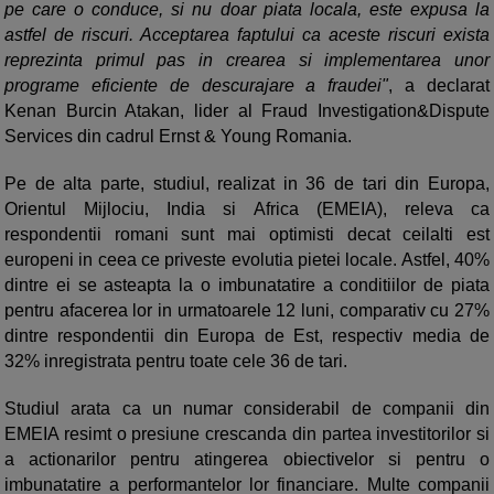
pe care o conduce, si nu doar piata locala, este expusa la
astfel de riscuri. Acceptarea faptului ca aceste riscuri exista
reprezinta primul pas in crearea si implementarea unor
programe eficiente de descurajare a fraudei"
, a declarat
Kenan Burcin Atakan, lider al Fraud Investigation&Dispute
Services din cadrul Ernst & Young Romania.
Pe de alta parte, studiul, realizat in 36 de tari din Europa,
Orientul Mijlociu, India si Africa (EMEIA), releva ca
respondentii romani sunt mai optimisti decat ceilalti est
europeni in ceea ce priveste evolutia pietei locale. Astfel, 40%
dintre ei se asteapta la o imbunatatire a conditiilor de piata
pentru afacerea lor in urmatoarele 12 luni, comparativ cu 27%
dintre respondentii din Europa de Est, respectiv media de
32% inregistrata pentru toate cele 36 de tari.
Studiul arata ca un numar considerabil de companii din
EMEIA resimt o presiune crescanda din partea investitorilor si
a actionarilor pentru atingerea obiectivelor si pentru o
imbunatatire a performantelor lor financiare. Multe companii