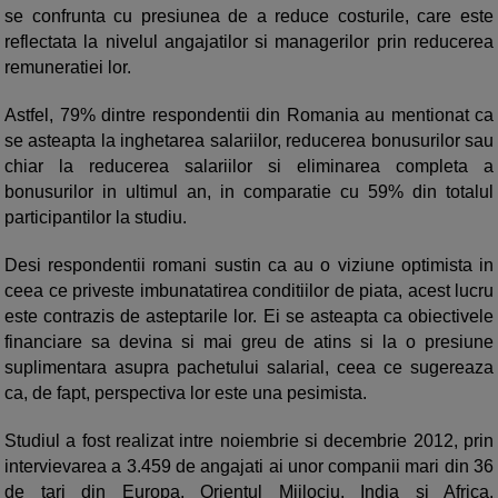
se confrunta cu presiunea de a reduce costurile, care este
reflectata la nivelul angajatilor si managerilor prin reducerea
remuneratiei lor.
Astfel, 79% dintre respondentii din Romania au mentionat ca
se asteapta la inghetarea salariilor, reducerea bonusurilor sau
chiar la reducerea salariilor si eliminarea completa a
bonusurilor in ultimul an, in comparatie cu 59% din totalul
participantilor la studiu.
Desi respondentii romani sustin ca au o viziune optimista in
ceea ce priveste imbunatatirea conditiilor de piata, acest lucru
este contrazis de asteptarile lor. Ei se asteapta ca obiectivele
financiare sa devina si mai greu de atins si la o presiune
suplimentara asupra pachetului salarial, ceea ce sugereaza
ca, de fapt, perspectiva lor este una pesimista.
Studiul a fost realizat intre noiembrie si decembrie 2012, prin
intervievarea a 3.459 de angajati ai unor companii mari din 36
de tari din Europa, Orientul Mijlociu, India si Africa.