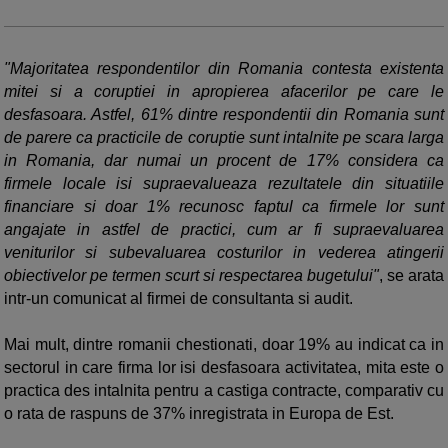
"Majoritatea respondentilor din Romania contesta existenta
mitei si a coruptiei in apropierea afacerilor pe care le
desfasoara. Astfel, 61% dintre respondentii din Romania sunt
de parere ca practicile de coruptie sunt intalnite pe scara larga
in Romania, dar numai un procent de 17% considera ca
firmele locale isi supraevalueaza rezultatele din situatiile
financiare si doar 1% recunosc faptul ca firmele lor sunt
angajate in astfel de practici, cum ar fi supraevaluarea
veniturilor si subevaluarea costurilor in vederea atingerii
obiectivelor pe termen scurt si respectarea bugetului"
, se arata
intr-un comunicat al firmei de consultanta si audit.
Mai mult, dintre romanii chestionati, doar 19% au indicat ca in
sectorul in care firma lor isi desfasoara activitatea, mita este o
practica des intalnita pentru a castiga contracte, comparativ cu
o rata de raspuns de 37% inregistrata in Europa de Est.