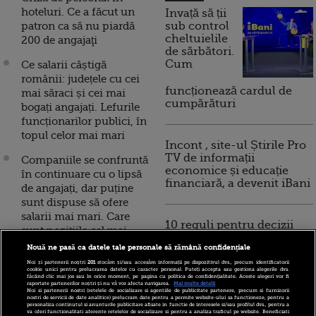
hoteluri. Ce a făcut un
Invață să ții
patron ca să nu piardă
sub control
cheltuielile
200 de angajaţi
de sărbători.
Cum
Ce salarii câștigă
românii: județele cu cei
funcționează cardul de
mai săraci și cei mai
cumpărături
bogați angajați. Lefurile
funcționarilor publici, în
topul celor mai mari
Incont , site-ul Știrile Pro
TV de informații
Companiile se confruntă
economice și educație
în continuare cu o lipsă
financiară, a devenit iBani
de angajați, dar puține
sunt dispuse să ofere
salarii mai mari. Care
10 reguli pentru decizii
sunt pozițiile cel mai
financiare inteligente
greu de ocupat
Nouă ne pasă ca datele tale personale să rămână confidențiale
Noi și partenerii noștri
201
stocăm și/sau accesăm informații pe dispozitivul dvs., precum identificatorii
Unde vor să lucreze
cookie unici pentru prelucrarea datelor cu caracter personal. Puteți accepta sau gestiona alegerile dvs.
făcând clic mai jos sau în orice moment, pe pagina cu politica de confidențialitate. Aceste alegeri vor fi
românii. Cel mai căutat
raportate partenerilor noștri și nu vă vor afecta navigarea.
Mai multe detalii
Noi si partenerii nostri (retelele de socializare si agentiile de publicitate partenere, precum si furnizorii
domeniu de activitate
nostri de servicii de date analitice) prelucram date pentru a permite website-ului sa functioneze, pentru a
personaliza continutul si anunturile publicitare afisate in functie de interesele si/sau profilul dvs., pentru a
pentru angajare
va oferi functionalitati aferente retelelor de socializare si pentru a analiza traficul pe website. Beneficiati