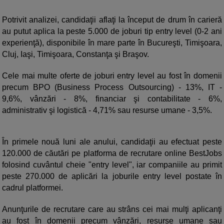
Potrivit analizei, candidaţii aflaţi la început de drum în carieră
au putut aplica la peste 5.000 de joburi tip entry level (0-2 ani
experienţă), disponibile în mare parte în Bucureşti, Timişoara,
Cluj, Iaşi, Timişoara, Constanţa şi Braşov.
Cele mai multe oferte de joburi entry level au fost în domenii
precum BPO (Business Process Outsourcing) - 13%, IT -
9,6%, vânzări - 8%, financiar şi contabilitate - 6%,
administrativ şi logistică - 4,71% sau resurse umane - 3,5%.
În primele nouă luni ale anului, candidaţii au efectuat peste
120.000 de căutări pe platforma de recrutare online BestJobs
folosind cuvântul cheie "entry level", iar companiile au primit
peste 270.000 de aplicări la joburile entry level postate în
cadrul platformei.
Anunţurile de recrutare care au strâns cei mai mulţi aplicanţi
au fost în domenii precum vânzări, resurse umane sau