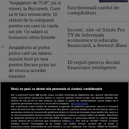
"Angajatori de TOP", joi si
funcționează cardul de
vineri, la Bucuresti. Cum
cumpărături
sa te faci remarcat/a: 10
sfaturi de la companii
pentru cei care isi cauta
Incont , site-ul Știrile Pro
un job. Ce salarii si
TV de informații
bonusuri ofera firmele
economice și educație
financiară, a devenit iBani
Angajatorii ar putea
primi cate un salariu
minim brut pe tara
10 reguli pentru decizii
pentru fiecare prim loc
financiare inteligente
de munca acordat
tinerilor
Angajatorii din Romania
Nouă ne pasă ca datele tale personale să rămână confidențiale
anunta cele mai
Noi și partenerii noștri
201
stocăm și/sau accesăm informații pe dispozitivul dvs., precum identificatorii
importante intentii de
cookie unici pentru prelucrarea datelor cu caracter personal. Puteți accepta sau gestiona alegerile dvs.
făcând clic mai jos sau în orice moment, pe pagina cu politica de confidențialitate. Aceste alegeri vor fi
angajare din ultimii sapte
raportate partenerilor noștri și nu vă vor afecta navigarea.
Mai multe detalii
Noi si partenerii nostri (retelele de socializare si agentiile de publicitate partenere, precum si furnizorii
ani. Regiunea cu cea mai
nostri de servicii de date analitice) prelucram date pentru a permite website-ului sa functioneze, pentru a
personaliza continutul si anunturile publicitare afisate in functie de interesele si/sau profilul dvs., pentru a
dinamica piata a fortei de
va oferi functionalitati aferente retelelor de socializare si pentru a analiza traficul pe website. Beneficiati
de drepturile prevazute de art. 15-22 din GDPR in legatura cu prelucrarea datelor cu caracter personal.
munca
Aceste drepturi pot fi exercitate prin modalitatea indicata
aici
. Prin click pe “ACCEPT TOATE”, acceptati
folosirea tuturor Tehnologiilor de tip Cookie, care implica inclusiv acceptul dvs. cu privire la
stocarea/accesarea informatiilor de catre Vendor-ii cu care colaboram. Prin click pe “VREAU SA MODIFIC