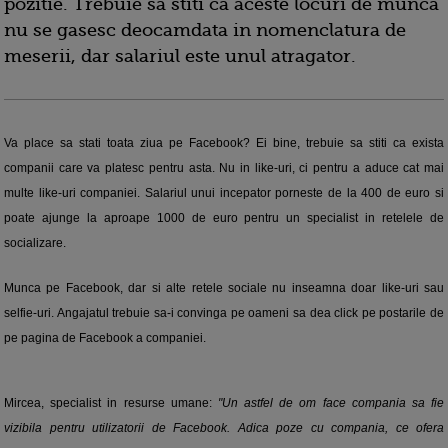
pozitie. Trebuie sa stiti ca aceste locuri de munca
nu se gasesc deocamdata in nomenclatura de
meserii, dar salariul este unul atragator.
Va place sa stati toata ziua pe Facebook? Ei bine, trebuie sa stiti ca exista
companii care va platesc pentru asta. Nu in like-uri, ci pentru a aduce cat mai
multe like-uri companiei. Salariul unui incepator porneste de la 400 de euro si
poate ajunge la aproape 1000 de euro pentru un specialist in retelele de
socializare.
Munca pe Facebook, dar si alte retele sociale nu inseamna doar like-uri sau
selfie-uri. Angajatul trebuie sa-i convinga pe oameni sa dea click pe postarile de
pe pagina de Facebook a companiei.
Mircea, specialist in resurse umane:
"Un astfel de om face compania sa fie
vizibila pentru utilizatorii de Facebook. Adica poze cu compania, ce ofera