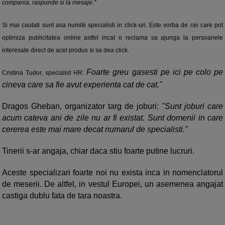
compania, raspunde si la mesaje."
Si mai cautati sunt asa numitii specialisti in click-uri. Este vorba de cei care pot
optimiza publicitatea online astfel incat o reclama sa ajunga la persoanele
interesate direct de acel produs si sa dea click.
Foarte greu gasesti pe ici pe colo pe
Cristina Tudor, specialist HR:
cineva care sa fie avut experienta cat de cat."
Dragos Gheban, organizator targ de joburi:
"Sunt joburi care
acum cateva ani de zile nu ar fi existat. Sunt domenii in care
cererea este mai mare decat numarul de specialisti."
Tinerii s-ar angaja, chiar daca stiu foarte putine lucruri.
Aceste specializari foarte noi nu exista inca in nomenclatorul
de meserii. De altfel, in vestul Europei, un asemenea angajat
castiga dublu fata de tara noastra.