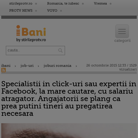
stirileprotv.ro
Romania, te iubesc
Vremea
PROTV NEWS
VOYO
ibani
job-uri
joburi romania
26 octombrie 2015 12:33 / 1529
vizualizari
Specialistii in click-uri sau expertii in
Facebook, la mare cautare, cu salariu
atragator. Angajatorii se plang ca
prea putini tineri au pregatirea
necesara