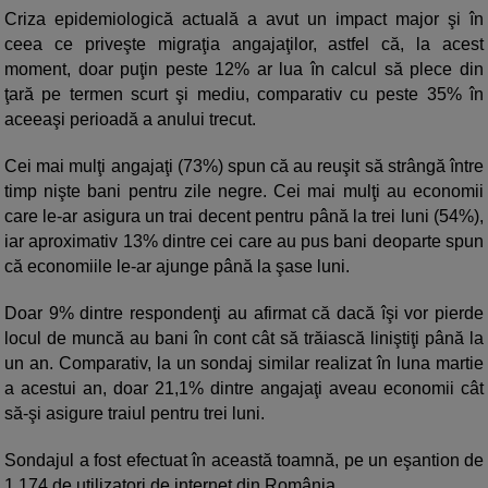
Criza epidemiologică actuală a avut un impact major şi în
ceea ce priveşte migraţia angajaţilor, astfel că, la acest
moment, doar puţin peste 12% ar lua în calcul să plece din
ţară pe termen scurt şi mediu, comparativ cu peste 35% în
aceeaşi perioadă a anului trecut.
Cei mai mulţi angajaţi (73%) spun că au reuşit să strângă între
timp nişte bani pentru zile negre. Cei mai mulţi au economii
care le-ar asigura un trai decent pentru până la trei luni (54%),
iar aproximativ 13% dintre cei care au pus bani deoparte spun
că economiile le-ar ajunge până la şase luni.
Doar 9% dintre respondenţi au afirmat că dacă îşi vor pierde
locul de muncă au bani în cont cât să trăiască liniştiţi până la
un an. Comparativ, la un sondaj similar realizat în luna martie
a acestui an, doar 21,1% dintre angajaţi aveau economii cât
să-şi asigure traiul pentru trei luni.
Sondajul a fost efectuat în această toamnă, pe un eşantion de
1.174 de utilizatori de internet din România.