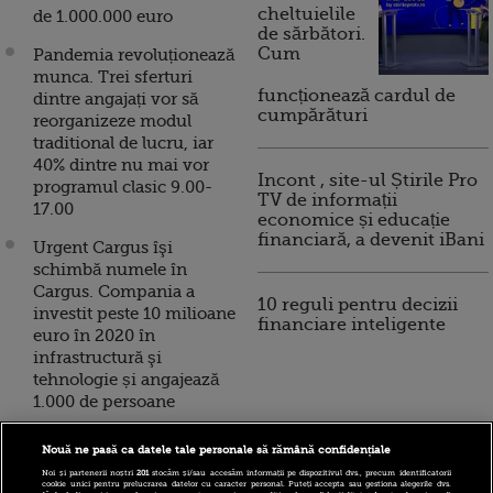
cheltuielile
de 1.000.000 euro
de sărbători.
Cum
Pandemia revoluționează
munca. Trei sferturi
funcționează cardul de
dintre angajați vor să
cumpărături
reorganizeze modul
traditional de lucru, iar
40% dintre nu mai vor
Incont , site-ul Știrile Pro
programul clasic 9.00-
TV de informații
17.00
economice și educație
financiară, a devenit iBani
Urgent Cargus îşi
schimbă numele în
Cargus. Compania a
10 reguli pentru decizii
investit peste 10 milioane
financiare inteligente
euro în 2020 în
infrastructură şi
tehnologie și angajează
1.000 de persoane
Al doilea val al
Nouă ne pasă ca datele tale personale să rămână confidențiale
pandemiei ”decimează”
Noi și partenerii noștri
201
stocăm și/sau accesăm informații pe dispozitivul dvs., precum identificatorii
angajații din Europa.
cookie unici pentru prelucrarea datelor cu caracter personal. Puteți accepta sau gestiona alegerile dvs.