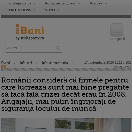
stirileprotv.ro
Romania, te iubesc
Vremea
PROTV NEWS
VOYO
ibani
job-uri
joburi romania
17 noiembrie 2020 11:22 / 102
vizualizari
Românii consideră că firmele pentru
care lucrează sunt mai bine pregătite
să facă față crizei decât erau în 2008.
Angajații, mai puțin îngrijorați de
siguranța locului de muncă