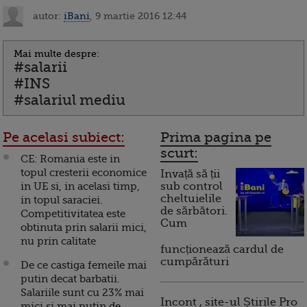
autor:
iBani
, 9 martie 2016 12:44
Mai multe despre:
#salarii
#INS
#salariul mediu
Pe acelasi subiect:
Prima pagina pe
scurt:
CE: Romania este in
topul cresterii economice
Invață să ții
in UE si, in acelasi timp,
sub control
cheltuielile
in topul saraciei.
de sărbători.
Competitivitatea este
Cum
obtinuta prin salarii mici,
nu prin calitate
funcționează cardul de
cumpărături
De ce castiga femeile mai
putin decat barbatii.
Salariile sunt cu 23% mai
Incont , site-ul Știrile Pro
mici si mai putin de