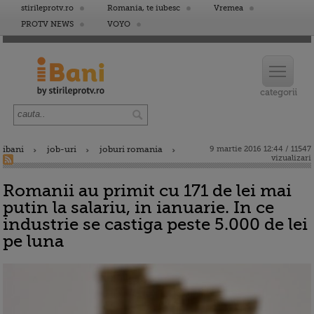
stirileprotv.ro
Romania, te iubesc
Vremea
PROTV NEWS
VOYO
ibani
job-uri
joburi romania
9 martie 2016 12:44 / 11547
vizualizari
Romanii au primit cu 171 de lei mai
putin la salariu, in ianuarie. In ce
industrie se castiga peste 5.000 de lei
pe luna