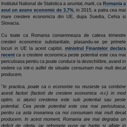
Institutul National de Statistica a anuntat, marti, ca
Romania a
avut un avans economic de 3,7%
, in 2015, a patra cea mai
mare crestere economcia din UE, dupa Suedia, Cehia si
Slovacia.
Cu toate ca Romania consemneaza de cateva trimestre
cresteri economice substantiale, plasandu-se pe primele
locuri in UE la acest capitol,
ministrul Finantelor declara
recent
ca o crestere economica peste potential este cea mai
periculoasa pentru ca poate conduce la dezechilibre, avand in
vedere ca intr-o astfel de situatie consumam mai mult decat
producem.
"
In practica, poate ca o economie nu reuseste sa combine
acesti factori (factorii de crestere economica -n.r.) in mod
optim, si atunci cresterea este sub potential sau peste
potential. Cea peste potential este cea mai periculoasa,
pentru ca asta inseamna ca noi consumam mai mult decat
producem. In acest moment, Romania are mai degraba un
deficit de oferta, iar reformele puse pe hartie si aflate in