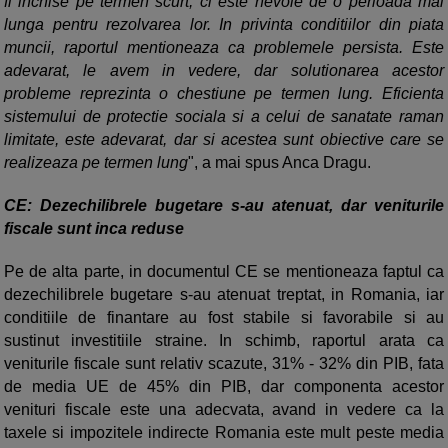
fi inchise pe termen scurt, ci este nevoie de o perioada mai
lunga pentru rezolvarea lor. In privinta conditiilor din piata
muncii, raportul mentioneaza ca problemele persista. Este
adevarat, le avem in vedere, dar solutionarea acestor
probleme reprezinta o chestiune pe termen lung. Eficienta
sistemului de protectie sociala si a celui de sanatate raman
limitate, este adevarat, dar si acestea sunt obiective care se
realizeaza pe termen lung
", a mai spus Anca Dragu.
CE: Dezechilibrele bugetare s-au atenuat, dar veniturile
fiscale sunt inca reduse
Pe de alta parte, in documentul CE se mentioneaza faptul ca
dezechilibrele bugetare s-au atenuat treptat, in Romania, iar
conditiile de finantare au fost stabile si favorabile si au
sustinut investitiile straine. In schimb, raportul arata ca
veniturile fiscale sunt relativ scazute, 31% - 32% din PIB, fata
de media UE de 45% din PIB, dar componenta acestor
venituri fiscale este una adecvata, avand in vedere ca la
taxele si impozitele indirecte Romania este mult peste media