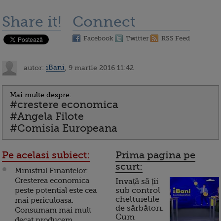
Share it!
Connect
Facebook
Twitter
RSS Feed
autor:
iBani
, 9 martie 2016 11:42
Mai multe despre:
#crestere economica
#Angela Filote
#Comisia Europeana
Pe acelasi subiect:
Prima pagina pe
scurt:
Ministrul Finantelor:
Cresterea economica
Invață să ții
peste potential este cea
sub control
cheltuielile
mai periculoasa.
de sărbători.
Consumam mai mult
Cum
decat producem