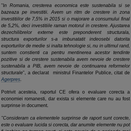
"I
n Romania, cresterea economica este sustenabila si se
bazeaza pe investitii. Avem un ritm de crestere in zona
investitiilor de 7,5% in 2015 si o majorare a consumului final
de 5,2%, deci investitiile raman motorul in crestere. Ajustarea
dezechilibrelor externe este preponderent structurala,
structura exporturilor s-a imbunatatit indeosebi datorita
exporturilor de medie si inalta tehnologie si, nu in ultimul rand,
suntem constienti ca pentru mentinerea acestor tendinte
pozitive si de crestere sustenabila avem nevoie de crestere
sustenabila a PIB, avem nevoie de continuarea reformelor
structurale
", a declarat ministrul Finantelor Publice, citat de
Agerpres
.
Potrivit acesteia, raportul CE ofera o evaluare corecta a
economiei romanesti, dar exista si elemente care nu au fost
surprinse in document.
"Consideram ca elementele surprinse de raport sunt corecte,
este o evaluare lucida si corecta, dar anumite elemente nu pot