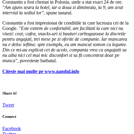
Constantin a fost chemat in Polonia, unde a stat exact 24 de ore.
"Am ajuns seara la hotel, iar a doua
zi dimineata, la 9, am avut
interviul la sediul lor"
, spune tanarul.
Constantin a fost impresionat de conditiile in care lucreaza cei de la
Google.
"Este extrem de confortabil, are facilitati la care nici nu
visezi: ceai, cafea, snacks-uri si bauturi carbogazoase la discretie
pentru angajati, trei mese pe zi oferite de companie. Iar mancarea
nu e deloc ieftina: spre exemplu, eu am mancat somon cu legume.
Din ce mi-au explicat cei de acolo, compania vrea ca angajatii sa
nu aiba nici cel mai mic disconfort si sa fii concentrat doar pe
munca",
povesteste barbatul.
Citeste mai multe pe www.gandul.info
Share it!
Tweet
Connect
Facebook
Twitter