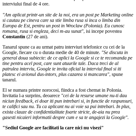
interviului final de 4 ore.
"Am aplicat printr-un site de la
noi, era un post pe Marketing online
si cautau pe cineva care sa stie limba rusa si inca o limba din
Europa de Est, pentru un post in Wroclaw (Polonia). Eu cunosc
romana, rusa si engleza, deci m-au sunat"
, isi incepe povestea
Constantin
(27 de ani).
Tanarul spune ca au urmat patru interviuri telefonice cu cei de la
Google, fiecare cu o durata medie de 40 de minute.
"Se discuta in
general doua subiecte: de ce aplici la Google si ce te recomanda pe
tine pentru acel post, care sunt atuurile tale. Daca treci de al
patrulea interviu, Google te invita oficial la interviul final si iti
platesc ei avionul dus-intors, plus cazarea si mancarea"
, spune
tanarul.
El se numara printre norocosi, fiindca a fost chemat in Polonia.
Invitatia l-a surprins, deoarece
"cei de la resurse umane nu-ti dau
niciun feedback, ei doar iti pun intrebari si, in functie de raspunsuri,
te califici sau nu. Tu ca aplicant nu ai voie sa pui intrebari. In plus,
exista clauze de confidentialitate foarte stricte, de-aia nu prea
gasesti nicaieri informatii despre cum e sa te angajezi la Google".
"Sediul Google are facilitati la care nici nu visezi"