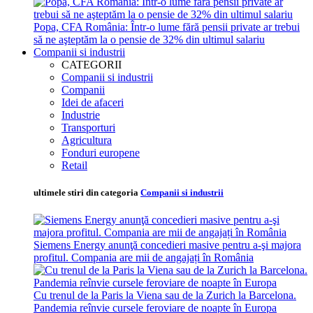
Popa, CFA România: Într-o lume fără pensii private ar trebui
să ne aşteptăm la o pensie de 32% din ultimul salariu
Companii si industrii
CATEGORII
Companii si industrii
Companii
Idei de afaceri
Industrie
Transporturi
Agricultura
Fonduri europene
Retail
ultimele stiri din categoria
Companii si industrii
Siemens Energy anunţă concedieri masive pentru a-şi majora
profitul. Compania are mii de angajați în România
Cu trenul de la Paris la Viena sau de la Zurich la Barcelona.
Pandemia reînvie cursele feroviare de noapte în Europa