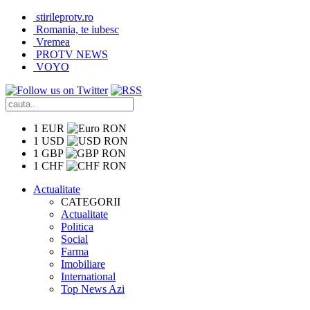
stirileprotv.ro
Romania, te iubesc
Vremea
PROTV NEWS
VOYO
1 EUR
RON
1 USD
RON
1 GBP
RON
1 CHF
RON
Actualitate
CATEGORII
Actualitate
Politica
Social
Farma
Imobiliare
International
Top News Azi