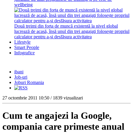
wellbeing
Două treimi din forţa de muncă existentă la nivel global
lucrează de acasă, însă unul din trei angajaţi folosește propriul
calculator pentru a-şi desfăşura activitatea
Lifestyle
Smart People
Infografice
ibani
Job-uri
Joburi Romania
27 octombrie 2011 10:50 / 1839 vizualizari
Cum te angajezi la Google,
compania care primeste anual