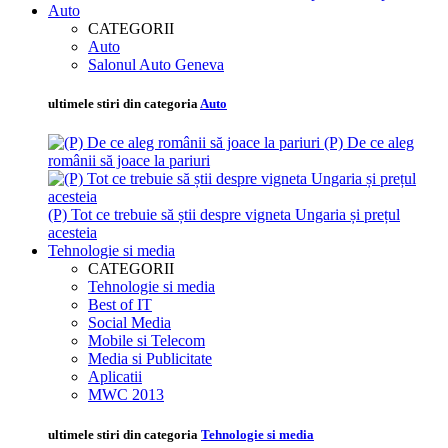
Auto
CATEGORII
Auto
Salonul Auto Geneva
ultimele stiri din categoria
Auto
(P) De ce aleg
românii să joace la pariuri
(P) Tot ce trebuie să știi despre vigneta Ungaria și prețul
acesteia
Tehnologie si media
CATEGORII
Tehnologie si media
Best of IT
Social Media
Mobile si Telecom
Media si Publicitate
Aplicatii
MWC 2013
ultimele stiri din categoria
Tehnologie si media