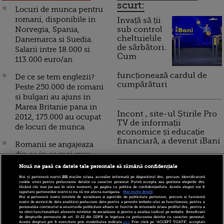
scurt:
Locuri de munca pentru
romani, disponibile in
Invață să ții
Norvegia, Spania,
sub control
cheltuielile
Danemarca si Suedia.
de sărbători.
Salarii intre 18.000 si
Cum
113.000 euro/an
funcționează cardul de
De ce se tem englezii?
cumpărături
Peste 250.000 de romani
si bulgari au ajuns in
Marea Britanie pana in
Incont , site-ul Știrile Pro
2012, 175.000 au ocupat
TV de informații
de locuri de munca
economice și educație
financiară, a devenit iBani
Romanii se angajeaza
din ce in ce mai greu.
Care sunt domeniile care
Nouă ne pasă ca datele tale personale să rămână confidențiale
10 reguli pentru decizii
ofera cele mai putine
Noi și partenerii noștri
201
stocăm și/sau accesăm informații pe dispozitivul dvs., precum identificatorii
financiare inteligente
cookie unici pentru prelucrarea datelor cu caracter personal. Puteți accepta sau gestiona alegerile dvs.
locuri de munca vacante
făcând clic mai jos sau în orice moment, pe pagina cu politica de confidențialitate. Aceste alegeri vor fi
raportate partenerilor noștri și nu vă vor afecta navigarea.
Mai multe detalii
Noi si partenerii nostri (retelele de socializare si agentiile de publicitate partenere, precum si furnizorii
Locuri de munca in
nostri de servicii de date analitice) prelucram date pentru a permite website-ului sa functioneze, pentru a
personaliza continutul si anunturile publicitare afisate in functie de interesele si/sau profilul dvs., pentru a
Germania, pentru salarii
va oferi functionalitati aferente retelelor de socializare si pentru a analiza traficul pe website. Beneficiati
de drepturile prevazute de art. 15-22 din GDPR in legatura cu prelucrarea datelor cu caracter personal.
cuprinse intre 1.720 si
Aceste drepturi pot fi exercitate prin modalitatea indicata
aici
. Prin click pe “ACCEPT TOATE”, acceptati