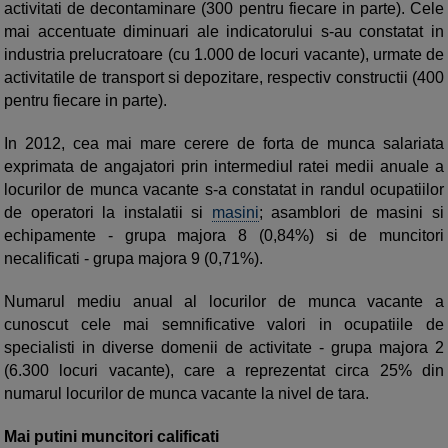
activitati de decontaminare (300 pentru fiecare in parte). Cele
mai accentuate diminuari ale indicatorului s-au constatat in
industria prelucratoare (cu 1.000 de locuri vacante), urmate de
activitatile de transport si depozitare, respectiv constructii (400
pentru fiecare in parte).
In 2012, cea mai mare cerere de forta de munca salariata
exprimata de angajatori prin intermediul ratei medii anuale a
locurilor de munca vacante s-a constatat in randul ocupatiilor
de operatori la instalatii si
masini
; asamblori de masini si
echipamente - grupa majora 8 (0,84%) si de muncitori
necalificati - grupa majora 9 (0,71%).
Numarul mediu anual al locurilor de munca vacante a
cunoscut cele mai semnificative valori in ocupatiile de
specialisti in diverse domenii de activitate - grupa majora 2
(6.300 locuri vacante), care a reprezentat circa 25% din
numarul locurilor de munca vacante la nivel de tara.
Mai putini muncitori calificati