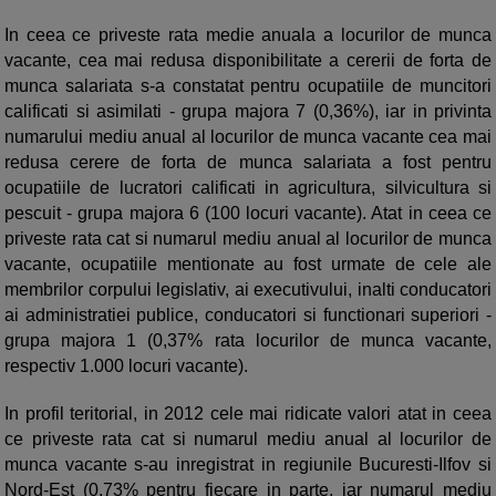
In ceea ce priveste rata medie anuala a locurilor de munca
vacante, cea mai redusa disponibilitate a cererii de forta de
munca salariata s-a constatat pentru ocupatiile de muncitori
calificati si asimilati - grupa majora 7 (0,36%), iar in privinta
numarului mediu anual al locurilor de munca vacante cea mai
redusa cerere de forta de munca salariata a fost pentru
ocupatiile de lucratori calificati in agricultura, silvicultura si
pescuit - grupa majora 6 (100 locuri vacante). Atat in ceea ce
priveste rata cat si numarul mediu anual al locurilor de munca
vacante, ocupatiile mentionate au fost urmate de cele ale
membrilor corpului legislativ, ai executivului, inalti conducatori
ai administratiei publice, conducatori si functionari superiori -
grupa majora 1 (0,37% rata locurilor de munca vacante,
respectiv 1.000 locuri vacante).
In profil teritorial, in 2012 cele mai ridicate valori atat in ceea
ce priveste rata cat si numarul mediu anual al locurilor de
munca vacante s-au inregistrat in regiunile Bucuresti-Ilfov si
Nord-Est (0,73% pentru fiecare in parte, iar numarul mediu