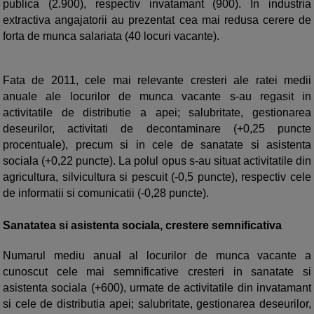
publica (2.900), respectiv invatamant (900). In industria
extractiva angajatorii au prezentat cea mai redusa cerere de
forta de munca salariata (40 locuri vacante).
Fata de 2011, cele mai relevante cresteri ale ratei medii
anuale ale locurilor de munca vacante s-au regasit in
activitatile de distributie a apei; salubritate, gestionarea
deseurilor, activitati de decontaminare (+0,25 puncte
procentuale), precum si in cele de sanatate si asistenta
sociala (+0,22 puncte). La polul opus s-au situat activitatile din
agricultura, silvicultura si pescuit (-0,5 puncte), respectiv cele
de informatii si comunicatii (-0,28 puncte).
Sanatatea si asistenta sociala, crestere semnificativa
Numarul mediu anual al locurilor de munca vacante a
cunoscut cele mai semnificative cresteri in sanatate si
asistenta sociala (+600), urmate de activitatile din invatamant
si cele de distributia apei; salubritate, gestionarea deseurilor,