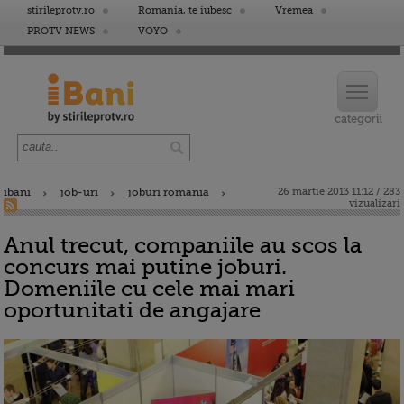
stirileprotv.ro
Romania, te iubesc
Vremea
PROTV NEWS
VOYO
ibani
job-uri
joburi romania
26 martie 2013 11:12 / 283
vizualizari
Anul trecut, companiile au scos la
concurs mai putine joburi.
Domeniile cu cele mai mari
oportunitati de angajare