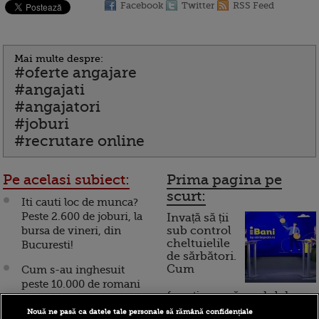
Facebook
Twitter
RSS Feed
Mai multe despre:
#oferte angajare
#angajati
#angajatori
#joburi
#recrutare online
Pe acelasi subiect:
Prima pagina pe
scurt:
Iti cauti loc de munca?
Peste 2.600 de joburi, la
Invață să ții
bursa de vineri, din
sub control
cheltuielile
Bucuresti!
de sărbători.
Cum
Cum s-au inghesuit
peste 10.000 de romani
funcționează cardul de
pe 300 de joburi. Cine
cumpărături
face angajari in
Nouă ne pasă ca datele tale personale să rămână confidențiale