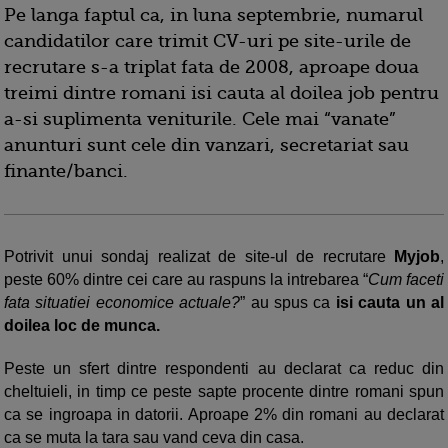
Pe langa faptul ca, in luna septembrie, numarul
candidatilor care trimit CV-uri pe site-urile de
recrutare s-a triplat fata de 2008, aproape doua
treimi dintre romani isi cauta al doilea job pentru
a-si suplimenta veniturile. Cele mai “vanate”
anunturi sunt cele din vanzari, secretariat sau
finante/banci.
Potrivit unui sondaj realizat de site-ul de recrutare
Myjob
,
peste 60% dintre cei care au raspuns la intrebarea “
Cum faceti
fata situatiei economice actuale?
” au spus ca
isi cauta un al
doilea loc de munca.
Peste un sfert dintre respondenti au declarat ca reduc din
cheltuieli, in timp ce peste sapte procente dintre romani spun
ca se ingroapa in datorii. Aproape 2% din romani au declarat
ca se muta la tara sau vand ceva din casa.