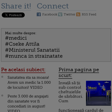
Share it!
Connect
Facebook
Twitter
RSS Feed
Mai multe despre:
#medici
#Cseke Attila
#Ministerul Sanatatii
#munca in strainatate
Pe acelasi subiect:
Prima pagina pe
scurt:
Sanatatea sta sa moara!
Avem un medic la 1.000
Invață să ții
de locuitori! VIDEO
sub control
cheltuielile
Peste 3.000 de angajati
de sărbători.
Cum
din sanatate vor fi
concediati in august!
funcționează cardul de
VIDEO