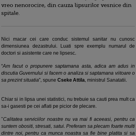
vreo nenorocire, din cauza lipsurilor vesnice din
spitale.
Nici macar cei care conduc sistemul sanitar nu cunosc
dimensiunea dezastrului. Luati spre exemplu numarul de
doctori si asistente care ne lipsesc.
“
Am facut o propunere saptamana asta, adica am adus in
discutia Guvernului si facem o analiza si saptamana viitoare o
sa prezint situatia
”, spune
Cseke Attila
, ministrul Sanatatii.
Chiar si in lipsa unei statistici, nu trebuie sa cauti prea mult ca
sa-i gasesti pe cei aflati pe picior de plecare.
"
Calitatea serviciilor noastre nu va mai fi aceeasi, pentru ca
suntem obositi, stresati, satui. Preferam sa plecam foarte multi
dintre noi, pentru ca munca noastra sa fie bine platita si sa