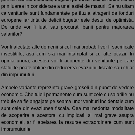
prin luarea in considerare a unei astfel de masuri. Sa nu uitam
ca veniturile sunt fundamentate pe iluzia atragerii de fonduri
europene iar tinta de deficit bugetar este destul de optimista.
De unde vor fi luati sau procurati banii pentru majorarea
salariilor?
Vor fi afectate alte domenii si cel mai probabil vor fi sacrificate
investitiile, asa cum s-a mai intamplat si cu alte ocazii. In
opinia unora, acestea vor fi acoperite din veniturile pe care
statul le poate obtine din reducerea evaziunii fiscale sau chiar
din imprumuturi.
Ambele variante reprezinta grave greseli din punct de vedere
economic. Cheltuieli permanente cum sunt cele cu salariile nu
trebuie sa fie angajate pe seama unor venituri incidentale cum
sunt cele din evaziunea fiscala. Cea mai nedorita modalitate
de acoperire a acestora, cu implicatii si mai grave asupra
economiei, ar fi apelarea la resurse extraordinare cum sunt
imprumuturile.