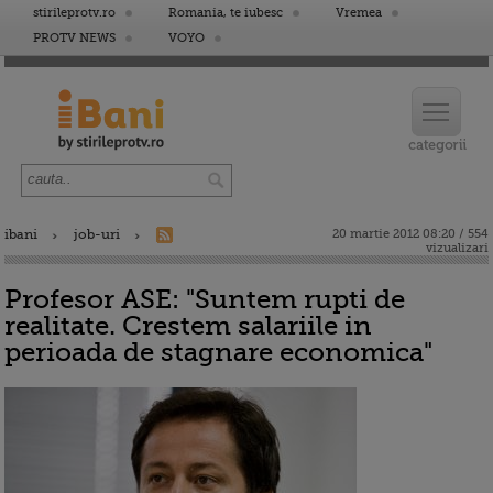
stirileprotv.ro
Romania, te iubesc
Vremea
PROTV NEWS
VOYO
ibani
job-uri
20 martie 2012 08:20 / 554
vizualizari
Profesor ASE: "Suntem rupti de
realitate. Crestem salariile in
perioada de stagnare economica"