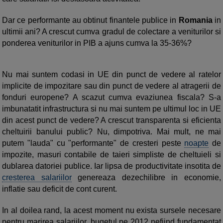
Dar ce performante au obtinut finantele publice in
Romania
in
ultimii ani? A crescut cumva gradul de colectare a veniturilor si
ponderea veniturilor in PIB a ajuns cumva la 35-36%?
Nu mai suntem codasi in UE din punct de vedere al ratelor
implicite de impozitare sau din punct de vedere al atragerii de
fonduri europene? A scazut cumva evaziunea fiscala? S-a
imbunatatit infrastructura si nu mai suntem pe ultimul loc in UE
din acest punct de vedere? A crescut transparenta si eficienta
cheltuirii banului public? Nu, dimpotriva. Mai mult, ne mai
putem "lauda" cu "performante" de cresteri peste
noapte
de
impozite, masuri contabile de taieri simpliste de cheltuieli si
dublarea datoriei publice. Iar lipsa de productivitate insotita de
cresterea salariilor
genereaza dezechilibre in economie,
inflatie sau deficit de cont curent.
In al doilea rand, la acest moment nu exista sursele necesare
pentru marirea salariilor, bugetul pe 2012 nefiind fundamentat