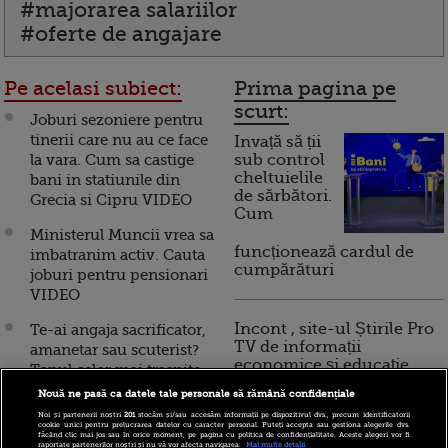
#majorarea salariilor
#oferte de angajare
Pe acelasi subiect:
Prima pagina pe
scurt:
Joburi sezoniere pentru
tinerii care nu au ce face
Invață să ții
la vara. Cum sa castige
sub control
cheltuielile
bani in statiunile din
de sărbători.
Grecia si Cipru VIDEO
Cum
Ministerul Muncii vrea sa
funcționează cardul de
imbatranim activ. Cauta
cumpărături
joburi pentru pensionari
VIDEO
Incont , site-ul Știrile Pro
Te-ai angaja sacrificator,
TV de informații
amanetar sau scuterist?
economice și educație
Topul celor mai trasnite
financiară, a devenit iBani
anunturi de joburi din
Nouă ne pasă ca datele tale personale să rămână confidențiale
Romania
Noi și partenerii noștri
201
stocăm și/sau accesăm informații pe dispozitivul dvs., precum identificatorii
cookie unici pentru prelucrarea datelor cu caracter personal. Puteți accepta sau gestiona alegerile dvs.
făcând clic mai jos sau în orice moment, pe pagina cu politica de confidențialitate. Aceste alegeri vor fi
10 reguli pentru decizii
Peste 10.000 de joburi
raportate partenerilor noștri și nu vă vor afecta navigarea.
Mai multe detalii