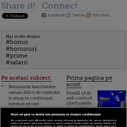
Share it!
Connect
Facebook
Twitter
RSS Feed
Mai multe despre:
#bonus
#bonusuri
#prime
#salarii
Pe acelasi subiect:
Prima pagina pe
scurt:
Bonusurile bancherilor
raman dificil de controlat
Invață să ții
si ating in continuare
sub control
cheltuielile
niveluri record
de sărbători.
Cum
Adio bonusuri si
Nouă ne pasă ca datele tale personale să rămână confidențiale
suplimente la salariu!
Noi și partenerii noștri
201
stocăm și/sau accesăm informații pe dispozitivul dvs., precum identificatorii
funcționează cardul de
cookie unici pentru prelucrarea datelor cu caracter personal. Puteți accepta sau gestiona alegerile dvs.
Multumeste-te cu o
făcând clic mai jos sau în orice moment, pe pagina cu politica de confidențialitate. Aceste alegeri vor fi