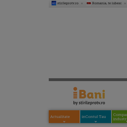
stirileprotv.ro
Romania, te iubesc
Compani
Actualitate
inContul Tau
industri