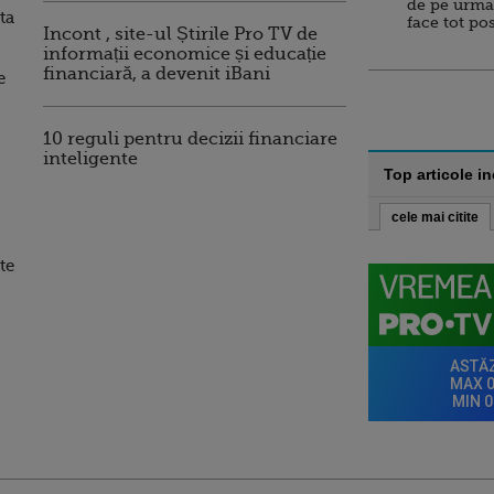
de pe urma
ta
face tot po
Incont , site-ul Știrile Pro TV de
informații economice și educație
financiară, a devenit iBani
e
10 reguli pentru decizii financiare
inteligente
Top articole i
cele mai citite
te