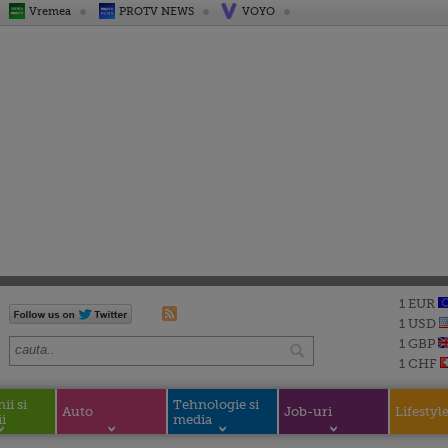
Vremea
PROTV NEWS
VOYO
1 EUR
1 USD
1 GBP
1 CHF
i si
Tehnologie si
Auto
Job-uri
Lifestyl
i
media