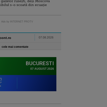
 gazelor rusești, deși Moscova
sibilul s-o scoată din ecuație
Ads by INTERNET PROTV
ncont.ro
07.08.2026
cele mai comentate