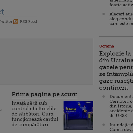
americani,
foarte acti
t
Alegeri eu
aleg condu
Twitter
RSS Feed
care este m
Ucraina
Explozie la
din Ucraina
gazele pent
se întâmplă 
gaze ruseșt
continent
Prima pagina pe scurt:
Documente d
Cernobîl, c
Invață să ții sub
din istorie,
control cheltuielile
u
accidente 
de sărbători. Cum
de URSS
funcționează cardul
de cumpărături
Inundație d
Cum a deve