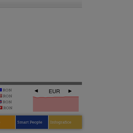
EUR
RON
RON
RON
RON
e
Smart People
Infografice