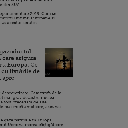
 din cauza pandemiei încă
ve din SUA
roparlamentare 2019: Cum se
cătorii Uniunii Europene și
iza acestui scrutin
 gazoductul
 care asigura
ru Europa. Ce
cu livrările de
i spre
esecretizate: Catastrofa de la
el mai grav dezastru nuclear
 a fost precedată de alte
de mai mică amploare, ascunse
e gaze naturale în Europa.
nit Ucraina marea câștigătoare