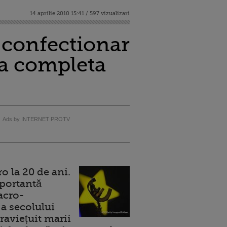
14 aprilie 2010 15:41 / 597 vizualizari
, confectionar
sta completa
Ads by INTERNET PROTV
 la 20 de ani.
portantă
acro-
a secolului
raviețuit marii