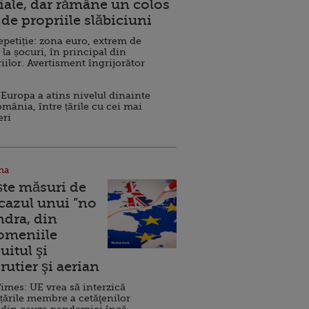
ale, dar rămâne un colos
de propriile slăbiciuni
repetiție: zona euro, extrem de
 la șocuri, în principal din
iilor. Avertisment îngrijorător
Europa a atins nivelul dinainte
omânia, între țările cu cei mai
eri
na
ște măsuri de
 cazul unui ”no
ndra, din
Domeniile
uitul şi
rutier şi aerian
imes: UE vrea să interzică
 țările membre a cetăţenilor