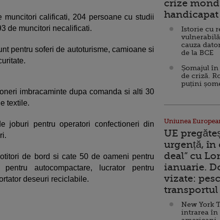
crize mondi
handicapat 
 muncitori calificati, 204 persoane cu studii
3 de muncitori necalificati.
Istorie cu 
vulnerabilă
cauza dator
unt pentru soferi de autoturisme, camioane si
de la BCE
uritate.
Șomajul în 
de criză. R
puțini șom
tioneri imbracaminte dupa comanda si alti 30
 textile.
Uniunea Europea
e joburi pentru operatori confectioneri din
UE pregăte
i.
urgență, în
deal” cu Lo
otitori de bord si cate 50 de oameni pentru
ianuarie. 
v pentru autocompactare, lucrator pentru
vizate: pesc
ortator deseuri reciclabile.
transportul 
New York T
intrarea în