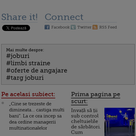
Share it!
Connect
Facebook
Twitter
RSS Feed
Mai multe despre:
#joburi
#limbi straine
#oferte de angajare
#targ joburi
Pe acelasi subiect:
Prima pagina pe
scurt:
Cine se trezeste de
dimineata... castiga multi
Invață să ții
bani”. La ce ora incep sa
sub control
cheltuielile
dea ordine managerii
de sărbători.
multinationalelor
Cum