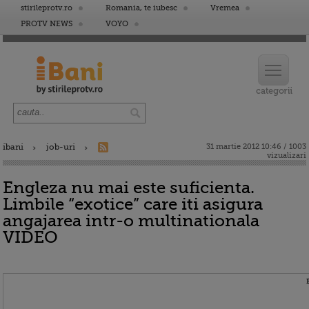
stirileprotv.ro
Romania, te iubesc
Vremea
PROTV NEWS
VOYO
ibani
job-uri
31 martie 2012 10:46 / 1003
vizualizari
Engleza nu mai este suficienta.
Limbile “exotice” care iti asigura
angajarea intr-o multinationala
VIDEO