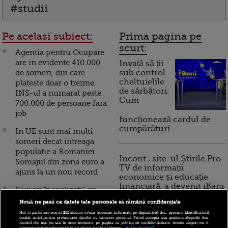
#studii
Pe acelasi subiect:
Prima pagina pe
scurt:
Agentia pentru Ocupare
are in evidente 410.000
Invață să ții
de someri, din care
sub control
cheltuielile
plateste doar o treime.
de sărbători.
INS-ul a numarat peste
Cum
700.000 de persoane fara
job
funcționează cardul de
cumpărături
In UE sunt mai multi
someri decat intreaga
populatie a Romaniei.
Incont , site-ul Știrile Pro
Somajul din zona euro a
TV de informații
ajuns la un nou record
economice și educație
financiară, a devenit iBani
Someri "penalizati" cu
taxa pentru ca isi cauta
Nouă ne pasă ca datele tale personale să rămână confidențiale
de munca
Noi și partenerii noștri
201
stocăm și/sau accesăm informații pe dispozitivul dvs., precum identificatorii
10 reguli pentru decizii
cookie unici pentru prelucrarea datelor cu caracter personal. Puteți accepta sau gestiona alegerile dvs.
financiare inteligente
făcând clic mai jos sau în orice moment, pe pagina cu politica de confidențialitate. Aceste alegeri vor fi
Somerii din Bucuresti,
raportate partenerilor noștri și nu vă vor afecta navigarea.
Mai multe detalii