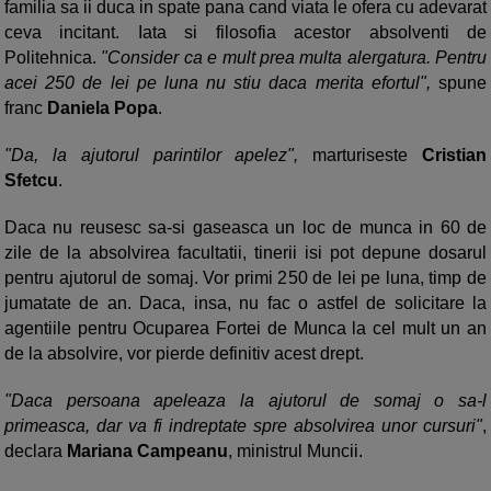
familia sa ii duca in spate pana cand viata le ofera cu adevarat
ceva incitant. Iata si filosofia acestor absolventi de
Politehnica.
"Consider ca e mult prea multa alergatura. Pentru
acei 250 de lei pe luna nu stiu daca merita efortul",
spune
franc
Daniela Popa
.
"Da, la ajutorul parintilor apelez",
marturiseste
Cristian
Sfetcu
.
Daca nu reusesc sa-si gaseasca un loc de munca in 60 de
zile de la absolvirea facultatii, tinerii isi pot depune dosarul
pentru ajutorul de somaj. Vor primi 250 de lei pe luna, timp de
jumatate de an. Daca, insa, nu fac o astfel de solicitare la
agentiile pentru Ocuparea Fortei de Munca la cel mult un an
de la absolvire, vor pierde definitiv acest drept.
"Daca persoana apeleaza la ajutorul de somaj o sa-l
primeasca, dar va fi indreptate spre absolvirea unor cursuri"
,
declara
Mariana Campeanu
, ministrul Muncii.