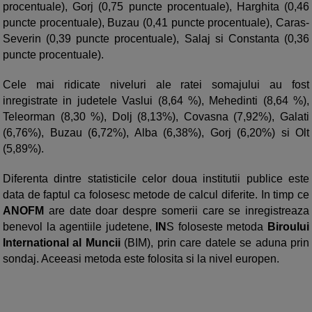
procentuale), Gorj (0,75 puncte procentuale), Harghita (0,46
puncte procentuale), Buzau (0,41 puncte procentuale), Caras-
Severin (0,39 puncte procentuale), Salaj si Constanta (0,36
puncte procentuale).
Cele mai ridicate niveluri ale ratei somajului au fost
inregistrate in judetele Vaslui (8,64 %), Mehedinti (8,64 %),
Teleorman (8,30 %), Dolj (8,13%), Covasna (7,92%), Galati
(6,76%), Buzau (6,72%), Alba (6,38%), Gorj (6,20%) si Olt
(5,89%).
Diferenta dintre statisticile celor doua institutii publice este
data de faptul ca folosesc metode de calcul diferite. In timp ce
ANOFM
are date doar despre somerii care se inregistreaza
benevol la agentiile judetene,
IN
S foloseste metoda
Biroului
International al Muncii
(BIM), prin care datele se aduna prin
sondaj. Aceeasi metoda este folosita si la nivel europen.