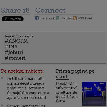
Share it!
Connect
Facebook
Twitter
RSS Feed
Mai multe despre:
#ANOFM
#INS
#joburi
#someri
Pe acelasi subiect:
Prima pagina pe
scurt:
In UE sunt mai multi
someri decat intreaga
Invață să ții
populatie a Romaniei.
sub control
cheltuielile
Somajul din zona euro a
de sărbători.
ajuns la un nou record
Cum
Someri "penalizati" cu