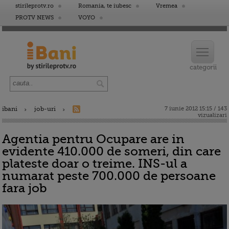
stirileprotv.ro
Romania, te iubesc
Vremea
PROTV NEWS
VOYO
ibani
job-uri
7 iunie 2012 15:15 / 143
vizualizari
Agentia pentru Ocupare are in
evidente 410.000 de someri, din care
plateste doar o treime. INS-ul a
numarat peste 700.000 de persoane
fara job