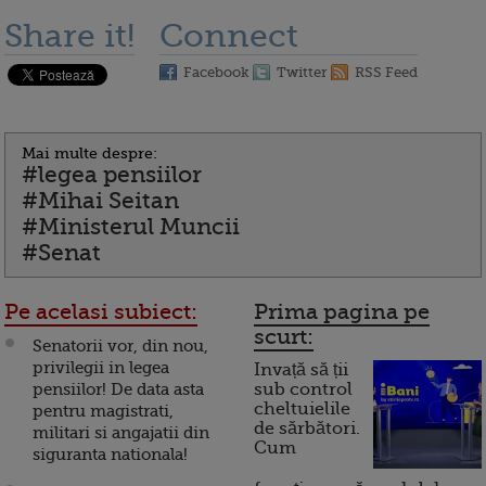
Share it!
Connect
Facebook
Twitter
RSS Feed
Mai multe despre:
#legea pensiilor
#Mihai Seitan
#Ministerul Muncii
#Senat
Pe acelasi subiect:
Prima pagina pe
scurt:
Senatorii vor, din nou,
privilegii in legea
Invață să ții
pensiilor! De data asta
sub control
cheltuielile
pentru magistrati,
de sărbători.
militari si angajatii din
Cum
siguranta nationala!