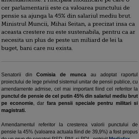
cer parlamentarii este ca valoarea punctului de
pensie sa ajunga la 45% din salariul mediu brut.
Ministrul Muncii, Mihai Seitan, a precizat insa ca
aceasta crestere nu este sustenabila, pentru ca ar
necesita un plus de peste un miliard de lei la
buget, bani care nu exista.
Senatorii din
Comisia de munca
au adoptat raportul
proiectului de lege privind sistemul unitar de pensii publice, cu
amendamente admise, cel mai important fiind cel referitor la
punctul de pensie de cel putin 45% din salariul mediu brut
pe economie
, dar
fara pensii speciale pentru militari si
magistrati.
Amendamentul referitor la cresterea valorii punctului de
pensie la 45% (valoarea actuala fiind de 39,9%) a fost propus
de un grup de senatori PSD, PNL si PDL, potrivit
Mediafax
.