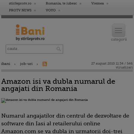
stirileprotv.ro
Romania, te iubesc
Vremea
PROTV NEWS
VOYO
ibani
job-uri
27 august 2010 11:34 / 546
vizualizari
Amazon isi va dubla numarul de
angajati din Romania
Numarul angajatilor din centrul de dezvoltare de
software din Iasi al retailerului online
Amazon.com se va dubla in urmatorii doi-trei