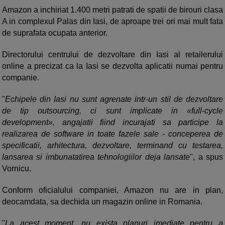
Amazon a inchiriat 1.400 metri patrati de spatii de birouri clasa
A in complexul Palas din Iasi, de aproape trei ori mai mult fata
de suprafata ocupata anterior.
Directorului centrului de dezvoltare din Iasi al retailerului
online a precizat ca la Iasi se dezvolta aplicatii numai pentru
companie.
"
Echipele din Iasi nu sunt agrenate intr-un stil de dezvoltare
de tip outsourcing, ci sunt implicate in «full-cycle
development», angajatii fiind incurajati sa participe la
realizarea de software in toate fazele sale - conceperea de
specificatii, arhitectura, dezvoltare, terminand cu testarea,
lansarea si imbunatatirea tehnologiilor deja lansate
", a spus
Vornicu.
Conform oficialului companiei, Amazon nu are in plan,
deocamdata, sa dechida un magazin online in Romania.
"
La acest moment, nu exista planuri imediate pentru a