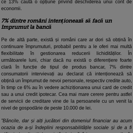
ce 13% caută o opțiune privind deschiderea unui cont de
economii.
7% dintre români intenționează să facă un
împrumut la bancă
Pe de altă parte, există și români care ar dori să obțină în
continuare împrumuturi, probabil pentru a le oferi mai multă
flexibilitate în gestionarea reducerii lichidităților. În
următoarele luni, chiar dacă nu există o diferențiere foarte
clară în funcție de tipul de produs bancar, 7% dintre
consumatorii intervievați au declarat că intenționează să
obțină un împrumut de nevoi personale, respectiv credite auto,
în timp ce 6% au în vedere achiziționarea unui card de credit
sau a unui credit ipotecar. Cea mai mare cerere pentru astfel
de servicii de creditare vine de la persoanele cu un venit la
nivel de gospodărie de peste 10.000 de lei.
”Băncile, dar și alți jucători din domeniul financiar au acum
ocazia de a-și îndeplini responsabilitățile sociale și de a fi