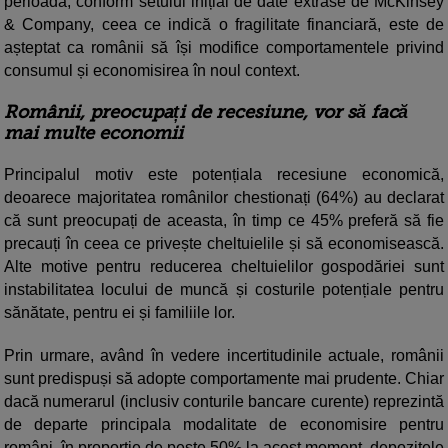
perioadă, conform setului inițial de date extrase de McKinsey
& Company, ceea ce indică o fragilitate financiară, este de
așteptat ca românii să își modifice comportamentele privind
consumul și economisirea în noul context.
Românii, preocupați de recesiune, vor să facă
mai multe economii
Principalul motiv este potențiala recesiune economică,
deoarece majoritatea românilor chestionați (64%) au declarat
că sunt preocupați de aceasta, în timp ce 45% preferă să fie
precauți în ceea ce privește cheltuielile și să economisească.
Alte motive pentru reducerea cheltuielilor gospodăriei sunt
instabilitatea locului de muncă și costurile potențiale pentru
sănătate, pentru ei și familiile lor.
Prin urmare, având în vedere incertitudinile actuale, românii
sunt predispuși să adopte comportamente mai prudente. Chiar
dacă numerarul (inclusiv conturile bancare curente) reprezintă
de departe principala modalitate de economisire pentru
români, în proporție de peste 50% la acest moment, depozitele