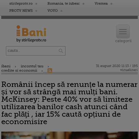
stirileprotv.ro
Romania, te iubesc
Vremea
PROTV NEWS
VOYO
ibani
incontul tau
31 august 2020 11:13 / 195
vizualizari
credite si economii
Românii încep să renunțe la numerar
și vor să strângă mai mulți bani.
McKinsey: Peste 40% vor să limiteze
utilizarea banilor cash atunci când
fac plăţi , iar 15% caută opțiuni de
economisire