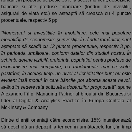
bancare și alte produse financiare (fonduri de investiții,
asigurări de viață etc.) se așteaptă să crească cu 4 puncte
procentuale, respectiv 5 pp.
”Numerarul și investițiile în imobiliare, cele mai populare
modalități de economisire și investiții în rândul românilor, sunt
așteptate să scadă cu 12 puncte procentuale, respectiv 3 pp,
în perioada următoare, conform datelor din studiul nostru. În
schimb, devine vizibilă preferința populației pentru produse de
economisire mai complexe, cu randamente mai crescute,
păstrând, în același timp, un nivel al lichidităților bun; nu este
evident însă modul în care băncile pot aborda aceste nevoi,
având în vedere rata scăzută a dobânzilor prognozată”
, spune
Alexandru Filip, Managing Partner al biroului din București și
lider al Digital & Analytics Practice în Europa Centrală al
McKinsey & Company.
Dintre clienții orientați către economisire, 15% intenționează
să deschidă un depozit la termen în următoarele luni, în timp