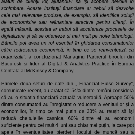
alături de clienții lor, ajutându-i să își acopere nevoile în
schimbare. Aceste instituții financiare ar trebui să dezvolte
cele mai relevante produse, de exemplu, să identifice soluții
de economisire sau refinanțare atractive pentru clienți. În
egală măsură, acestea ar trebui să accelereze procesele de
digitalizare și să se orienteze și mai mult pe noile tehnologii.
Băncile pot avea un rol esențial în ghidarea consumatorilor
către redresarea economică, în timp ce se reinventează ca
organizații”
, a concluzionat Managing Partnerul biroului din
București și lider al Digital & Analytics Practice în Europa
Centrală al McKinsey & Company.
Primele două seturi de date din „ Financial Pulse Survey”,
comunicate recent, au arătat că 54% dintre români consideră
că au o situația financiară actuală vulnerabilă. Aproape 50%
dintre consumatori au înregistrat o reducere a veniturilor și a
economiilor, în timp ce mai puțin de 33% au reușit să își
reducă cheltuielile casnice. 60% dintre ei au economii
suficiente pentru cel mult 4 luni sau chiar mai puțin, la care pot
apela în eventualitatea pierderii locului de muncă sau a