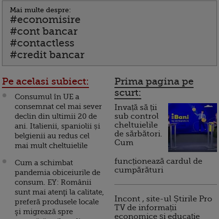
Mai multe despre:
#economisire
#cont bancar
#contactless
#credit bancar
Pe acelasi subiect:
Prima pagina pe
scurt:
Consumul în UE a
consemnat cel mai sever
Invață să ții
declin din ultimii 20 de
sub control
cheltuielile
ani. Italienii, spaniolii și
de sărbători.
belgienii au redus cel
Cum
mai mult cheltuielile
funcționează cardul de
Cum a schimbat
cumpărături
pandemia obiceiurile de
consum. EY: Românii
sunt mai atenţi la calitate,
Incont , site-ul Știrile Pro
preferă produsele locale
TV de informații
şi migrează spre
economice și educație