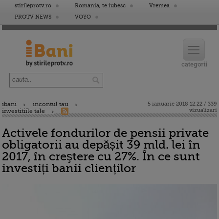
stirileprotv.ro
Romania, te iubesc
Vremea
PROTV NEWS
VOYO
ibani
incontul tau
5 ianuarie 2018 12:22 / 339
vizualizari
investitiile tale
Activele fondurilor de pensii private
obligatorii au depășit 39 mld. lei în
2017, în creştere cu 27%. În ce sunt
investiți banii clienților