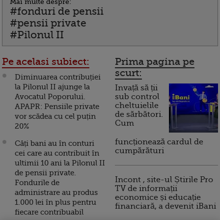
Mai multe despre:
#fonduri de pensii
#pensii private
#Pilonul II
Pe acelasi subiect:
Prima pagina pe
scurt:
Diminuarea contribuției
la Pilonul II ajunge la
Invață să ții
Avocatul Poporului.
sub control
cheltuielile
APAPR: Pensiile private
de sărbători.
vor scădea cu cel puțin
Cum
20%
funcționează cardul de
Câți bani au în conturi
cumpărături
cei care au contribuit în
ultimii 10 ani la Pilonul II
de pensii private.
Incont , site-ul Știrile Pro
Fondurile de
TV de informații
administrare au produs
economice și educație
1.000 lei în plus pentru
financiară, a devenit iBani
fiecare contribuabil