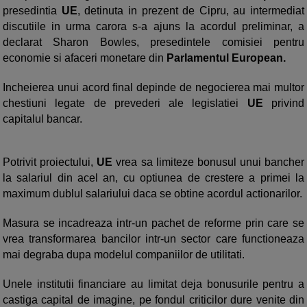
presedintia
UE
, detinuta in prezent de Cipru, au intermediat
discutiile in urma carora s-a ajuns la acordul preliminar, a
declarat Sharon Bowles, presedintele comisiei pentru
economie si afaceri monetare din
Parlamentul European.
Incheierea unui acord final depinde de negocierea mai multor
chestiuni legate de prevederi ale legislatiei
UE
privind
capitalul bancar.
Potrivit proiectului,
UE
vrea sa limiteze bonusul unui bancher
la salariul din acel an, cu optiunea de crestere a primei la
maximum dublul salariului daca se obtine acordul actionarilor.
Masura se incadreaza intr-un pachet de reforme prin care se
vrea transformarea bancilor intr-un sector care functioneaza
mai degraba dupa modelul companiilor de utilitati.
Unele institutii financiare au limitat deja bonusurile pentru a
castiga capital de imagine, pe fondul criticilor dure venite din