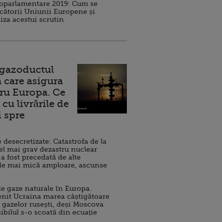
roparlamentare 2019: Cum se
cătorii Uniunii Europene și
iza acestui scrutin
 gazoductul
 care asigura
ru Europa. Ce
cu livrările de
i spre
esecretizate: Catastrofa de la
el mai grav dezastru nuclear
 a fost precedată de alte
de mai mică amploare, ascunse
e gaze naturale în Europa.
nit Ucraina marea câștigătoare
 gazelor rusești, deși Moscova
sibilul s-o scoată din ecuație