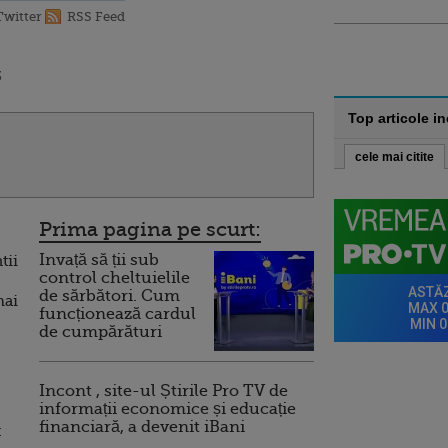
Twitter
RSS Feed
3
Top articole i
cele mai citite
Prima pagina pe scurt:
Invață să ții sub
tii
control cheltuielile
de sărbători. Cum
mai
funcționează cardul
de cumpărături
Incont , site-ul Știrile Pro TV de
informații economice și educație
financiară, a devenit iBani
t