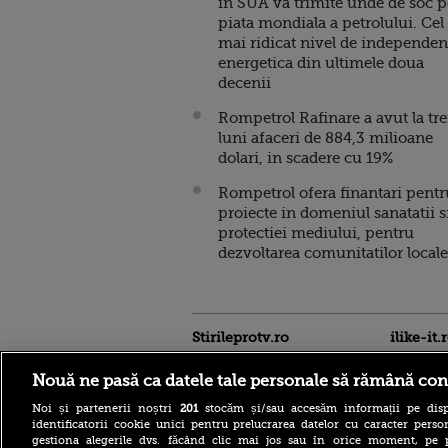
in SUA va trimite unde de soc p
piata mondiala a petrolului. Cel
mai ridicat nivel de independen
energetica din ultimele doua
decenii
Rompetrol Rafinare a avut la tre
luni afaceri de 884,3 milioane
dolari, in scadere cu 19%
Rompetrol ofera finantari pentr
proiecte in domeniul sanatatii si
protectiei mediului, pentru
dezvoltarea comunitatilor locale
Stirileprotv.ro
ilike-it.
Nouă ne pasă ca datele tale personale să rămână con
Noi și partenerii noștri
201
stocăm și/sau accesăm informații pe disp
identificatorii cookie unici pentru prelucrarea datelor cu caracter person
gestiona alegerile dvs. făcând clic mai jos sau în orice moment, pe 