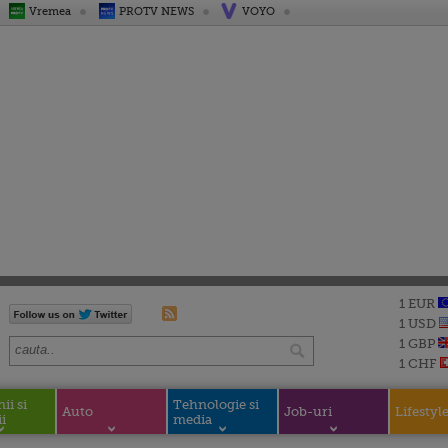
Vremea
PROTV NEWS
VOYO
1 EUR
1 USD
1 GBP
1 CHF
i si
Tehnologie si
Auto
Job-uri
Lifestyl
i
media