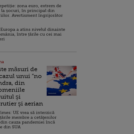
repetiție: zona euro, extrem de
 la șocuri, în principal din
iilor. Avertisment îngrijorător
Europa a atins nivelul dinainte
omânia, între țările cu cei mai
eri
na
ște măsuri de
 cazul unui ”no
ndra, din
Domeniile
uitul şi
rutier şi aerian
imes: UE vrea să interzică
 țările membre a cetăţenilor
 din cauza pandemiei încă
ve din SUA