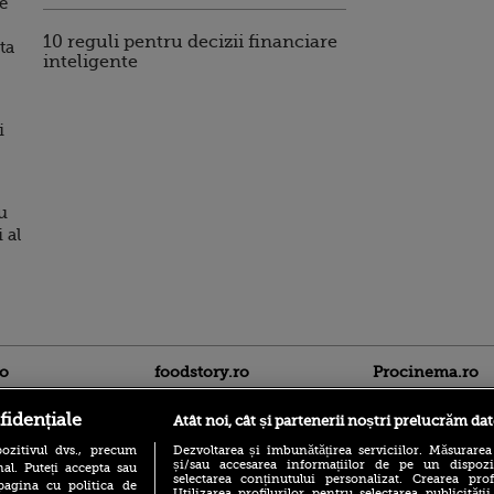
e
10 reguli pentru decizii financiare
ta
inteligente
i
u
 al
ro
foodstory.ro
Procinema.ro
fidențiale
Atât noi, cât și partenerii noștri prelucrăm dat
ozitivul dvs., precum
Dezvoltarea și îmbunătățirea serviciilor. Măsurarea
și/sau accesarea informațiilor de pe un dispoziti
al. Puteți accepta sau
selectarea conținutului personalizat. Crearea prof
pagina cu politica de
Utilizarea profilurilor pentru selectarea publicității