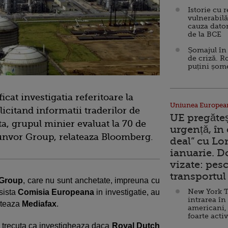
Istorie cu 
vulnerabilă
cauza dator
de la BCE
Șomajul în 
de criză. R
puțini șom
cat investigatia referitoare la
Uniunea Europea
olicitand informatii traderilor de
UE pregăte
ta, grupul minier evaluat la 70 de
urgență, în
Gunvor Group, relateaza Bloomberg.
deal” cu Lo
ianuarie. 
vizate: pesc
transportul 
 Group
, care nu sunt anchetate, impreuna cu
New York T
asista
Comisia Europeana
in investigatie, au
intrarea în
noteaza
Mediafax
.
americani,
foarte acti
 trecuta ca investigheaza daca
Royal Dutch