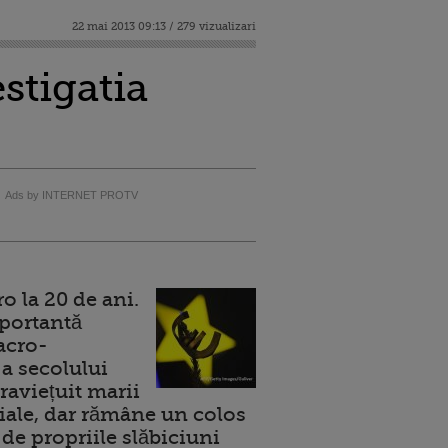
22 mai 2013 09:13 / 279 vizualizari
stigatia
Ads by INTERNET PROTV
 la 20 de ani.
portantă
acro-
a secolului
raviețuit marii
ale, dar rămâne un colos
de propriile slăbiciuni