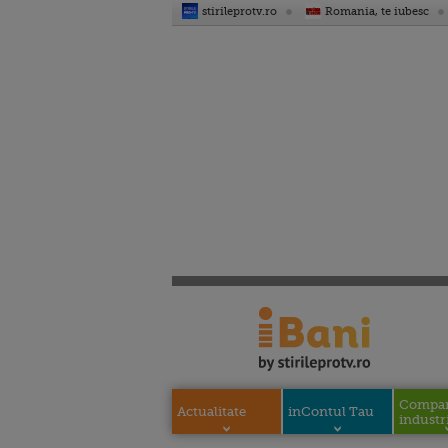
stirileprotv.ro
Romania, te iubesc
Compani
Actualitate
inContul Tau
industri