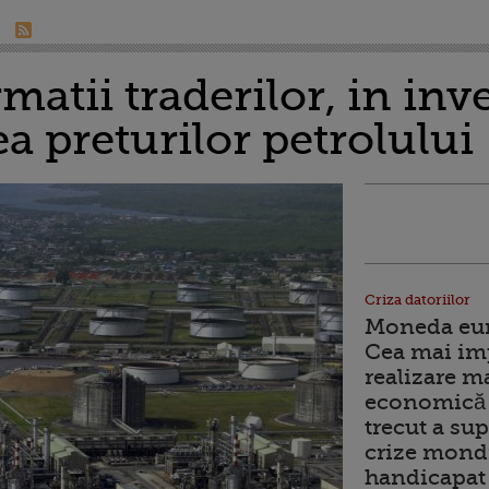
matii traderilor, in inve
ea preturilor petrolului
Criza datoriilor
Moneda euro
Cea mai im
realizare m
economică 
trecut a sup
crize mondi
handicapat 