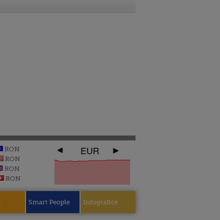
EUR
RON
RON
RON
RON
e
Smart People
Infografice