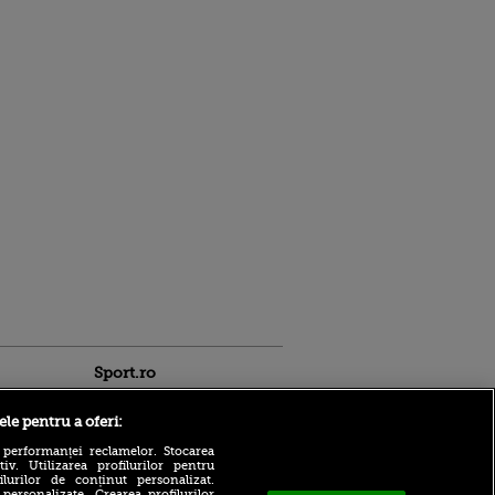
Sport.ro
ele pentru a oferi:
 performanței reclamelor. Stocarea
v. Utilizarea profilurilor pentru
ilurilor de conținut personalizat.
 personalizate. Crearea profilurilor