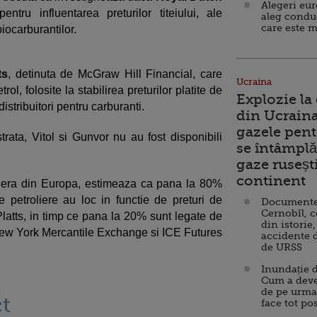
Alegeri eu
pentru influentarea preturilor titeiului, ale
aleg condu
care este m
biocarburantilor.
ts
, detinuta de McGraw Hill Financial, care
Ucraina
rol, folosite la stabilirea preturilor platite de
Explozie la
 distribuitori pentru carburanti.
din Ucraina
gazele pent
trata, Vitol si Gunvor nu au fost disponibili
se întâmplă 
gaze ruseșt
continent
liera din Europa, estimeaza ca pana la 80%
se petroliere au loc in functie de preturi de
Documente d
Cernobîl, c
Platts, in timp ce pana la 20% sunt legate de
din istorie,
 New York Mercantile Exchange si ICE Futures
accidente 
de URSS
Inundație d
Cum a deve
de pe urma
t
face tot po