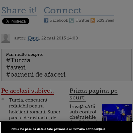
Share it!
Connect
Facebook
Twitter
RSS Feed
autor:
iBani
, 22 mai 2013 14:00
Mai multe despre:
#Turcia
#averi
#oameni de afaceri
Pe acelasi subiect:
Prima pagina pe
scurt:
Turcia, concurent
redutabil pentru
Invață să ții
hotelierii romani. Super
sub control
cheltuielile
parcul de distractii, de
de sărbători.
400 mil. euro, cu care vor
Cum
sa dea lovitura in aceasta
Nouă ne pasă ca datele tale personale să rămână confidențiale