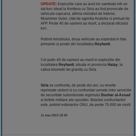
UPDATE:
Exploziile care au avut loc sambata intr-un
sat turc situat la frontiera cu Siria au fost provocate de
vehicule-capcana, afirma ministrul de Interne,
Muammer Guler, citat de agentia Anatolia si preluat de
AFP. Peste 40 de oameni au murit, a declarat oficialul
turc.
Potrivit ministrului, doua vehicule au explodat in fata
primariei si postei din localitatea
Reyhanli
.
Cel putin 40 de oameni au murit in exploziile din
localitatea
Reyhanli
, situata in provincia
Hatay
, la
cativa kilometri de granita cu Siria.
Siria
se confrunta, de peste doi ani, cu revolte
reprimate violent si cu confruntari armate intre serviciile
de securitate subordonate regimului
Bashar al-Assad
si fortele militare ale opozitiei. Bilantul confruntarilor
este, potrivit estimarilor ONU, de peste 70.000 de morti.
11 mai 2013 18:30