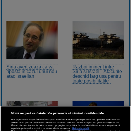
Siria avertizeaza ca va
Razboi iminent intre
riposta in cazul unui nou
Siria si Israel. "Atacurile
atac israelian
deschid larg usa pentru
toate posibilitatile"
Nouă ne pasă ca datele tale personale să rămână confidențiale
Noi și partenerii noștri
201
stocăm și/sau accesăm informații pe dispozitivul dvs., precum identificatorii
cookie unici pentru prelucrarea datelor cu caracter personal. Puteți accepta sau gestiona alegerile dvs.
făcând clic mai jos sau în orice moment, pe pagina cu politica de confidențialitate. Aceste alegeri vor fi
raportate partenerilor noștri și nu vă vor afecta navigarea.
Mai multe detalii