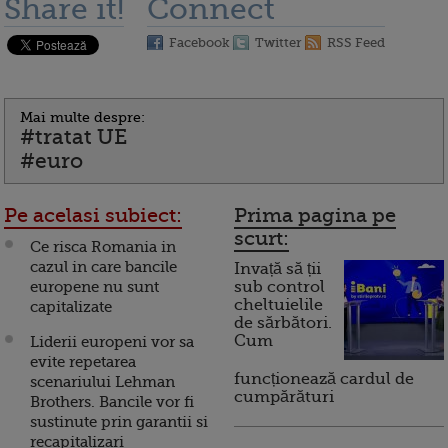
Share it!
Connect
Facebook
Twitter
RSS Feed
Mai multe despre:
#tratat UE
#euro
Pe acelasi subiect:
Prima pagina pe
scurt:
Ce risca Romania in
cazul in care bancile
Invață să ții
europene nu sunt
sub control
cheltuielile
capitalizate
de sărbători.
Cum
Liderii europeni vor sa
evite repetarea
funcționează cardul de
scenariului Lehman
cumpărături
Brothers. Bancile vor fi
sustinute prin garantii si
recapitalizari