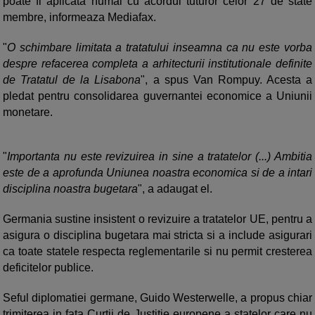
poate fi aplicata numai cu acordul tuturor celor 27 de state
membre, informeaza Mediafax.
"
O schimbare limitata a tratatului inseamna ca nu este vorba
despre refacerea completa a arhitecturii institutionale definite
de Tratatul de la Lisabona
", a spus Van Rompuy. Acesta a
pledat pentru consolidarea guvernantei economice a Uniunii
monetare.
"
Importanta nu este revizuirea in sine a tratatelor (...) Ambitia
este de a aprofunda Uniunea noastra economica si de a intari
disciplina noastra bugetara
", a adaugat el.
Germania sustine insistent o revizuire a tratatelor UE, pentru a
asigura o disciplina bugetara mai stricta si a include asigurari
ca toate statele respecta reglementarile si nu permit cresterea
deficitelor publice.
Seful diplomatiei germane, Guido Westerwelle, a propus chiar
trimiterea in fata Curtii de Justitie europene a statelor care nu