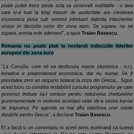
poate puteti trece peste asta sa observati realitatile - o tara
care si-a luat la timp masuri de austeritate are cresterea
economica pusa sub semnul intrebarii datorita intarzierilor
uriase in deciziile celor din zona euro. Se supara, nu se
supara, acesta este adevarul
", a spus
Traian Basescu.
Romania nu poate plati la nesfarsit indeciziile liderilor
europeni din zona euro
"
La Consiliu, care se va desfasura maine (duminica - n.r.),
tematica e preponderent economica, dar nu numai. Va fi
prioritatea zero un raspuns hotarat la criza din Grecia... Sigur,
acest lucru cu conditia restabilirii cursului programului pe care
guvernul trebuie sa-l urmeze pentru reducerea cheltuielilor
guvernamentale in vederea acordarii celei de-a sasea transe
de imprumut. Pe agenda se mai afla stabilirea unei solutii
durabile pentru Grecia
", a declarat
Traian Basescu
.
El a facut si un comentariu in acest sens, sustinand ca luarea