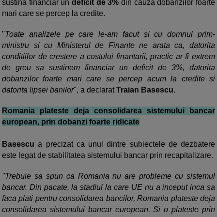
sustina financiar un
deficit de 3%
din cauza dobanzilor foarte
mari care se percep la credite.
"
Toate analizele pe care le-am facut si cu domnul prim-
ministru si cu Ministerul de Finante ne arata ca, datorita
conditiilor de crestere a costului finantarii, practic ar fi extrem
de greu sa sustinem financiar un deficit de 3%, datorita
dobanzilor foarte mari care se percep acum la credite si
datorita lipsei banilor
", a declarat
Traian Basescu
.
Romania plateste deja consolidarea sistemului bancar
european, prin dobanzi foarte ridicate
Basescu
a precizat ca unul dintre subiectele de dezbatere
este legat de stabilitatea sistemului bancar prin recapitalizare.
"Trebuie sa spun ca Romania nu are probleme cu sistemul
bancar. Din pacate, la stadiul la care UE nu a inceput inca sa
faca plati pentru consolidarea bancilor, Romania plateste deja
consolidarea sistemului bancar european. Si o plateste prin