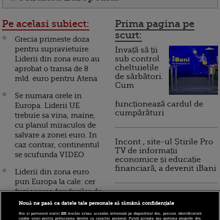
Pe acelasi subiect:
Prima pagina pe
scurt:
Grecia primeste doza
pentru supravietuire.
Invață să ții
Liderii din zona euro au
sub control
cheltuielile
aprobat o transa de 8
de sărbători.
mld. euro pentru Atena
Cum
Se numara orele in
funcționează cardul de
Europa. Liderii UE
cumpărături
trebuie sa vina, maine,
cu planul miraculos de
salvare a zonei euro. In
Incont , site-ul Știrile Pro
caz contrar, continentul
TV de informații
se scufunda VIDEO
economice și educație
financiară, a devenit iBani
Liderii din zona euro
pun Europa la cale: cer
fuzionarea fondurilor de
10 reguli pentru decizii
urgenta pentru
Nouă ne pasă ca datele tale personale să rămână confidențiale
financiare inteligente
sprijinirea statelor cu
Noi și partenerii noștri
201
stocăm și/sau accesăm informații pe dispozitivul dvs., precum identificatorii
cookie unici pentru prelucrarea datelor cu caracter personal. Puteți accepta sau gestiona alegerile dvs.