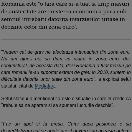
Romania este "o tara care si-a luat la timp masuri
de austeritate are cresterea economica pusa sub
semnul intrebarii datorita intarzierilor uriase in
deciziile celor din zona euro".
"
Vedem cat de grav ne afecteaza intamaplari din zona euro.
Nu am ajuns noi sa dam cu piatra in zona euro, dar,
conjunctural, de aceasta data, desi Romania
a luat masuri pe
care romanii le-au suportat extrem de greu in 2010, suntem in
dificultate datorita unor state din zona euro"
, a explicat seful
statului, citat de
Mediafax
..
Seful statului a mentionat ca este o situatie in care el crede ca
"trebuie sa ne aparam si sa spunem lucrurile deschis".
"Fac un apel si la presa. Chiar daca pasiunea e sa
decredibilizam cat se poate acest guvern sau aceasta putere,