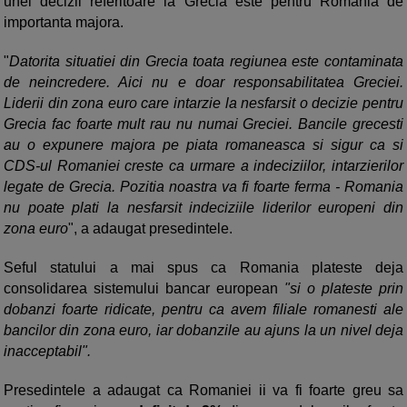
unei decizii referitoare la Grecia este pentru Romania de
importanta majora.
"
Datorita situatiei din Grecia toata regiunea este contaminata
de neincredere. Aici nu e doar responsabilitatea Greciei.
Liderii din zona euro care intarzie la nesfarsit o decizie pentru
Grecia fac foarte mult rau nu numai Greciei. Bancile grecesti
au o expunere majora pe piata romaneasca si sigur ca si
CDS-ul Romaniei creste ca urmare a indeciziilor, intarzierilor
legate de Grecia. Pozitia noastra va fi foarte ferma - Romania
nu poate plati la nesfarsit indeciziile liderilor europeni din
zona euro
", a adaugat presedintele.
Seful statului a mai spus ca Romania plateste deja
consolidarea sistemului bancar european
"si o plateste prin
dobanzi foarte ridicate, pentru ca avem filiale romanesti ale
bancilor din zona euro, iar dobanzile au ajuns la un nivel deja
inacceptabil".
Presedintele a adaugat ca Romaniei ii va fi foarte greu sa