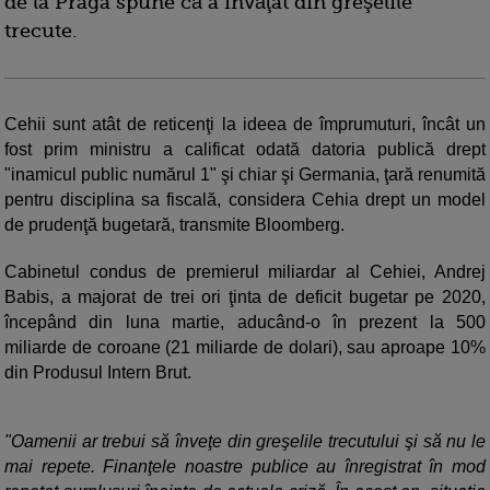
de la Praga spune că a învăţat din greşelile
trecute.
Cehii sunt atât de reticenţi la ideea de împrumuturi, încât un
fost prim ministru a calificat odată datoria publică drept
"inamicul public numărul 1" şi chiar şi Germania, ţară renumită
pentru disciplina sa fiscală, considera Cehia drept un model
de prudenţă bugetară, transmite Bloomberg.
Cabinetul condus de premierul miliardar al Cehiei, Andrej
Babis, a majorat de trei ori ţinta de deficit bugetar pe 2020,
începând din luna martie, aducând-o în prezent la 500
miliarde de coroane (21 miliarde de dolari), sau aproape 10%
din Produsul Intern Brut.
"Oamenii ar trebui să înveţe din greşelile trecutului şi să nu le
mai repete. Finanţele noastre publice au înregistrat în mod