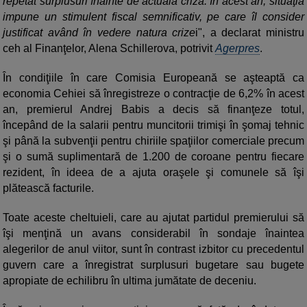
repetat surplusuri înainte de actuala criză. În acest an, situaţia
impune un stimulent fiscal semnificativ, pe care îl consider
justificat având în vedere natura crize
i", a declarat ministru
ceh al Finanţelor, Alena Schillerova, potrivit
Agerpres
.
În condiţiile în care Comisia Europeană se aşteaptă ca
economia Cehiei să înregistreze o contracţie de 6,2% în acest
an, premierul Andrej Babis a decis să finanţeze totul,
începând de la salarii pentru muncitorii trimişi în şomaj tehnic
şi până la subvenţii pentru chiriile spaţiilor comerciale precum
şi o sumă suplimentară de 1.200 de coroane pentru fiecare
rezident, în ideea de a ajuta oraşele şi comunele să îşi
plătească facturile.
Toate aceste cheltuieli, care au ajutat partidul premierului să
îşi menţină un avans considerabil în sondaje înaintea
alegerilor de anul viitor, sunt în contrast izbitor cu precedentul
guvern care a înregistrat surplusuri bugetare sau bugete
apropiate de echilibru în ultima jumătate de deceniu.