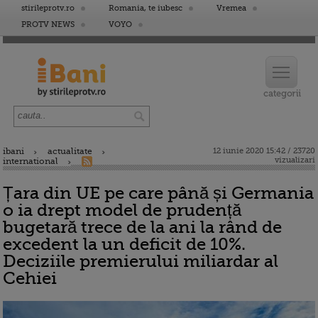
stirileprotv.ro
Romania, te iubesc
Vremea
PROTV NEWS
VOYO
ibani
actualitate
12 iunie 2020 15:42 / 23720
vizualizari
international
Țara din UE pe care până și Germania
o ia drept model de prudență
bugetară trece de la ani la rând de
excedent la un deficit de 10%.
Deciziile premierului miliardar al
Cehiei