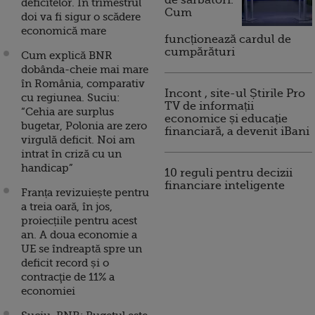
de sărbători.
deficitelor. În trimestrul
Cum
doi va fi sigur o scădere
economică mare
funcționează cardul de
cumpărături
Cum explică BNR
dobânda-cheie mai mare
în România, comparativ
Incont , site-ul Știrile Pro
cu regiunea. Suciu:
TV de informații
“Cehia are surplus
economice și educație
bugetar, Polonia are zero
financiară, a devenit iBani
virgulă deficit. Noi am
intrat în criză cu un
handicap”
10 reguli pentru decizii
financiare inteligente
Franța revizuiește pentru
a treia oară, în jos,
proiecțiile pentru acest
an. A doua economie a
UE se îndreaptă spre un
deficit record și o
contracţie de 11% a
economiei