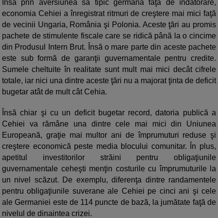
Însă prin aversiunea sa tipic germană faţă de îndatorare,
economia Cehiei a înregistrat ritmuri de creştere mai mici faţă
de vecinii Ungaria, România şi Polonia. Aceste ţări au promis
pachete de stimulente fiscale care se ridică până la o cincime
din Produsul Intern Brut. Însă o mare parte din aceste pachete
este sub formă de garanţii guvernamentale pentru credite.
Sumele cheltuite în realitate sunt mult mai mici decât cifrele
totale, iar nici una dintre aceste ţări nu a majorat ţinta de deficit
bugetar atât de mult cât Cehia.
Însă chiar şi cu un deficit bugetar record, datoria publică a
Cehiei va rămâne una dintre cele mai mici din Uniunea
Europeană, graţie mai multor ani de împrumuturi reduse şi
creştere economică peste media blocului comunitar. În plus,
apetitul investitorilor străini pentru obligaţiunile
guvernamentale ceheşti menţin costurile cu împrumuturile la
un nivel scăzut. De exemplu, diferenţa dintre randamentele
pentru obligaţiunile suverane ale Cehiei pe cinci ani şi cele
ale Germaniei este de 114 puncte de bază, la jumătate faţă de
nivelul de dinaintea crizei.