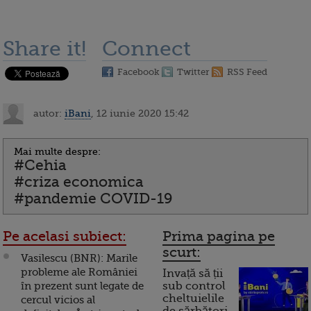
Share it!
Connect
Facebook
Twitter
RSS Feed
autor:
iBani
, 12 iunie 2020 15:42
Mai multe despre:
#Cehia
#criza economica
#pandemie COVID-19
Pe acelasi subiect:
Prima pagina pe
scurt:
Vasilescu (BNR): Marile
probleme ale României
Invață să ții
în prezent sunt legate de
sub control
cheltuielile
cercul vicios al